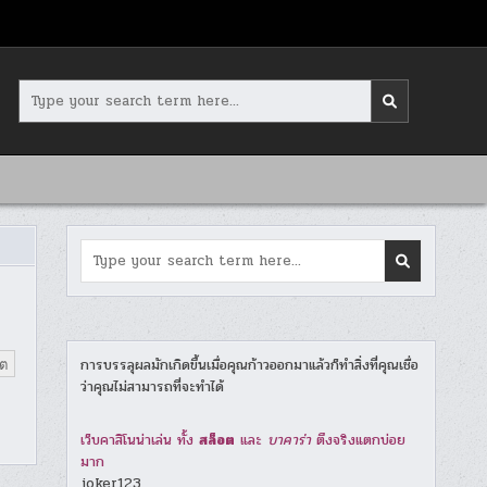
Search
for:
Search
for:
อต
การบรรลุผลมักเกิดขึ้นเมื่อคุณก้าวออกมาแล้วก็ทำสิ่งที่คุณเชื่อ
ว่าคุณไม่สามารถที่จะทำได้
เว็บคาสิโนน่าเล่น ทั้ง
สล็อต
และ
บาคาร่า
ตึงจริงแตกบ่อย
มาก
joker123