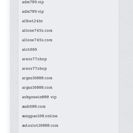
adm789.vip
adm789.vip
allbet24hr
allone745s.com
allone745s.com
alot666
aress77.shop
aress77.shop
argus16888.com
argus16888.com
askyouwin888 vip
audi688.com
aungpao168.online
autoslot16888.com