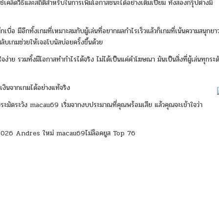
้เคล็ดวิธีและสถิติสำหรับในการเพิ่มโอกาสชนะได้อย่างเต็มเปี่ยม ทั้งสองกรุ๊ปต่างมี
บื่อ มีอีกทั้งเกมที่เหมาะสมกับผู้เล่นที่อยากผลกำไรเร็วแล้วก็เกมที่เน้นความสนุกยา
สลับเกมช่วยให้เจอโบนัสบ่อยครั้งขึ้นด้วย
าย รวมทั้งมีโอกาสทำกำไรได้จริง ไม่ได้เป็นแค่คำโฆษณา มันเป็นสิ่งที่ผู้เล่นทุกระด
เงินจากเกมได้อย่างแท้จริง
งระมัดระวัง macau69 เริ่มจากงบประมาณที่คุณพร้อมเสีย แล้วคุณจะเข้าใจว่า
6 Andres ใหม่ macau69ไม่ล็อคยูส Top 76