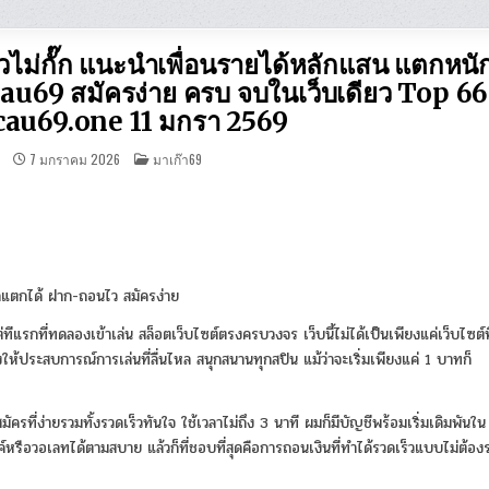
ไม่กั๊ก แนะนำเพื่อนรายได้หลักแสน แตกหนั
au69 สมัครง่าย ครบ จบในเว็บเดียว Top 66
au69.one 11 มกรา 2569
POSTED
7 มกราคม 2026
มาเก๊า69
IN
ก็แตกได้ ฝาก-ถอนไว สมัครง่าย
ทีแรกที่ทดลองเข้าเล่น สล็อตเว็บไซต์ตรงครบวงจร เว็บนี้ไม่ได้เป็นเพียงแค่เว็บไซต์ที
ให้ประสบการณ์การเล่นที่ลื่นไหล สนุกสนานทุกสปิน แม้ว่าจะเริ่มเพียงแค่ 1 บาทก็
ที่ง่ายรวมทั้งรวดเร็วทันใจ ใช้เวลาไม่ถึง 3 นาที ผมก็มีบัญชีพร้อมเริ่มเดิมพันใน
รือวอเลทได้ตามสบาย แล้วก็ที่ชอบที่สุดคือการถอนเงินที่ทำได้รวดเร็วแบบไม่ต้อง