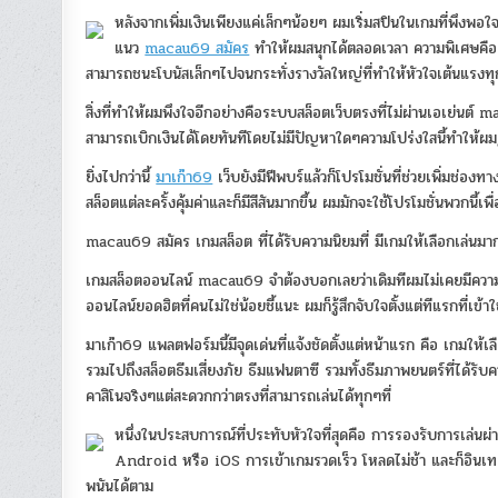
หลังจากเพิ่มเงินเพียงแค่เล็กๆน้อยๆ ผมเริ่มสปินในเกมที่พึงพอใจ
แนว
macau69 สมัคร
ทำให้ผมสนุกได้ตลอดเวลา ความพิเศษคือแม้
สามารถชนะโบนัสเล็กๆไปจนกระทั่งรางวัลใหญ่ที่ทำให้หัวใจเต้นแรงท
สิ่งที่ทำให้ผมพึงใจอีกอย่างคือระบบสล็อตเว็บตรงที่ไม่ผ่านเอเย่นต์ 
สามารถเบิกเงินได้โดยทันทีโดยไม่มีปัญหาใดๆความโปร่งใสนี้ทำให้ผมรู
ยิ่งไปกว่านี้
มาเก๊า69
เว็บยังมีฟีพบร์แล้วก็โปรโมชั่นที่ช่วยเพิ่มช่อ
สล็อตแต่ละครั้งคุ้มค่าและก็มีสีสันมากขึ้น ผมมักจะใช้โปรโมชั่นพวกน
macau69 สมัคร เกมสล็อต ที่ได้รับความนิยมที่ มีเกมให้เลือกเล่นมา
เกมสล็อตออนไลน์ macau69 จำต้องบอกเลยว่าเดิมทีผมไม่เคยมีความค
ออนไลน์ยอดฮิตที่คนไม่ใช่น้อยชี้แนะ ผมก็รู้สึกจับใจตั้งแต่ทีแรกที่เข้า
มาเก๊า69 แพลตฟอร์มนี้มีจุดเด่นที่แจ้งชัดตั้งแต่หน้าแรก คือ เกมให้
รวมไปถึงสล็อตธีมเสี่ยงภัย ธีมแฟนตาซี รวมทั้งธีมภาพยนตร์ที่ได้รับ
คาสิโนจริงๆแต่สะดวกกว่าตรงที่สามารถเล่นได้ทุกๆที่
หนึ่งในประสบการณ์ที่ประทับหัวใจที่สุดคือ การรองรับการเล่น
Android หรือ iOS การเข้าเกมรวดเร็ว โหลดไม่ช้า และก็อินเ
พนันได้ตาม