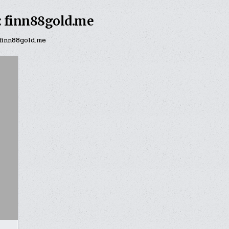
:
finn88gold.me
finn88gold.me