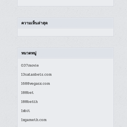
ความเห็นล่าสุด
หมวดหมู่
037movie
13satanbets.com
1688vegasx.com
188bet
188betth
1xbit
1xgameth.com