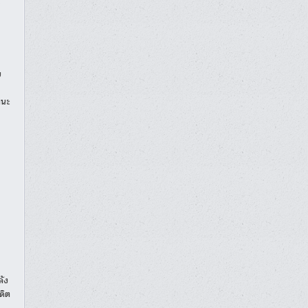
ร
บ
านะ
ลัง
ดิต