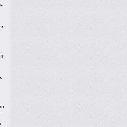
่น,
เมล
ู้
อน
ท่า
ก
ง