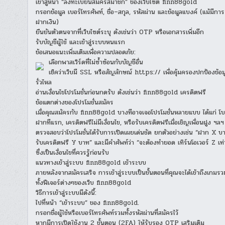
เข้าสู่หน้า “ลงทะเบียนสมัครสมาชิก” ของเว็บไซต์ finn88gold
กรอกข้อมูล เบอร์โทรศัพท์, ชื่อ–สกุล, รหัสผ่าน และข้อมูลแบงค์ (แม้มีการ
ฝากเงิน)
ยืนยันตัวตนจากที่เว็บไซต์ระบุ ดังเช่นว่า OTP หรือเอกสารเพิ่มอีก
รับบัญชีผู้ใช้ และเข้าสู่ระบบหนแรก
ข้อเสนอแนะเพิ่มเติมเพื่อความปลอดภัย:
เลือกพาสเวิร์ดที่ไม่ซ้ำซ้อนกับบัญชีอื่น
เช็คว่าเว็บมี SSL หรือสัญลักษณ์ https:// เพื่อคุ้มครองปกป้องข้อม
รั่วไหล
อ่านเงื่อนไขโปรโมชั่นก่อนกดรับ ดังเช่นว่า finn88gold เครดิตฟรี
ข้อแตกต่างของโปรโมชั่นสมัคร
เมื่อคุณสมัครกับ finn88gold บางทีอาจเจอโปรโมชั่นหลายแบบ ได้แก่ โบ
ฝากทีแรก, เครดิตฟรีไม่มีเงื่อนไข, หรือรับเครดิตฟรีเมื่อเชิญเพื่อนฝูง ฯลฯ
ตรวจสอบว่าโปรโมชั่นได้รับการเปิดเผยเด่นชัด ยกตัวอย่างเช่น “ฝาก X บ
รับเครดิตฟรี Y บาท” และมีคำศัพท์ว่า “จะต้องทำยอด เทิร์นโอเวอร์ Z เท่
ซึ่งเป็นเงื่อนไขที่ควรรู้ก่อนรับ
แนวทางเข้าสู่ระบบ finn88gold เข้าระบบ
ภายหลังจากสมัครเสร็จ การเข้าสู่ระบบเป็นขั้นตอนที่คุณจะได้เข้าถึงเกมรว
ทั้งฟีเจอร์ต่างๆของเว็บ finn88gold
วิธีการเข้าสู่ระบบมีดังนี้:
ไปที่หน้า “เข้าระบบ” ของ finn88gold.
กรอกชื่อผู้ใช้หรือเบอร์โทรศัพท์รวมทั้งรหัสผ่านที่สมัครไว้
หากมีการเปิดใช้งาน 2 ขั้นตอน (2FA) ให้รับรอง OTP เสริมเติม