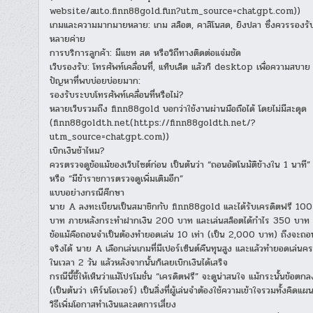
website/auto.finn88gold.fun?utm_source=chatgpt.com))
เกมและความมากมายหลาย: เกม สล็อต, คาสิโนสด, ยิงปลา ซึ่งควรรองรั
หลายค่าย
การบริการลูกค้า: มีแชท สด หรือวิถีทางติดต่อแจ่มชัด
เว็บรองรับ: โทรศัพท์เคลื่อนที่, แท็บเล็ต แล้วก็ desktop เพื่อความสบาย
ปัญหาที่พบบ่อยบ่อยมาก:
รองรับระบบโทรศัพท์เคลื่อนที่หรือไม่?
หลายเว็บรวมถึง finn88gold บอกว่าใช้งานผ่านมือถือได้ โดยไม่มีสะดุด
(finn88goldth.net(https://finn88goldth.net/?
utm_source=chatgpt.com))
เบิกเงินช้าไหม?
ควรตรวจดูข้อแม้ของเว็บไซต์ก่อน เป็นต้นว่า “ถอนอัตโนมัติข้างใน 1 นาที”
หรือ “มีข้าราชการตรวจดูเพิ่มเติมอีก”
แบบอย่างกรณีศึกษา
นาย A ลงทะเบียนเป็นสมาชิกกับ finn88gold และได้รับเครดิตฟรี 100
บาท ภายหลังกระทำฝากเงิน 200 บาท และเล่นสล็อตได้กำไร 350 บาท
ข้อแม้คือถอนจำเป็นต้องทำยอดเล่น 10 เท่า (เป็น 2,000 บาท) ถึงจะถอ
จริงได้ นาย A เลือกเล่นเกมที่มีเปอร์เซ็นต์คืนทุนสูง และแล้วทำยอดเล่นค
ในเวลา 2 วัน แล้วหลังจากนั้นก็เลยเบิกเงินได้เสร็จ
กรณีนี้ชี้ให้เห็นว่าแม้โปรโมชั่น “เครดิตฟรี” จะดูน่าสนใจ แม้กระนั้นข้อตกล
(เป็นต้นว่า เทิร์นโอเวอร์) เป็นสิ่งที่ผู้เล่นจำต้องใช้ความเข้าใจรวมทั้งคิดแผ
วิธีเพิ่มโอกาสทำเงินและลดการเสี่ยง