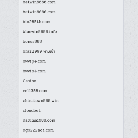
betwin6666.com
betwin6666.com
bio285th.com
bluewin8888.info
bonus888
brazil999 ทางเข้า
bwvip4.com
bwvip4.com
Casino
cc11388.com
chinatown888.win
cloudbet
daruma1688.com
dgb222hot.com