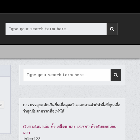
Search
for:
Search
for:
อต
การบรรลุผลมักเกิดขึ้นเมื่อคุณก้าวออกมาแล้วก็ทำสิ่งที่คุณเชื่อ
ว่าคุณไม่สามารถที่จะทำได้
เว็บคาสิโนน่าเล่น ทั้ง
สล็อต
และ
บาคาร่า
ตึงจริงแตกบ่อย
มาก
joker123