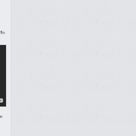
รึก
าย