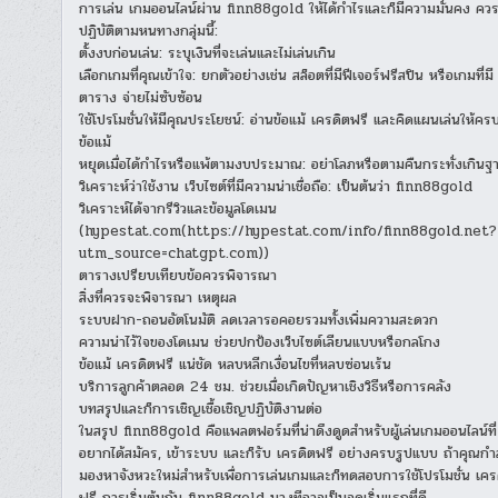
การเล่น เกมออนไลน์ผ่าน finn88gold ให้ได้กำไรและก็มีความมั่นคง คว
ปฏิบัติตามหนทางกลุ่มนี้:
ตั้งงบก่อนเล่น: ระบุเงินที่จะเล่นและไม่เล่นเกิน
เลือกเกมที่คุณเข้าใจ: ยกตัวอย่างเช่น สล็อตที่มีฟีเจอร์ฟรีสปิน หรือเกมที่มี
ตาราง จ่ายไม่ซับซ้อน
ใช้โปรโมชั่นให้มีคุณประโยชน์: อ่านข้อแม้ เครดิตฟรี และคิดแผนเล่นให้คร
ข้อแม้
หยุดเมื่อได้กำไรหรือแพ้ตามงบประมาณ: อย่าโลภหรือตามคืนกระทั่งเกินฐ
วิเคราะห์ว่าใช้งาน เว็บไซต์ที่มีความน่าเชื่อถือ: เป็นต้นว่า finn88gold
วิเคราะห์ได้จากรีวิวและข้อมูลโดเมน
(hypestat.com(https://hypestat.com/info/finn88gold.net?
utm_source=chatgpt.com))
ตารางเปรียบเทียบข้อควรพิจารณา
สิ่งที่ควรจะพิจารณา เหตุผล
ระบบฝาก-ถอนอัตโนมัติ ลดเวลารอคอยรวมทั้งเพิ่มความสะดวก
ความน่าไว้ใจของโดเมน ช่วยปกป้องเว็บไซต์เลียนแบบหรือกลโกง
ข้อแม้ เครดิตฟรี แน่ชัด หลบหลีกเงื่อนไขที่หลบซ่อนเร้น
บริการลูกค้าตลอด 24 ชม. ช่วยเมื่อเกิดปัญหาเชิงวิธีหรือการคลัง
บทสรุปและก็การเชิญเชื้อเชิญปฏิบัติงานต่อ
ในสรุป finn88gold คือแพลตฟอร์มที่น่าดึงดูดสำหรับผู้เล่นเกมออนไลน์ที่
อยากได้สมัคร, เข้าระบบ และก็รับ เครดิตฟรี อย่างครบรูปแบบ ถ้าคุณกำ
มองหาจังหวะใหม่สำหรับเพื่อการเล่นเกมและก็ทดสอบการใช้โปรโมชั่น เคร