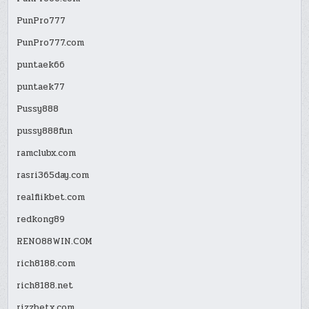
PunPro777
PunPro777.com
puntaek66
puntaek77
Pussy888
pussy888fun
ramclubx.com
rasri365day.com
realflikbet.com
redkong89
RENO88WIN.COM
rich8188.com
rich8188.net
rizzbetx.com