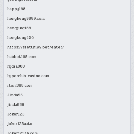
happy168
hengheng9899.com
hengjing168
hongkong456
https://sretthi99.bet/enter/
hubbet168.com
hydra888
hyperclub-casino.com
item388.com
Jinda55
jinda888
Joker123
joker123auto
Joker123th.com