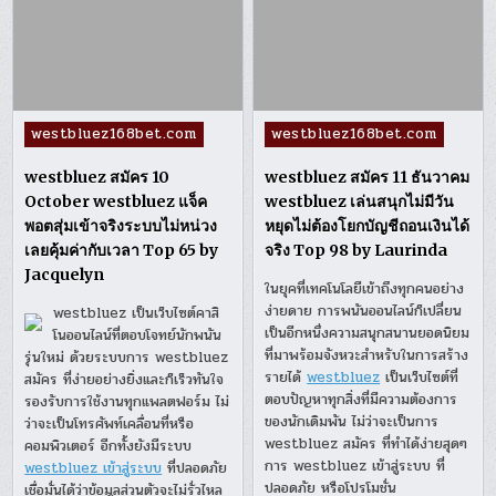
Posted
Posted
westbluez168bet.com
westbluez168bet.com
in
in
westbluez สมัคร 10
westbluez สมัคร 11 ธันวาคม
October westbluez แจ็ค
westbluez เล่นสนุกไม่มีวัน
พอตสุ่มเข้าจริงระบบไม่หน่วง
หยุดไม่ต้องโยกบัญชีถอนเงินได้
เลยคุ้มค่ากับเวลา Top 65 by
จริง Top 98 by Laurinda
Jacquelyn
ในยุคที่เทคโนโลยีเข้าถึงทุกคนอย่าง
ง่ายดาย การพนันออนไลน์ก็เปลี่ยน
westbluez เป็นเว็บไซต์คาสิ
เป็นอีกหนึ่งความสนุกสนานยอดนิยม
โนออนไลน์ที่ตอบโจทย์นักพนัน
ที่มาพร้อมจังหวะสำหรับในการสร้าง
รุ่นใหม่ ด้วยระบบการ westbluez
รายได้
westbluez
เป็นเว็บไซต์ที่
สมัคร ที่ง่ายอย่างยิ่งและก็เร็วทันใจ
ตอบปัญหาทุกสิ่งที่มีความต้องการ
รองรับการใช้งานทุกแพลตฟอร์ม ไม่
ของนักเดิมพัน ไม่ว่าจะเป็นการ
ว่าจะเป็นโทรศัพท์เคลื่อนที่หรือ
westbluez สมัคร ที่ทำได้ง่ายสุดๆ
คอมพิวเตอร์ อีกทั้งยังมีระบบ
การ westbluez เข้าสู่ระบบ ที่
westbluez เข้าสู่ระบบ
ที่ปลอดภัย
ปลอดภัย หรือโปรโมชั่น
เชื่อมั่นได้ว่าข้อมูลส่วนตัวจะไม่รั่วไหล