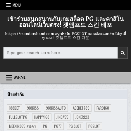
Skip
MENU
to
content
เข้าร่วมสนุกสนานกับเกมสล็อต PG และคาสิโน
ออนไลน์เว็บตรง! 겟앰프드 스킨 배포
https://mendersband.com สนุกไปกับ PGSLOT และสล็อตแตกง่ายได้ทุกที่
ทุกเวลา! 겟앰프드 스킨 다운
Search
for:
MENU
ป้ายกำกับ
188BET
918KISS
918KISSAUTO
ACEBET789
FARO168
FULLSLOTPG
HAPPY168
JINDA55
JOKER123
MEEKIN365 สมัคร
PG
PG77
PG SLOT
PGSLOT