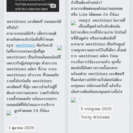
จำเป็นต้องทำเช่นไร?
สามารถติดต่อแอดไม่นผ่านแชทสด
หรือ Line ได้ตลอด 24 ชั่วโมง
บทสรุป: westbluez โอกาสที่
westbluez เครดิตฟรี ถอนออกได้
เยี่ยมที่สุดสำหรับนักเดิมพัน
หรือไม่?
ไม่ว่าจะคือระบบที่ใช้งานง่าย โปรโมชั่
สามารถถอนได้จริง เมื่อประพฤติ
นที่ดึงดูดใจ หรือเกมเดิมพันที่
ตามข้อตกลงโปรโมชั่นที่กำหนด
มากมาย westbluez เป็นเว็บศูนย์
สรุป:
westbluez
คือเว็บคาสิ
รวมทุกความอยากไว้ในที่เดียว ตั้งแต่
โนที่ครบวงจรและคุ้มที่สุด
การ westbluez สมัคร ไปจน
westbluez เป็นเว็บพนันออนไลน์ที่
กระทั่งการใช้แรงงานจริง ทุกขั้น
เหมาะกับผู้เล่นทุกกลุ่ม ด้วยระบบ
ตอนไม่มีอันตรายรวมทั้งสะดวก
westbluez สมัคร ที่ง่าย ระบบ
พร้อมด้วย westbluez เครดิตฟรี
westbluez เข้าระบบ ที่ปลอดภัย
ที่มอบโอกาสให้ท่านเริ่มโดยไม่ต้อง
รวมทั้งโปรโมชั่น westbluez
ลงทุนเอง สมัครเลยวันนี้ แล้วเริ่ม
เครดิตฟรี ที่คุ้ม เหมาะสำหรับผู้ที่
เส้นทางเดิมพันของคุณอย่างมั่นใจ
ต้องการความสะดวก รวดเร็วทันใจ
…
รวมทั้งปลอดภัย พร้อมระบบฝาก
ถอนออโต้ที่ทันใจและการบริการ
5 กรกฎาคม 2025
ลูกค้าตลอด 24 ชั่วโมง
…
Terry Williams
1 ตุลาคม 2025