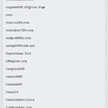
ssgame666 เข้าสู่ระบบ ล่าสุด
ssru
starrich99.com
stellabet789.com
sudyod888s.com
sunny9999club.net
SuperGame Slot
t88golds.com
tangtem168
teenoi888
temmax69
texas24
thaisiambet.store
tia8kingbet.com