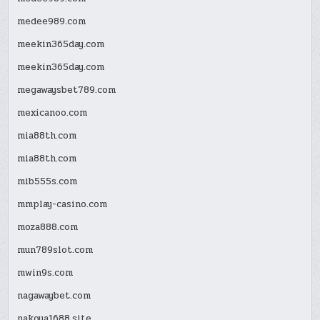
medee989.com
meekin365day.com
meekin365day.com
megawaysbet789.com
mexicanoo.com
mia88th.com
mia88th.com
mib555s.com
mmplay-casino.com
moza888.com
mun789slot.com
mwin9s.com
nagawaybet.com
nakoya1688.site