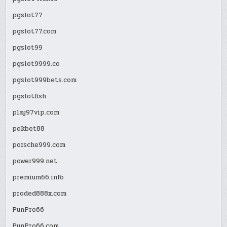
pgslot77
pgslot77.com
pgslot99
pgslot9999.co
pgslot999bets.com
pgslotfish
play97vip.com
pokbet88
porsche999.com
power999.net
premium66.info
proded888x.com
PunPro66
PunPro66.com