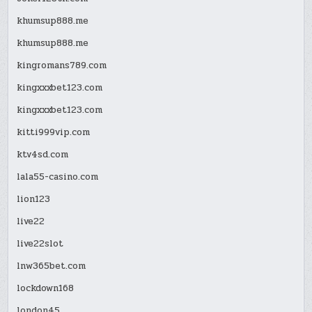
khumsup888.me
khumsup888.me
kingromans789.com
kingxxxbet123.com
kingxxxbet123.com
kitti999vip.com
ktv4sd.com
lala55-casino.com
lion123
live22
live22slot
lnw365bet.com
lockdown168
london45