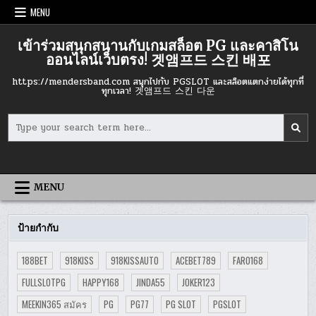
Skip
MENU
to
content
เข้าร่วมสนุกสนานกับเกมสล็อต PG และคาสิโน
ออนไลน์เว็บตรง! 겟앰프드 스킨 배포
https://mendersband.com สนุกไปกับ PGSLOT และสล็อตแตกง่ายได้ทุกที่
ทุกเวลา! 겟앰프드 스킨 다운
Search
for:
MENU
ป้ายกำกับ
188BET
918KISS
918KISSAUTO
ACEBET789
FARO168
FULLSLOTPG
HAPPY168
JINDA55
JOKER123
MEEKIN365 สมัคร
PG
PG77
PG SLOT
PGSLOT