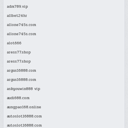
adm789.vip
allbet24hr
allone745s.com
allone745s.com
alot666
aress77.shop
aress77.shop
argus16888.com
argus16888.com
askyouwin888 vip
audi688.com
aungpao168.online
autoslot16888.com
autoslot16888.com