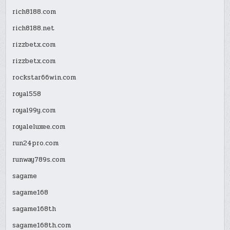
rich8188.com
rich8188.net
rizzbetx.com
rizzbetx.com
rockstar66win.com
royal558
royal99y.com
royaleluxee.com
run24pro.com
runway789s.com
sagame
sagame168
sagame168th
sagame168th.com