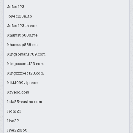
Joker123
joker123auto
Joker123th.com
khumsup888.me
khumsup888.me
kingromans789.com
kingxxxbet123.com
kingxxxbet123.com
kitti999vip.com
ktv4sd.com
lala55-casino.com
lion123
live22
live22slot