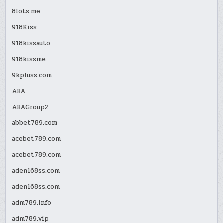
8lots.me
918Kiss
918kissauto
918kissme
9kpluss.com
ABA
ABAGroup2
abbet789.com
acebet789.com
acebet789.com
aden168ss.com
aden168ss.com
adm789.info
adm789.vip