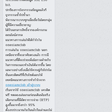
bit
ปกป้องการโจรกรรมข้อมูลแล้วก็
ธุรกรรมซ้ำไปซ้ำมา
พิจารณาระบบทุกเมื่อเชื่อวันโดยกลุ่ม
ผู้ที่มีความเชี่ยวชาญ
ได้รับเอกสารสิทธิ์จากองค์กรเกม
ออนไลน์สากล
แนวทางการเล่นให้ได้กำไรใน
onesiamclub
การเล่นใน onesiamclub นอก
เหนือจากที่จะอาศัยดวงแล้ว การมี
แนวทางที่ดีจะช่วยเพิ่มโอกาสสำหรับ
ในการชนะและทำเงินได้มากขึ้น โดย
เฉพาะอย่างยิ่งเมื่อใช้ควบคู่กับโปรโม
ชั่นเครดิตฟรีที่เว็บไซต์มอบให้
เทคนิคแนวทางการทำกำไรจาก
onesiamclub เข้าสู่ระบบ
เริ่มจากใช้ onesiamclub เครดิต
ฟรี ทดลองเล่นเกมก่อนเดิมพันจริง
เลือกเกมที่มีอัตราการจ่าย (RTP)
สูงขึ้นมากยิ่งกว่า 95%
ตั้งงบประมาณในวันแล้ววันเล่าและไม่