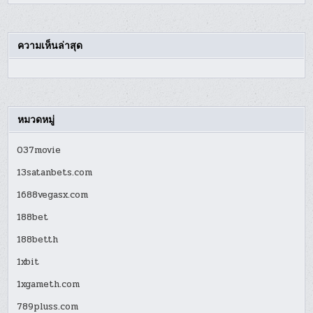
ความเห็นล่าสุด
หมวดหมู่
037movie
13satanbets.com
1688vegasx.com
188bet
188betth
1xbit
1xgameth.com
789pluss.com