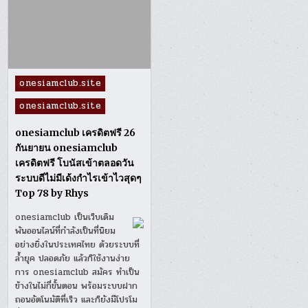
Posted
onesiamclub.site
in
onesiamclub.site
onesiamclub เครดิตฟรี 26
กันยายน onesiamclub
เครดิตฟรี โบนัสเข้าตลอดวัน
ระบบดีไม่มีเด้งกำไรเข้าไวสุดๆ
Top 78 by Rhys
onesiamclub เป็นเว็บเดิม
พันออนไลน์ที่กำลังเป็นที่นิยม
อย่างยิ่งในประเทศไทย ด้วยระบบที่
ล้ำยุค ปลอดภัย แล้วก็ใช้งานง่าย
การ onesiamclub สมัคร ทำเป็น
ข้างในไม่กี่ขั้นตอน พร้อมระบบฝาก
ถอนอัตโนมัติที่เร็ว และก็ยังมีโปรโม