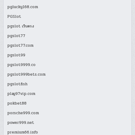
pglucky168.com
PGSlot
pgslot เว็บตรง
pgslot77
pgslot77.com
pgslot99
pgslot9999.co
pgslot999bets.com
pgslotfish
play97vip.com
pokbet88
porsche999.com
power999.net
premium66.info