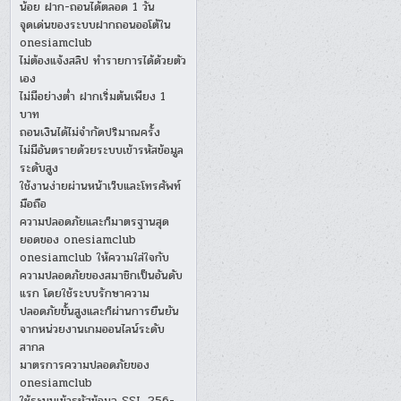
น้อย ฝาก-ถอนได้ตลอด 1 วัน
จุดเด่นของระบบฝากถอนออโต้ใน
onesiamclub
ไม่ต้องแจ้งสลิป ทำรายการได้ด้วยตัว
เอง
ไม่มีอย่างต่ำ ฝากเริ่มต้นเพียง 1
บาท
ถอนเงินได้ไม่จำกัดปริมาณครั้ง
ไม่มีอันตรายด้วยระบบเข้ารหัสข้อมูล
ระดับสูง
ใช้งานง่ายผ่านหน้าเว็บและโทรศัพท์
มือถือ
ความปลอดภัยและก็มาตรฐานสุด
ยอดของ onesiamclub
onesiamclub ให้ความใส่ใจกับ
ความปลอดภัยของสมาชิกเป็นอันดับ
แรก โดยใช้ระบบรักษาความ
ปลอดภัยขั้นสูงและก็ผ่านการยืนยัน
จากหน่วยงานเกมออนไลน์ระดับ
สากล
มาตรการความปลอดภัยของ
onesiamclub
ใช้ระบบเข้ารหัสข้อมูล SSL 256-