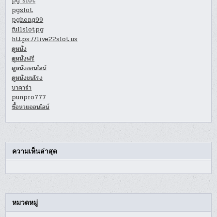
pg slot
pgslot
pgheng99
fullslotpg
https://live22slot.us
ดูหนัง
ดูหนังฟรี
ดูหนังออนไลน์
ดูหนังชนโรง
บาคาร่า
punpro777
ซื้อหวยออนไลน์
ความเห็นล่าสุด
หมวดหมู่