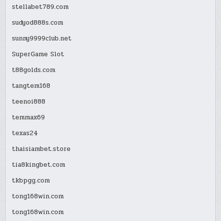
stellabet789.com
sudyod888s.com
sunny9999club.net
SuperGame Slot
t88golds.com
tangtem168
teenoi888
temmax69
texas24
thaisiambet.store
tia8kingbet.com
tkbpgg.com
tong168win.com
tong168win.com