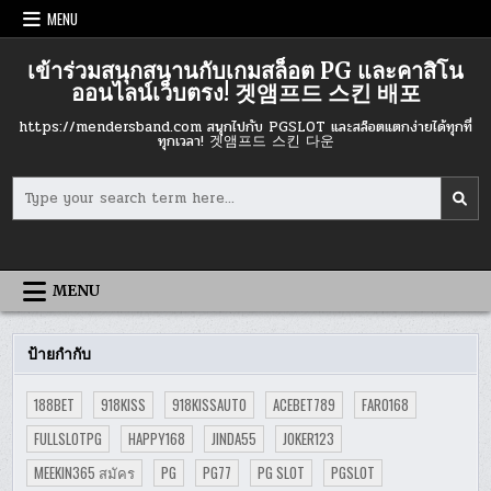
Skip
MENU
to
content
เข้าร่วมสนุกสนานกับเกมสล็อต PG และคาสิโน
ออนไลน์เว็บตรง! 겟앰프드 스킨 배포
https://mendersband.com สนุกไปกับ PGSLOT และสล็อตแตกง่ายได้ทุกที่
ทุกเวลา! 겟앰프드 스킨 다운
Search
for:
MENU
ป้ายกำกับ
188BET
918KISS
918KISSAUTO
ACEBET789
FARO168
FULLSLOTPG
HAPPY168
JINDA55
JOKER123
MEEKIN365 สมัคร
PG
PG77
PG SLOT
PGSLOT