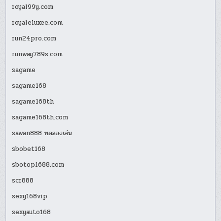
royal99y.com
royaleluxee.com
run24pro.com
runway789s.com
sagame
sagame168
sagame168th
sagame168th.com
sawan888 ทดลองเล่น
sbobet168
sbotop1688.com
scr888
sexy168vip
sexyauto168