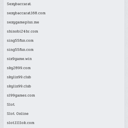
Sexybaccarat
sexybaccarat168.com
sexygameplus.me
shinobi24hr.com
sing55fun.com
sing55fun.com
six9game.win
sky2899.com
skylix99.club
skylix99.club
sl99games.com
Slot
Slot Online
slot1111ok.com