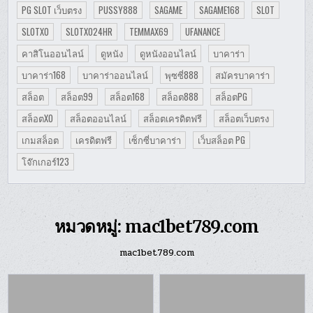
PG SLOT เว็บตรง
PUSSY888
SAGAME
SAGAME168
SLOT
SLOTXO
SLOTXO24HR
TEMMAX69
UFANANCE
คาสิโนออนไลน์
ดูหนัง
ดูหนังออนไลน์
บาคาร่า
บาคาร่า168
บาคาร่าออนไลน์
พุซซี่888
สมัครบาคาร่า
สล็อต
สล็อต99
สล็อต168
สล็อต888
สล็อตPG
สล็อตXO
สล็อตออนไลน์
สล็อตเครดิตฟรี
สล็อตเว็บตรง
เกมสล็อต
เครดิตฟรี
เซ็กซี่บาคาร่า
เว็บสล็อต PG
โจ๊กเกอร์123
หมวดหมู่:
mac1bet789.com
mac1bet789.com