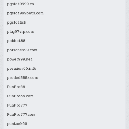
pgslot9999.co
pgslot999bets.com
pgslotfish
play97vip.com
pokbet88
porsche999.com
power999.net
premium66.info
proded888x.com
PunPro66
PunPro66.com
PunPro777
PunPro777.com
puntaek66