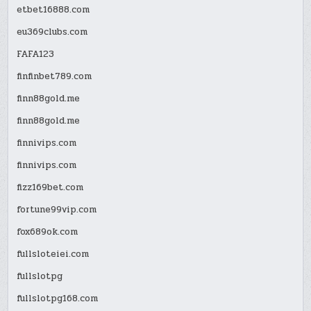
etbet16888.com
eu369clubs.com
FAFA123
finfinbet789.com
finn88gold.me
finn88gold.me
finnivips.com
finnivips.com
fizz169bet.com
fortune99vip.com
fox689ok.com
fullsloteiei.com
fullslotpg
fullslotpg168.com