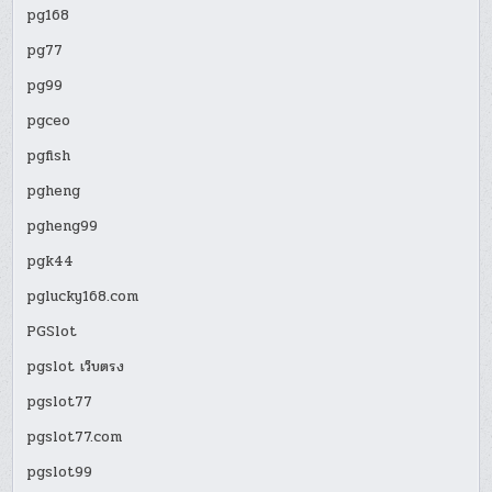
pg168
pg77
pg99
pgceo
pgfish
pgheng
pgheng99
pgk44
pglucky168.com
PGSlot
pgslot เว็บตรง
pgslot77
pgslot77.com
pgslot99