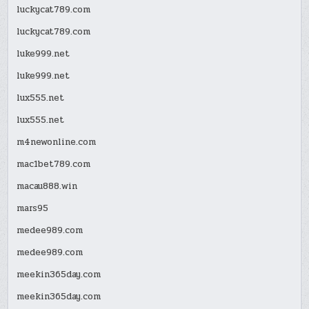
luckycat789.com
luckycat789.com
luke999.net
luke999.net
lux555.net
lux555.net
m4newonline.com
mac1bet789.com
macau888.win
mars95
medee989.com
medee989.com
meekin365day.com
meekin365day.com