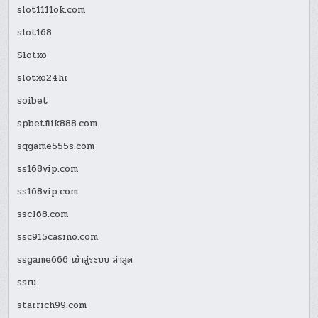
slot1111ok.com
slot168
Slotxo
slotxo24hr
soibet
spbetflik888.com
sqgame555s.com
ss168vip.com
ss168vip.com
ssc168.com
ssc915casino.com
ssgame666 เข้าสู่ระบบ ล่าสุด
ssru
starrich99.com