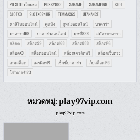
PG SLOT เว็บตรง
PUSSY888
SAGAME
SAGAME168
SLOT
SLOTXO
SLOTXO24HR
TEMMAX69
UFANANCE
คาสิโนออนไลน์
ดูหนัง
ดูหนังออนไลน์
บาคาร่า
บาคาร่า168
บาคาร่าออนไลน์
พุซซี่888
สมัครบาคาร่า
สล็อต
สล็อต99
สล็อต168
สล็อต888
สล็อตPG
สล็อตXO
สล็อตออนไลน์
สล็อตเครดิตฟรี
สล็อตเว็บตรง
เกมสล็อต
เครดิตฟรี
เซ็กซี่บาคาร่า
เว็บสล็อต PG
โจ๊กเกอร์123
หมวดหมู่:
play97vip.com
play97vip.com