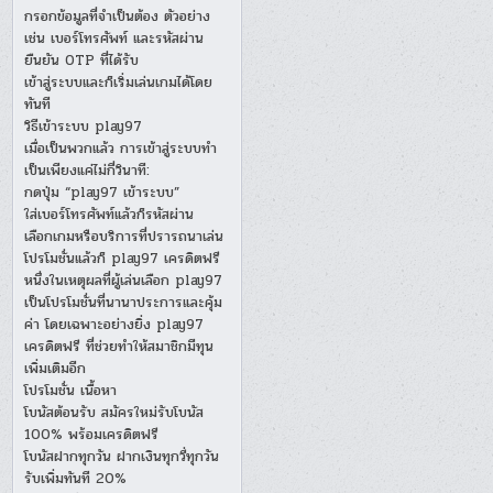
กรอกข้อมูลที่จำเป็นต้อง ตัวอย่าง
เช่น เบอร์โทรศัพท์ และรหัสผ่าน
ยืนยัน OTP ที่ได้รับ
เข้าสู่ระบบและก็เริ่มเล่นเกมได้โดย
ทันที
วิธีเข้าระบบ play97
เมื่อเป็นพวกแล้ว การเข้าสู่ระบบทำ
เป็นเพียงแค่ไม่กี่วินาที:
กดปุ่ม “play97 เข้าระบบ”
ใส่เบอร์โทรศัพท์แล้วก็รหัสผ่าน
เลือกเกมหรือบริการที่ปรารถนาเล่น
โปรโมชั่นแล้วก็ play97 เครดิตฟรี
หนึ่งในเหตุผลที่ผู้เล่นเลือก play97
เป็นโปรโมชั่นที่นานาประการและคุ้ม
ค่า โดยเฉพาะอย่างยิ่ง play97
เครดิตฟรี ที่ช่วยทำให้สมาชิกมีทุน
เพิ่มเติมอีก
โปรโมชั่น เนื้อหา
โบนัสต้อนรับ สมัครใหม่รับโบนัส
100% พร้อมเครดิตฟรี
โบนัสฝากทุกวัน ฝากเงินทุกวี่ทุกวัน
รับเพิ่มทันที 20%