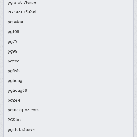
pg slot เว็บตรง
PG Slot เว็บใหม่
pg สล็อต
pg168
pg77
pg99
pgceo
pgfish
pgheng
pgheng99
pgk44
pglucky168.com
PGSlot
pgslot เว็บตรง