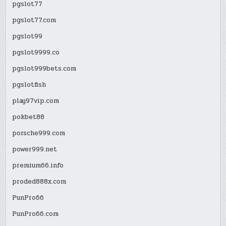
pgslot77
pgslot77.com
pgslot99
pgslot9999.co
pgslot999bets.com
pgslotfish
play97vip.com
pokbet88
porsche999.com
power999.net
premium66.info
proded888x.com
PunPro66
PunPro66.com