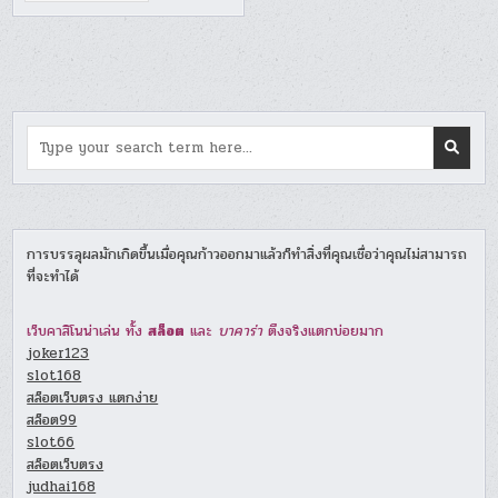
Search
for:
การบรรลุผลมักเกิดขึ้นเมื่อคุณก้าวออกมาแล้วก็ทำสิ่งที่คุณเชื่อว่าคุณไม่สามารถ
ที่จะทำได้
เว็บคาสิโนน่าเล่น ทั้ง
สล็อต
และ
บาคาร่า
ตึงจริงแตกบ่อยมาก
joker123
slot168
สล็อตเว็บตรง แตกง่าย
สล็อต99
slot66
สล็อตเว็บตรง
judhai168