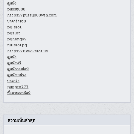
ดูหนัง
pussy888
https://pussy888win.com
บาคาร่า168
pg slot
pgslot
pgheng99
fullslotpg
https://live22slot.us
ดูหนัง
ดูหนังฟรี
ดูหนังออนไลน์
ดูหนังชนโรง
บาคาร่า
punpro777
ซื้อหวยออนไลน์
ความเห็นล่าสุด