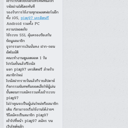
เข้าระบบด้วยเบอร์โทรศัพท์แล้วก็
รหัสผ่านได้โดยทันที
รองรับการใช้งานทุกแพลตฟอร์มอีก
ทั้ง iOS,
play97 เครดิตฟรี
Android รวมทั้ง PC
ความปลอดภัย
ใช้ระบบ SSL คุ้มครองป้องกัน
ข้อมูลสมาชิก
ธุรกรรมการเงินมั่นคง ฝาก-ถอน
อัตโนมัติ
คณะทำงานดูแลตลอด 1 วัน
โปรโมชั่นแล้วก็โบนัส
แจก play97 เครดิตฟรี สำหรับ
สมาชิกใหม่
โบนัสฝากรายวันแล้วก็รายสัปดาห์
กิจกรรมพิเศษคืนยอดเสียให้ผู้เล่น
ขั้นตอนการสมัครรวมทั้งเข้าระบบ
play97
ไม่ว่าคุณจะเป็นผู้เล่นใหม่หรือสมาชิก
เดิม ก็สามารถเริ่มใช้งานได้ง่ายๆ
วิธีสมัครเป็นสมาชิก play97
เข้าไปที่หน้า play97 สมัคร บน
เว็บไซต์หลัก