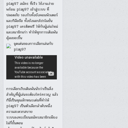
play97 สมัคร ที่เร็ว ใช้งานง่าย
พร้อม play97 เข้าสู่ระบบ ที่
ปลอดภัย รองรับทั้งยังคอมพิวเตอร์
และก็มือถือ ทั้งยังมอบโปรโมชั่น
play97 เครดิตฟรี ให้กับผู้เล่นใหม่
และสมาชิกเก่า ทำให้ทุกการเดิมพัน
คุ้มเยอะขึ้น
จุดเด่นของการเลือกเล่นกับ
play97
การเลือกเว็บเดิมพันนับว่าเป็นสิ่ง
สำคัญที่ผู้เล่นจะต้องใคร่ครวญ แล้ว
ก็นี่เป็นคุณลักษณะเด่นที่ทำให้
play97 เป็นตัวเลือกลำดับหนึ่ง
ความสะดวกสบาย
ระบบลงทะเบียนสมัครสมาชิกเพียง
ไม่กี่ขั้นตอน