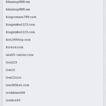
khumsup888.me
khumsup888.me
kingromans789.com
kingxxxbet123.com
kingxxxbet123.com
kitti999vip.com
ktv4sd.com
lala55-casino.com
lion123
live22
live22slot
lnw365bet.com
lockdown168
london45