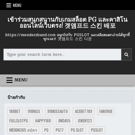
Skip
MENU
to
content
เข้าร่วมสนุกสนานกับเกมสล็อต PG และคาสิโน
ออนไลน์เว็บตรง! 겟앰프드 스킨 배포
https://mendersband.com สนุกไปกับ PGSLOT และสล็อตแตกง่ายได้ทุกที่
ทุกเวลา! 겟앰프드 스킨 다운
Search
for:
MENU
ป้ายกำกับ
188BET
918KISS
918KISSAUTO
ACEBET789
FARO168
FULLSLOTPG
HAPPY168
JINDA55
JOKER123
MEEKIN365 สมัคร
PG
PG77
PG SLOT
PGSLOT