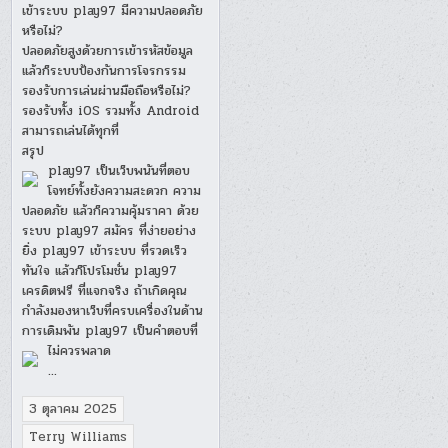
เข้าระบบ play97 มีความปลอดภัย
หรือไม่?
ปลอดภัยสูงด้วยการเข้ารหัสข้อมูล
แล้วก็ระบบป้องกันการโจรกรรม
รองรับการเล่นผ่านมือถือหรือไม่?
รองรับทั้ง iOS รวมทั้ง Android
สามารถเล่นได้ทุกที่
สรุป
play97 เป็นเว็บพนันที่ตอบ
โจทย์ทั้งยังความสะดวก ความ
ปลอดภัย แล้วก็ความคุ้มราคา ด้วย
ระบบ play97 สมัคร ที่ง่ายอย่าง
ยิ่ง play97 เข้าระบบ ที่รวดเร็ว
ทันใจ แล้วก็โปรโมชั่น play97
เครดิตฟรี ที่แจกจริง ถ้าเกิดคุณ
กำลังมองหาเว็บที่ครบเครื่องในด้าน
การเดิมพัน play97 เป็นคำตอบที่
ไม่ควรพลาด
…
3 ตุลาคม 2025
Terry Williams