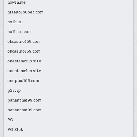
nbwin.me
niseko168bet.com
no1huay
no1huay.com
okcasino159.com
okcasino159.com
onesiamclub.site
onesiamclub.site
onoplus168.com
p2vvip
pananthai99.com
pananthai99.com
PG
PG Slot