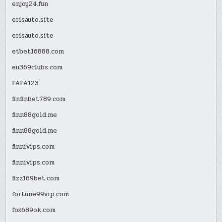
enjoy24.fun
erisauto.site
erisauto.site
etbet16888.com
eu369clubs.com
FAFA123
finfinbet789.com
finn88gold.me
finn88gold.me
finnivips.com
finnivips.com
fizz169bet.com
fortune99vip.com
fox689ok.com