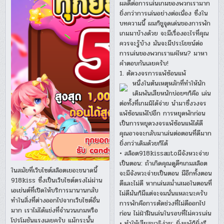
ผลดีต่อการเล่นเกมของพวกเรามาก
ยิ่งกว่าการเล่นอย่างต่อเนื่อง ซึ่งใน
บทความนี้ ผมก็ชูจุดเด่นของการพัก
เกมมาบ้างด้วย จะมีเรื่องอะไรที่คุณ
ควรจะรู้บ้าง มันจะมีประโยชน์ต่อ
การเล่นของพวกเราแค่ไหน? มาหา
คำตอบกันเลยครับ!
1. ตัดวงจรการแพ้ซ้อนแพ้
หนึ่งในต้นเหตุหลักที่ทำให้นัก
เดิมพันเสียหนักบ่อยๆก็คือ เล่น
ต่อทั้งที่เกมมิได้จ่าย นำมาซึ่งวงจร
แพ้ซ้อนแพ้ไปอีก การหยุดพักก่อน
เป็นการหยุดวงจรแพ้ซ้อนแพ้ได้ดี
คุณอาจจะกลับมาเล่นต่อตอนที่ดีมาก
ยิ่งกว่าเดิมด้วยก็ได้
• สล็อต918kissautoมีจังหวะจ่าย
เป็นตอน: ถ้าเกิดคุณดูดีๆเกมสล็อต
ในสมัยที่เว็บไซต์สล็อตเยอะขนาดนี้
จะมีจังหวะจ่ายเป็นตอน มีอีกทั้งตอน
918kiss ซึ่งเป็นเว็บไซต์ตรงไม่ผ่าน
ดีและไม่ดี หากเล่นสม่ำเสมอในตอนที่
เอเย่นต์ที่เปิดให้บริการมานานกลับ
ไม่ดีมันก็มีแต่จะจมนั่นแหละนะครับ
ทำในสิ่งที่ต่างออกไปจากเว็บไซต์อื่น
การพักคือการตัดช่วงที่ไม่ดีออกไป
มาก เราไม่ได้แข่งที่จำนวนเกมหรือ
ก่อน ไม่ฝ่าฝืนเล่นในรอบที่ไม่ควรเล่น
โปรโมชันแรงเลยครับ แม้กระนั้น
• ทำให้เสียสมาธิง่าย: ยิ่งแพ้ก็ยิ่งรี