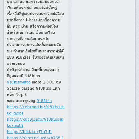
มากแค่ไหน แม้กระนั้นมันขึ้นกับว่า
เว็บไซต์ตรงไม่ผ่านเอเย่นต์นั้นๆรู้
เรื่องสิ่งที่ผู้เล่นปรารถนาจริงๆได้ไหม
มากยิ่งกว่า ไม่ว่าจะเป็นเรื่องความ
ลื่น ความง่าย หรือความต่อเนื่อง
สำหรับในการเล่น มันเกิดเรื่อง
รากฐานที่ส่งผลโดยตรงกับ
ประสบการณ์การเล่นนั่นแหละครับ
ผม ถ้าหากเว็บไซต์ไหนสามารถทำได้
แบบ 918kiss รับรองว่าคนเล่นเล่น
ยาวแน่นอน
ท้าพิสูจน์! เกมสล็อตที่คนเล่นเยอะ
ที่สุดแห่งปี 918kiss
918kissauto
.mobi 1 JUL 69
Stacie casino 918kiss แตก
หนัก Top 6
ขอขอบพระคุณby
918kiss
https://rebrand.ly/918kissau
to-mobi
https://cutly.info/918kissau
to-mobi
https://bitt.to/j7o7d1
https://shorturl.asia/h7S5J