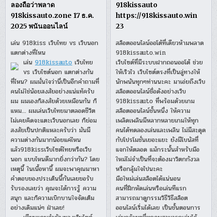
ลองถือว่าพลาด
918kissauto
918kissauto.zone 17 ธ.ค.
https://918kissauto.win
2025 พนันออนไลน์
23
เล่น 918kiss เว็บไทย vs เว็บนอก
สล็อตออนไลน์ออโต้ที่เดียวห้ามพลาด
แตกต่างที่ไหน
918kissauto.win
เล่น
918kissauto
เว็บไทย
เว็บไซต์ที่มีระบบฝากถอนออโต้ ช่วย
vs เว็บไซต์นอก แตกต่างกัน
ให้เร็วไว เว็บไซต์ตรงที่เป็นลู่ทางให้
ที่ไหน? ผมมั่นใจว่านี่เป็นอีกคำถามที่
นักพนันทุกๆท่านนะคะ มาเอ่ยถึงเว็บ
คนไม่ใช่น้อยสงสัยอย่างแน่แท้ครับ
สล็อตออนไลน์ชื่อดังอย่างเว็บ
ผม ผมเองก็สงสัยด้วยเหมือนกัน ก็
918kissauto ที่พร้อมด้วยเกม
แหม… ผมเล่นเว็บไทยมาตลอดชีวิต
สล็อตออนไลน์ชั้นหนึ่ง ให้ความ
ไม่เคยคิดจะแตะเว็บนอกเลย ก็ย่อม
เพลิดเพลินมีหลากหลายเกมให้ทุก
สงสัยเป็นปกติแหละครับว่า มันมี
คนได้ทดลองเล่นและเพลิน ไม่มีสะดุด
ความต่างกันมากน้อยแค่ไหน
กับโปรโมชั่นเยอะแยะ ยังมีโบนัสที่
แล้ว918kissเว็บไซต์ไทยหรือเว็บ
แจกให้ตลอด แม้กระนั้นสำหรับมือ
นอก แบบไหนดีมากยิ่งกว่ากัน? โดย
ใหม่ไม่จำเป็นที่จะต้องมาวิตกกังวล
เหตุนี้ ในเนื้อหานี้ ผมจะพาคุณมาหา
หรือกลุ้มใจไปนะคะ
คำตอบของประเด็นนี้กันเลยขอรับ
มือใหม่เล่นสล็อตได้แน่นอน
รับรองเลยว่า คุณจะได้การรู้ ความ
คนที่ฝึกหัดเล่นหรือเล่นทีแรก
สนุก และก็ความเบิกบานใจจัดเต็ม
สามารถมาดูกรรมวิธีวิธีสล็อต
อย่างเดิมแน่ๆ ฝ่าเลย!
ออนไลน์เริ่มได้เลย เป็นขั้นตอนการ