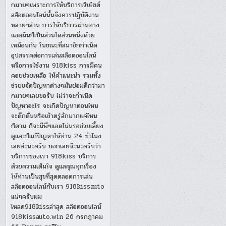
กมายๆเพราะการให้บริการเว็บไซต์
สล็อตออนไลน์นั้นจึงควรปฏิบัติงาน
หลายๆส่วน การให้บริการผ่านทาง
แอดมินก็เป็นส่วนใดส่วนหนึ่งด้วย
เหมือนกัน ในขณะที่สมาชิกกำเนิด
อุปสรรคต่อการเล่นสล็อตออนไลน์
หรือการใช้งาน 918kiss การมีคน
คอยช่วยเหลือ ให้คำแนะนำ รวมทั้ง
ช่วยขจัดปัญหาต่างๆมันย่อมดีกว่ามา
กมายๆเลยขอรับ ไม่ว่าจะกำเนิด
ปัญหาอะไร จะเกิดปัญหาตอนไหน
จะดึกดื่นหรือเช้าตรู่สักมากแค่ไหน
ก็ตาม ก็จะมีพี่ๆแอดไม่นรอช่วยเลี้ยง
ดูและก็แก้ปัญหาให้ท่าน 24 ชั่วโมง
เลยล่ะนะครับ บอกเลยจ๊ะนะครับว่า
บริการของเรา 918kiss บริการ
ด้วยความเต็มใจ ดูแลคุณทุกเรื่อง
ให้ท่านเป็นสุขที่สุดตลอดการเล่น
สล็อตออนไลน์กับเรา 918kissauto
แน่ๆครับผม
โหลด918kissล่าสุด สล็อตออนไลน์
918kissauto.win 26 กรกฎาคม