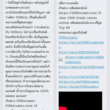
• ไม่มีวัสดุจำกัดตัวเอง สนับสนุนให้
เพื่อการลงพนัน
เบทตลอดระยะเวลา
เว็บตรง สล็อตออนไลน์
จะเว็บไทยหรือนอกก็ไม่ใช่ปัญหา แต่
https://918kissauto.win 15
ว่าเลือก 918kiss เป็นตัวเลือกที่
June 2566 Dinah casino
เหมาะสมที่สุดของคุณ
online สล็อตออนไลน์มาแรงที่สุด
มองเห็นไหมครับผมว่า การเล่นเกม
Top 86
กับ 918kiss ไม่ว่าจะเป็นเว็บไซต์
ขอขอบพระคุณเว็ปไซต์
ไทยหรือเว็บยิ่งกว่านั้น มันมีจุดเด่น
918kissauto
แตกต่างกันเพียงเล็กน้อยเท่านั้นเลย
https://bit.ly/918kissautowi
ขอรับ สิ่งที่จำเป็นที่สุดสำหรับเพื่อ
n
การเลือกเว็บ ไม่ใช่การเสนอคำถาม
http://ow.ly/6RRi50Ou6oj
ว่า เว็บแห่งนี้เป็นเว็บไซต์ไทยไหม?
https://rebrand.ly/918ki
เว็บแห่งนี้เป็นเว็บนอกหรือไม่? แต่ว่า
ssautowin
มันคือการสอบถามหาคุณภาพแล้วก็
https://wow.in.th/918kissaut
คุณภาพของเว็บไซต์ต่างหากล่ะขอรับ
o
ซึ่งผมมั่นใจว่า คุณจะได้รับอย่างเต็ม
https://t.co/ZmCds3UI4u
เปี่ยมแน่นอน ถ้าหากคุณเลือกเอามา
https://is.gd/918kissauto
ใช้บริการกับเราเว็บตรงไม่ผ่าน
http://gg.gg/918kissauto
เอเย่นต์ ค้ำประกันคุณภาพ 100%
แน่นอน ลองเลย!
เว็บตรง 918kissauto
918kissauto.zone 15