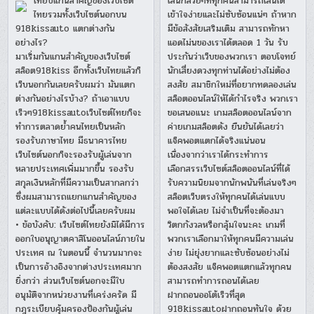
เทียบแกนสำคัญของเว็บไซต์
เล่นกล้วยๆที่ทุกคนสามารถเล่นได้
ไทยรวมทั้งเว็บไซต์นอกบน
เข้าใจง่ายและไม่ซับซ้อนแน่ๆ ถ้าหาก
918kissauto แตกต่างกัน
มีข้อสังสัยเสริมเติม สามารถทักหา
อย่างไร?
แอดไม่นของเราได้ตลอด 1 วัน รับ
มาเริ่มกันแกนสำคัญของเว็บไซต์
ประกันว่าเว็บของพวกเรา ตอบโจทย์
สล็อต918kiss อีกทั้งเว็บไทยแล้วก็
นักเสี่ยงดวงทุกท่านได้อย่างไม่ต้อง
เว็บนอกกันเลยครับผมว่า มันแตก
สงสัย สมาชิกใหม่ที่อยากทดลองเล่น
ต่างกันอย่างไรบ้าง? ถ้าเอาแบบ
สล็อตออนไลน์ให้ได้กำไรจริง พวกเรา
เร็วๆ918kissautoเว็บไซต์ไทยก็จะ
ขอเสนอแนะ เกมสล็อตออนไลน์จาก
ทำการตลาดย้ำคนไทยเป็นหลัก
ค่ายเกมสล็อตดัง ยืนยันได้เลยว่า
รองรับภาษาไทย มีธนาคารไทย
แจ็คพอตแตกได้จริงแน่นอน
เว็บไซต์นอกก็จะรองรับผู้เล่นจาก
เนื่องจากว่าเราได้กระทำการ
หลายประเทศเพิ่มมากขึ้น รองรับ
เลือกสรรเว็บไซต์สล็อตออนไลน์ที่ได้
สกุลเงินหลักที่มีความเป็นสากลกว่า
รับความนิยมจากนักพนันที่เล่นจริงๆ
ซึ่งผมสามารถแยกแกนสำคัญของ
สล็อตเว็บตรงให้ทุกคนได้เล่นแบบ
แต่ละแบบได้ดังต่อไปนี้เลยครับผม
พอใจได้เลย ไม่จำเป็นที่จะต้องมา
• ข้อบังคับ: เว็บไซต์ไทยยังมิได้มีการ
วิตกกังวลหรือกลุ้มใจนะคะ เกมที่
ออกใบอนุญาตคาสิโนออนไลน์ภายใน
พวกเราเลือกมาให้ทุกคนมีความเล่น
ประเทศ ณ ในตอนนี้ จำนวนมากจะ
ง่าย ไม่ยุ่งยากและซับซ้อนอย่างไม่
เป็นการอ้างอิงจากต่างประเทศมาก
ต้องสงสัย แจ็คพอตแตกแล้วทุกคน
ยิ่งกว่า ส่วนเว็บไซต์นอกจะมีใบ
สามารถทำการถอนได้เลย
อนุมัติจากหน่วยงานที่เคร่งครัด มี
ฝากถอนออโต้เร็วที่สุด
กฎระเบียบคุ้มครองป้องกันผู้เล่น
918kissautoฝากถอนทันใจ ด้วย