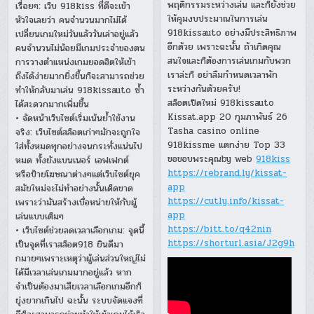
พฤติกรรมระหว่างเล่น และก็ยังช่วย
เรื่อยๆ: เว็บ 918kiss ที่ดีจะเข้า
ให้คุมงบประมาณในการเล่น
หัวใจเลยว่า คนจำนวนมากไม่ได้
918kissauto อย่างมีประสิทธิภาพ
เปลี่ยนเกมใหม่วันแล้ววันเล่าอยู่แล้ว
อีกด้วย เพราะฉะนั้น ถ้าเกิดคุณ
คนจำนวนไม่น้อยมีเกมประจำของตน
สนใจและก็ต้องการเล่นเกมกับพวก
การวางตำแหน่งเกมยอดฮิตให้เข้า
เราล่ะก็ อย่าลืมกำหนดเวลาพัก
ถึงได้ง่ายมากยิ่งขึ้นก็จะสามารถช่วย
ระหว่างกันด้วยครับ!
ทำให้กลับมาเล่น 918kissauto ซ้ำ
สล็อตเปิดใหม่ 918kissauto
ได้สะดวกมากเพิ่มขึ้น
Kissat.app 20 กุมภาพันธ์ 26
• จัดหน้าเว็บไซต์เริ่มเน้นย้ำใช้งาน
Tasha casino online
จริง: เว็บไซต์สล็อตเก่าๆมักจะถูกใจ
918kissme แตกง่าย Top 33
ใส่ทั้งหมดทุกอย่างจนกระทั่งแน่นไป
ขอขอบพระคุณby web
918kiss
หมด ทั้งยังแบนเนอร์ เอฟเฟกต์
https://rebrand.ly/kissat-
หรือป้ายโฆษณาต่างๆแต่เว็บไซต์ยุค
app
สมัยใหม่จะไม่ทำอย่างนั้นเด็ดขาด
https://cutly.info/kissat-
เพราะว่ามันสร้างเบื่อหน่ายให้กับผู้
app
เล่นแบบเต็มๆ
https://bitt.to/q42nin
• เว็บไซต์ช่วยลดเวลาเลือกเกม: จุดนี้
https://shorturl.asia/J2g9h
เป็นจุดที่เราสล็อต918 ยินดีมา
กมายๆเพราะเหตุว่าผู้เล่นส่วนใหญ่ไม่
ได้มีเวลาเล่นเกมมากอยู่แล้ว หาก
จำเป็นต้องมาเสียเวลาเลือกเกมอีกก็
ยุ่งยากเกินไป ฉะนั้น ระบบจัดแจงที่