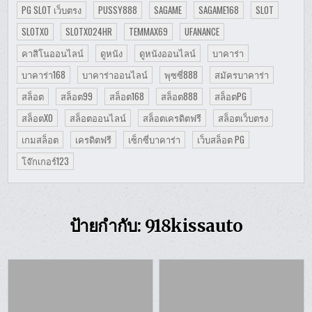
PG SLOT เว็บตรง
PUSSY888
SAGAME
SAGAME168
SLOT
SLOTXO
SLOTXO24HR
TEMMAX69
UFANANCE
คาสิโนออนไลน์
ดูหนัง
ดูหนังออนไลน์
บาคาร่า
บาคาร่า168
บาคาร่าออนไลน์
พุซซี่888
สมัครบาคาร่า
สล็อต
สล็อต99
สล็อต168
สล็อต888
สล็อตPG
สล็อตXO
สล็อตออนไลน์
สล็อตเครดิตฟรี
สล็อตเว็บตรง
เกมสล็อต
เครดิตฟรี
เซ็กซี่บาคาร่า
เว็บสล็อต PG
โจ๊กเกอร์123
ป้ายกำกับ:
918kissauto