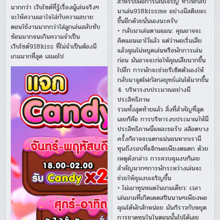
สำหรับเพื่อการเล่นเจริญ ทำให้กลับ
มากกว่า เว็บไซต์ที่รู้เรื่องผู้เล่นจริงๆ
มาเล่น918kissme อย่างมีสติเยอะ
จะให้ความเอาใจใส่กับความสบาย
ขึ้นอีกด้วยนั่นเองนะครับ
ตอนใช้งานมากกว่าใส่ลูกเล่นสลับซับ
• กลับมาเล่นตามแผน: คุณอาจจะ
ซ้อนมากจนเกินความจำเป็น
คิดแผนเอาไว้แล้ว แต่ว่าพอเริ่มเสีย
เว็บไซต์918kiss ที่ไม่จำเป็นต้องมี
แล้วคุณไม่หยุดเล่นหรือพักการเล่น
เกมมากที่สุด เสมอไป
ก่อน มันอาจจะก่อให้คุณเสียมากขึ้น
ไปอีก การพักจะช่วยรีเซ็ตตัวเองให้
กลับมาจุดโฟกัสกลยุทธ์เล่นได้มากขึ้น
4. บริหารงบประมาณอย่างมี
ประสิทธิภาพ
รวมทั้งสุดท้ายแล้ว สิ่งที่สำคัญที่สุด
เลยก็คือ การบริหารงบประมาณให้มี
ประสิทธิภาพนี่แหละขอรับ สล็อตบาง
ครั้งก็อาจจะแตกแน่นอนหากเรามี
ทุนถึงรอบที่แจ็กพอเพียงตแตก ด้วย
เหตุดังกล่าว การควบคุมงบก็เลย
สำคัญมากๆการพักระหว่างเล่นจะ
ช่วยให้คุมงบเจริญขึ้น
• ไม่เผาทุนหมดในเกมเดียว: เวลา
เล่นเกมที่เกิดเดดสปินนานๆเพียงพอ
คุณได้พักสักหน่อย มันก็ราวกับหยุด
การขาดทุนในในตอนนั้นไปได้เลย