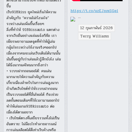
ดีก็จะสามารถช่วยทำให้เข้าเกมได้เร็ว
ขึ้น
https://t.co/uzEJnmSGel
เว็บ918kiss ยุคใหม่เริ่มให้ความ
…
สำคัญกับ “ความไม่กังวลใจ”
ระหว่างเล่นเพิ่มขึ้นเรื่อยๆ
12 กุมภาพันธ์ 2026
สิ่งที่ทำให้ 918kissauto แตกต่าง
จากเว็บอื่นอย่างแจ่มแจ้งก็คือ เรา
Terry Williams
เพียรพยายามลดจุดที่ทำให้ผู้เล่น
กลุ้มใจระหว่างใช้งานจริงๆออกไป
เนื่องจากคนจะเล่นเว็บเดิมได้นานนั้น
มันขึ้นอยู่กับว่าเล่นแล้วรู้สึกยังไง เล่น
ได้นิ่งมากแค่ไหนมากยิ่งกว่า
• ระบบฝากถอนออโต้: คนเล่น
มากมายให้ความสำคัญกับความ
เกี่ยวเนื่องสำหรับในการเล่นสูงมาก
ถ้าเกิดเว็บไซต์ทำให้ระบบฝากถอน
เป็นระบบออโต้ที่ลื่นไหลได้ ก็จะช่วย
ลดขั้นตอนเดิมๆที่ใช้เวลานานออกไป
ทำให้เล่นเกม918kissauto ต่อ
เนื่องได้ตามอยาก
• เว็บไซต์ตรงที่เสถียรรวมทั้งไม่เป็น
อันตราย: ไม่มีอะไรทำลายอารมณ์
การเล่นสล็อตได้ดีเท่าเว็บค้างหรือ