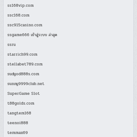
ss168vip.com
ssc168.com
ssc915casino.com
ssgame666 เข้าสู่ระบบ ล่าสุด
ssru
starrich99.com
stellabet789.com
sudyod888s.com
sunny9999club.net
SuperGame Slot
t88golds.com
tangtem168
teenoi888
temmax69