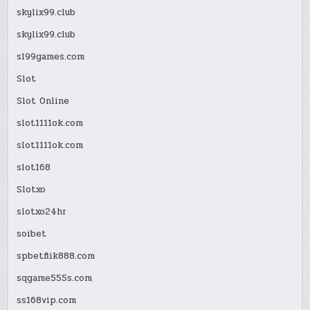
skylix99.club
skylix99.club
sl99games.com
Slot
Slot Online
slot1111ok.com
slot1111ok.com
slot168
Slotxo
slotxo24hr
soibet
spbetflik888.com
sqgame555s.com
ss168vip.com