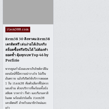
Posted
item388.com
in
item38 30 สิงหาคม item38
เครดิตฟรี เล่นง่ายได้เงินจริง
สล็อตซื้อฟรีสปินได้ ไม่ต้องทำ
ยอดซ้ำ คุ้มทุกเบท Top 46 by
Porfirio
หากคุณกำลังมองหาเว็บไซต์คาสิโน
ออนไลน์ที่มีความน่าวางใจ ไม่เป็น
อันตราย แล้วก็เปิดให้บริการตลอด
1 วัน item38 คือตัวเลือกที่ไม่ควร
มองข้าม ด้วยบริการที่พร้อมทั้งยัง
สล็อต บาคาร่า กีฬา และก็เกมคาสิ
โนสด พร้อมโปรโมชั่น item38
เครดิตฟรี สำหรับสมาชิกใหม่และ
เก่า