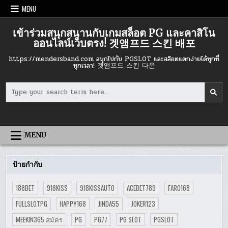
Skip
MENU
to
content
เข้าร่วมสนุกสนานกับเกมสล็อต PG และคาสิโน
ออนไลน์เว็บตรง! 겟앰프드 스킨 배포
https://mendersband.com สนุกไปกับ PGSLOT และสล็อตแตกง่ายได้ทุกที่
ทุกเวลา! 겟앰프드 스킨 다운
Search
for:
MENU
ป้ายกำกับ
188BET
918KISS
918KISSAUTO
ACEBET789
FARO168
FULLSLOTPG
HAPPY168
JINDA55
JOKER123
MEEKIN365 สมัคร
PG
PG77
PG SLOT
PGSLOT