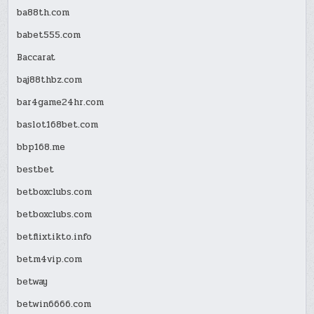
ba88th.com
babet555.com
Baccarat
baj88thbz.com
bar4game24hr.com
baslot168bet.com
bbp168.me
bestbet
betboxclubs.com
betboxclubs.com
betflixtikto.info
betm4vip.com
betway
betwin6666.com