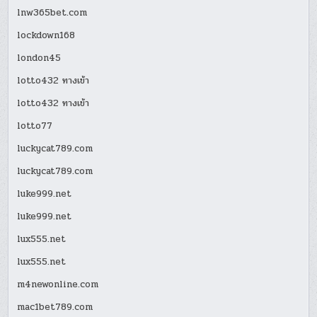
lnw365bet.com
lockdown168
london45
lotto432 ทางเข้า
lotto432 ทางเข้า
lotto77
luckycat789.com
luckycat789.com
luke999.net
luke999.net
lux555.net
lux555.net
m4newonline.com
mac1bet789.com