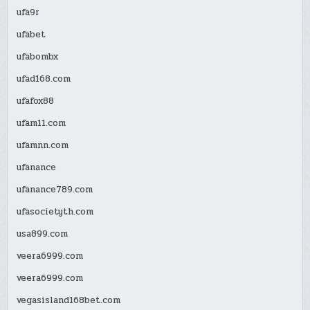
ufa9r
ufabet
ufabombx
ufad168.com
ufafox88
ufam11.com
ufamnn.com
ufanance
ufanance789.com
ufasocietyth.com
usa899.com
veera6999.com
veera6999.com
vegasisland168bet.com