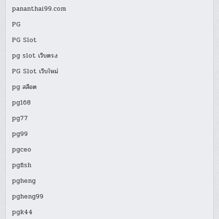
pananthai99.com
PG
PG Slot
pg slot เว็บตรง
PG Slot เว็บใหม่
pg สล็อต
pg168
pg77
pg99
pgceo
pgfish
pgheng
pgheng99
pgk44