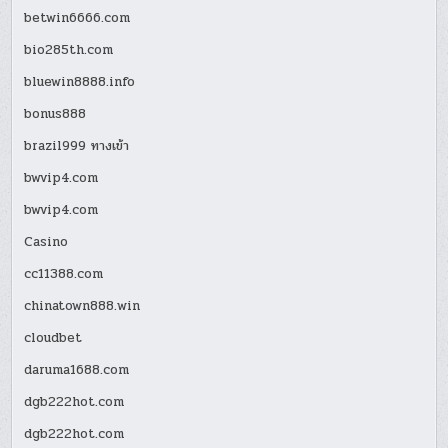
betwin6666.com
bio285th.com
bluewin8888.info
bonus888
brazil999 ทางเข้า
bwvip4.com
bwvip4.com
Casino
cc11388.com
chinatown888.win
cloudbet
daruma1688.com
dgb222hot.com
dgb222hot.com