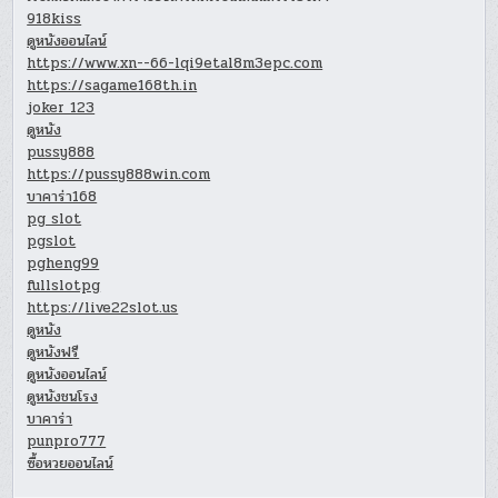
918kiss
ดูหนังออนไลน์
https://www.xn--66-lqi9etal8m3epc.com
https://sagame168th.in
joker 123
ดูหนัง
pussy888
https://pussy888win.com
บาคาร่า168
pg slot
pgslot
pgheng99
fullslotpg
https://live22slot.us
ดูหนัง
ดูหนังฟรี
ดูหนังออนไลน์
ดูหนังชนโรง
บาคาร่า
punpro777
ซื้อหวยออนไลน์