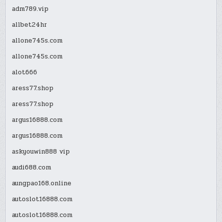
adm789.vip
allbet24hr
allone745s.com
allone745s.com
alot666
aress77.shop
aress77.shop
argus16888.com
argus16888.com
askyouwin888 vip
audi688.com
aungpao168.online
autoslot16888.com
autoslot16888.com