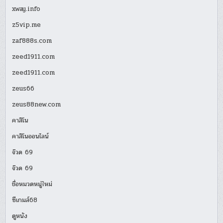
xway.info
z5vip.me
zaf888s.com
zeed1911.com
zeed1911.com
zeus66
zeus88new.com
คาสิโน
คาสิโนออนไลน์
จ๊วด 69
จ๊วด 69
ชื่อหมวดหมู่ใหม่
ซีเกมส์68
ดูหนัง