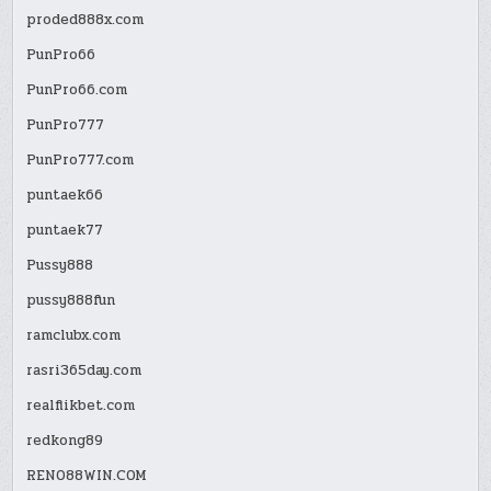
proded888x.com
PunPro66
PunPro66.com
PunPro777
PunPro777.com
puntaek66
puntaek77
Pussy888
pussy888fun
ramclubx.com
rasri365day.com
realflikbet.com
redkong89
RENO88WIN.COM