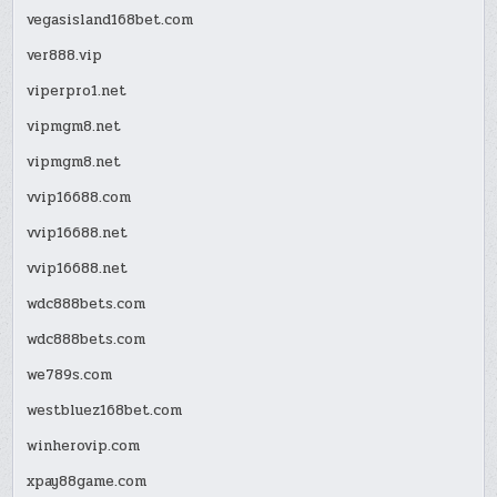
vegasisland168bet.com
ver888.vip
viperpro1.net
vipmgm8.net
vipmgm8.net
vvip16688.com
vvip16688.net
vvip16688.net
wdc888bets.com
wdc888bets.com
we789s.com
westbluez168bet.com
winherovip.com
xpay88game.com