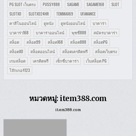
PG SLOT เว็บตรง
PUSSY888
SAGAME
SAGAME168
SLOT
SLOTXO
SLOTXO24HR
TEMMAX69
UFANANCE
คาสิโนออนไลน์
ดูหนัง
ดูหนังออนไลน์
บาคาร่า
บาคาร่า168
บาคาร่าออนไลน์
พุซซี่888
สมัครบาคาร่า
สล็อต
สล็อต99
สล็อต168
สล็อต888
สล็อตPG
สล็อตXO
สล็อตออนไลน์
สล็อตเครดิตฟรี
สล็อตเว็บตรง
เกมสล็อต
เครดิตฟรี
เซ็กซี่บาคาร่า
เว็บสล็อต PG
โจ๊กเกอร์123
หมวดหมู่:
item388.com
item388.com