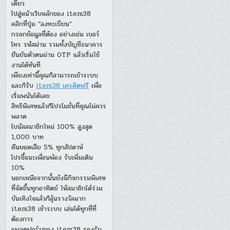
เดียว
ไปสู่หน้าเว็บหลักของ item38
คลิกที่ปุ่ม “ลงทะเบียน”
กรอกข้อมูลที่ต้อง อย่างเช่น เบอร์
โทร รหัสผ่าน รวมทั้งบัญชีธนาคาร
ยืนยันตัวตนผ่าน OTP แล้วเริ่มใช้
งานได้ทันที
เพียงเท่านี้คุณก็สามารถเข้าระบบ
และก็รับ
item38 เครดิตฟรี
เพื่อ
เริ่มพนันได้เลย
สิทธิพิเศษแล้วก็โปรโมชั่นที่คุณไม่ควร
พลาด
โบนัสสมาชิกใหม่ 100% สูงสุด
1,000 บาท
คืนยอดเสีย 5% ทุกสัปดาห์
โปรชี้แนะเพื่อนพ้อง รับเพิ่มเติม
10%
นอกเหนือจากนั้นยังมีกิจกรรมพิเศษ
ที่จัดขึ้นทุกอาทิตย์ ให้สมาชิกได้ร่วม
บันเทิงใจแล้วก็ลุ้นรางวัลมาก
item38 เข้าระบบ เล่นได้ทุกที่ที่
ต้องการ
แพลตฟอร์มของ item38 รองรับ