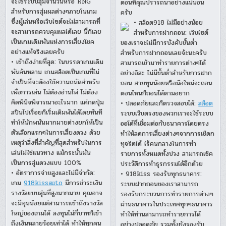
จะใช้ระบบสุ่มจำนวนหรือ RNG
ตอนที่คุณปรารถนาอย่างแน่นอน
สำหรับการสุ่มผลต่างๆภายในเกม
ครับ
ซึ่งผู้เล่นหรือเว็บไซต์จะไม่สามารถที่
• สล็อต918 ไม่มีอย่างน้อย
จะสามารถควบคุมผลได้เลย นี่ก็เลย
สำหรับการฝากถอน: เว็บไซต์
เป็นเกมเดิมพันแห่งการเสี่ยงโชค
ของเราจะไม่มีการบังคับขั้นต่ำ
อย่างแท้จริงเลยครับ
สำหรับการฝากถอนเลยจ้ะนะครับ
• เข้าถึงง่ายที่สุด: ในบรรดาเกมเดิม
สามารถเข้ามาทำรายการต่างๆได้
พันล้นหลาม เกมสล็อตเป็นเกมที่ไม่
อย่างอิสะ ไม่มีขั้นต่ำสำหรับการฝาก
จำเป็นที่จะต้องใช้ความถนัดสำหรับ
ถอน สายทุนน้อยหรือมือใหม่จะถอน
เพื่อการเล่น ไม่ต้องอ่านไพ่ ไม่ต้อง
ตอนไหนก็ถอนได้ตามอยาก
คิดพินิจพิจารณาอะไรมาก แค่กดปุ่ม
• ปลอดภัยและก็ตรวจสอบได้:
สล็อต
สปินไปเรื่อยก็เริ่มเดิมพันได้โดยทันที
ระบบเว็บตรงของพวกเราจะใช้ระบบ
ทำให้นักพนันมากมายต่างยกให้เป็น
ออโต้ที่เชื่อมต่อกับธนาคารโดยตรง
ตัวเลือกแรกๆในการเสี่ยงดวง ด้วย
ทำให้ลดการเสี่ยงต่างๆจากการเช็ดก
เหตุว่าสิ่งที่สำคัญที่สุดสำหรับในการ
ทุจริตได้ ไร้คนกลางในการทำ
เล่นไม่ใช่แนวทาง แม้กระนั้นมัน
รายการทั้งหมดทั้งปวง สามารถเช็ค
เป็นการสุ่มดวงแบบ 100%
ประวัติการทำธุรกรรมได้อีกด้วย
• อัตราการจ่ายสูงและไม่มีจำกัด:
• 918kiss รองรับทุกธนาคาร:
เกม
918kissauto
มีการชำระเงิน
ระบบฝากถอนของเราสามารถ
รางวัลแบบสุ่มที่สูงมากมาย คุณอาจ
รองรับกระบวนการทำรายการต่างๆ
จะมีทุนน้อยแต่สามารถเข้าถึงรางวัล
ผ่านธนาคารในประเทศทุกๆธนาคาร
ใหญ่ของเกมได้ ลงทุนไม่กี่บาทก็เข้า
ทำให้ท่านสามารถทำรายการได้
ถึงเงินหลายร้อยเท่าได้ ทำให้ทุกคน
อย่างปลอดภัย รวมทั้งยังรองรับ