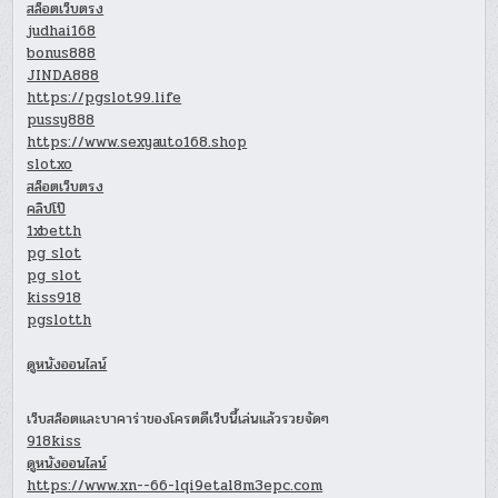
สล็อตเว็บตรง
judhai168
bonus888
JINDA888
https://pgslot99.life
pussy888
https://www.sexyauto168.shop
slotxo
สล็อตเว็บตรง
คลิปโป๊
1xbetth
pg slot
pg slot
kiss918
pgslotth
ดูหนังออนไลน์
เว็บสล็อตและบาคาร่าของโครตดีเว็บนี้เล่นแล้วรวยจัดๆ
918kiss
ดูหนังออนไลน์
https://www.xn--66-lqi9etal8m3epc.com