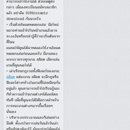
สามารถเข้าใช้งานได้ ด้วยเหตุดัง
กล่าว เมื่อลงทะเบียนสมัครสมาชิก
แล้ว อย่าลืม 918kissauto
download กันนะครับ
• เริ่มด้วยโหมดทดสอบเล่น: มือใหม่
หลายท่านเข้าไปในหน้าเกมแล้วอาจ
จะงงงันหรือเปล่ารู้ดีว่าจะเริ่มต้นจาก
ที่ไหน
ผมขอให้คุณได้มาทดลองใช้งานโหมด
ทดสอบเล่นก่อนเลยครับ มีเกมของ
พวกเราครบทุกเกม สล็อต เลือกเล่น
เกมที่คุณพอใจได้
• เล่าเรียนกฎรวมทั้งฟีเจอร์ของเกม:
สล็อต
แต่ละเกม สล็อต จะมีกฎหรือ
ฟีเจอร์ต่างๆข้างในเกมที่ไม่เหมือนกัน
อยู่แล้ว คุณสามารถเข้าไปเรียนรู้และ
ก็ทำความเข้าใจเกมต่างๆได้เลยโดย
ทันที เพื่อที่คุณจะได้ได้โอกาสสำหรับ
การชนะเกมต่างๆมากขึ้นเรื่อยๆ
นั่นเอง
• บริหารงบประมาณและก็เล่นอย่าง
มีสติ: ตั้งงบในการเล่นวันแล้ววันเล่า
หรือสัปดาห์เอาไว้ มันจะช่วยให้คุณไม่