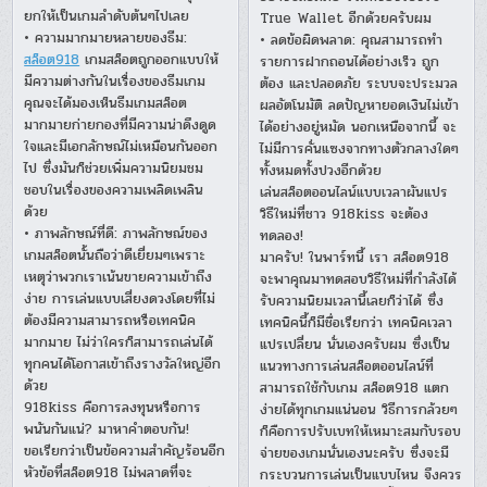
ยกให้เป็นเกมลำดับต้นๆไปเลย
True Wallet อีกด้วยครับผม
• ความมากมายหลายของธีม:
• ลดข้อผิดพลาด: คุณสามารถทำ
สล็อต918
เกมสล็อตถูกออกแบบให้
รายการฝากถอนได้อย่างเร็ว ถูก
มีความต่างกันในเรื่องของธีมเกม
ต้อง และปลอดภัย ระบบจะประมวล
คุณจะได้มองเห็นธีมเกมสล็อต
ผลอัตโนมัติ ลดปัญหายอดเงินไม่เข้า
มากมายก่ายกองที่มีความน่าดึงดูด
ได้อย่างอยู่หมัด นอกเหนือจากนี้ จะ
ใจและมีเอกลักษณ์ไม่เหมือนกันออก
ไม่มีการคั่นแซงจากทางตัวกลางใดๆ
ไป ซึ่งมันก็ช่วยเพิ่มความนิยมชม
ทั้งหมดทั้งปวงอีกด้วย
ชอบในเรื่องของความเพลิดเพลิน
เล่นสล็อตออนไลน์แบบเวลาผันแปร
ด้วย
วิธีใหม่ที่ชาว 918kiss จะต้อง
• ภาพลักษณ์ที่ดี: ภาพลักษณ์ของ
ทดลอง!
เกมสล็อตนั้นถือว่าดีเยี่ยมๆเพราะ
มาครับ! ในพาร์ทนี้ เรา สล็อต918
เหตุว่าพวกเราเน้นขายความเข้าถึง
จะพาคุณมาทดสอบวิธีใหม่ที่กำลังได้
ง่าย การเล่นแบบเสี่ยงดวงโดยที่ไม่
รับความนิยมเวลานี้เลยก็ว่าได้ ซึ่ง
ต้องมีความสามารถหรือเทคนิค
เทคนิคนี้ก็มีชื่อเรียกว่า เทคนิคเวลา
มากมาย ไม่ว่าใครก็สามารถเล่นได้
แปรเปลี่ยน นั่นเองครับผม ซึ่งเป็น
ทุกคนได้โอกาสเข้าถึงรางวัลใหญ่อีก
แนวทางการเล่นสล็อตออนไลน์ที่
ด้วย
สามารถใช้กับเกม สล็อต918 แตก
918kiss คือการลงทุนหรือการ
ง่ายได้ทุกเกมแน่นอน วิธีการกล้วยๆ
พนันกันแน่? มาหาคำตอบกัน!
ก็คือการปรับเบทให้เหมาะสมกับรอบ
ขอเรียกว่าเป็นข้อความสำคัญร้อนอีก
จ่ายของเกมนั่นเองนะครับ ซึ่งจะมี
หัวข้อที่สล็อต918 ไม่พลาดที่จะ
กระบวนการเล่นเป็นแบบไหน จึงควร