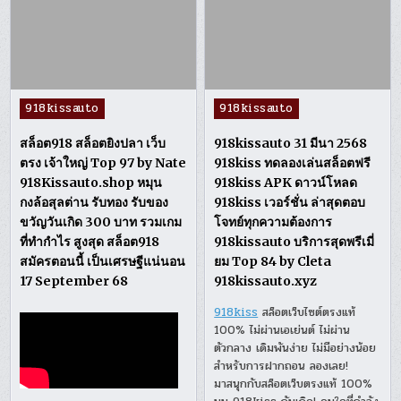
Posted
Posted
918kissauto
918kissauto
in
in
สล็อต918 สล็อตยิงปลา เว็บ
918kissauto 31 มีนา 2568
ตรง เจ้าใหญ่ Top 97 by Nate
918kiss ทดลองเล่นสล็อตฟรี
918Kissauto.shop หมุน
918kiss APK ดาวน์โหลด
กงล้อสุลต่าน รับทอง รับของ
918kiss เวอร์ชั่น ล่าสุดตอบ
ขวัญวันเกิด 300 บาท รวมเกม
โจทย์ทุกความต้องการ
ที่ทำกำไร สูงสุด สล็อต918
918kissauto บริการสุดพรีเมี่
สมัครตอนนี้ เป็นเศรษฐีแน่นอน
ยม Top 84 by Cleta
17 September 68
918kissauto.xyz
918kiss
สล็อตเว็บไซต์ตรงแท้
100% ไม่ผ่านเอเย่นต์ ไม่ผ่าน
ตัวกลาง เดิมพันง่าย ไม่มีอย่างน้อย
สำหรับการฝากถอน ลองเลย!
มาสนุกกับสล็อตเว็บตรงแท้ 100%