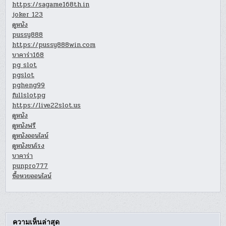
https://sagame168th.in
joker 123
ดูหนัง
pussy888
https://pussy888win.com
บาคาร่า168
pg slot
pgslot
pgheng99
fullslotpg
https://live22slot.us
ดูหนัง
ดูหนังฟรี
ดูหนังออนไลน์
ดูหนังชนโรง
บาคาร่า
punpro777
ซื้อหวยออนไลน์
ความเห็นล่าสุด