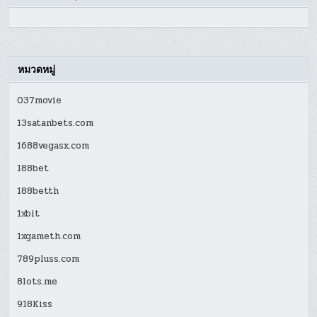
หมวดหมู่
037movie
13satanbets.com
1688vegasx.com
188bet
188betth
1xbit
1xgameth.com
789pluss.com
8lots.me
918Kiss