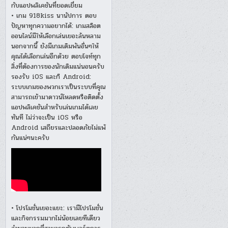
กับแอปพลิเคชันที่ยอดเยี่ยม
• เกม 918kiss นานัปการ ตอบ
ปัญหาทุกความอยากได้: เกมสล็อต
ออนไลน์มีให้เลือกเล่นเยอะล้นหลาม
นอกจากนี้ ยังมีเกมเดิมพันอื่นๆให้
คุณได้เลือกเล่นอีกด้วย ตอบโจท์ทุก
สิ่งที่ต้องการของนักเดิมแน่นอนครับ
รองรับ iOS และก็ Android:
ระบบเกมของพวกเราเป็นระบบที่คุณ
สามารถเข้ามาดาวน์โหลดหรือติดตั้ง
แอปพลิเคชันสำหรับเล่นเกมได้เลย
ทันที ไม่ว่าจะเป็น iOS หรือ
Android เสถียรและปลอดภัยไม่แพ้
กันแน่ๆนะครับ
• โปรโมชั่นเยอะแยะ: เรามีโปรโมชั่น
และกิจกรรมมากไม่น้อยเลยทีเดียว