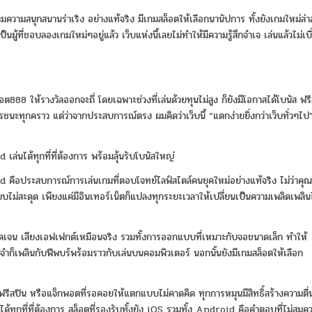
มความสนุกสนานร่าเริง อย่างแท้จริง มีเกมสล็อตให้เลือกนานัปการ ทั้งยังเกมใหม่ล่า
ผู้ที่ชอบลองเกมใหม่ๆอยู่แล้ว เว็บแห่งนี้เลยไม่ทำให้มีความรู้สึกจำเจ เล่นแล้วไม่เบื
ต888 ให้รางวัลออกจะถี่ โดยเฉพาะช่วงที่เล่นด้วยทุนไม่สูง ก็ยังมีโอกาสได้โบนัส ฟร
ใครชนะทุกคราว แต่ว่าจากประสบการณ์ตรง ผมคิดว่าเว็บนี้ “แตกง่ายยิ่งกว่าเว็บทั่วๆไป
่นได้ทุกที่ที่ต้องการ พร้อมลุ้นรับโบนัสใหญ่
คือประสบการณ์การเล่นเกมที่ตอบโจทย์ไลฟ์สไตล์คนยุคใหม่อย่างแท้จริง ไม่ว่าคุ
ไม่สะดุด เพียงแค่มีอินเทอร์เน็ตก็แปลงทุกระยะเวลาให้เปลี่ยนเป็นความเพลิดเพลิน
เจน เสียงเอฟเฟกต์เหมือนจริง รวมทั้งการออกแบบที่เหมาะกับจอขนาดเล็ก ทำให้
ระจำก็เพลินกับฟีพบร์พร้อมราวกับเล่นบนคอมพิวเตอร์ นอกนั้นยังมีเกมสล็อตให้เลือก
รับ ฟรีสปิน หรือแจ็กพอตที่รอคอยให้แตกแบบไม่คาดคิด ทุกการหมุนมีสิทธิ์สร้างความตื่
ได้ทุกที่ที่ต้องการ สล็อตที่รองรับทั้งยัง iOS รวมทั้ง Android คือคำตอบที่ไม่สมค