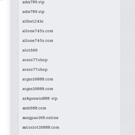
adm789.vip
adm789.vip
allbet24hr
allone745s.com
allone745s.com
alot666
aress77.shop
aress77.shop
argus16888.com
argus16888.com
askyouwin888 vip
audi688.com
aungpao168.online
autoslot16888.com