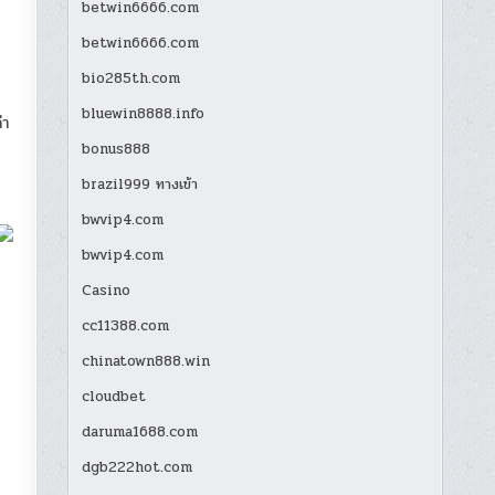
betwin6666.com
betwin6666.com
bio285th.com
bluewin8888.info
่า
bonus888
brazil999 ทางเข้า
bwvip4.com
bwvip4.com
Casino
cc11388.com
chinatown888.win
cloudbet
daruma1688.com
dgb222hot.com