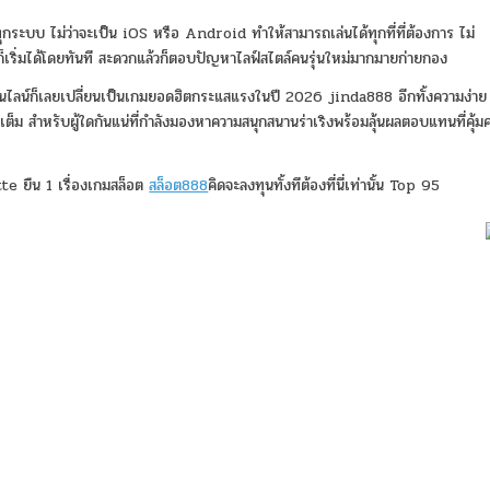
ุกระบบ ไม่ว่าจะเป็น iOS หรือ Android ทำให้สามารถเล่นได้ทุกที่ที่ต้องการ ไม่
็ตก็เริ่มได้โดยทันที สะดวกแล้วก็ตอบปัญหาไลฟ์สไตล์คนรุ่นใหม่มากมายก่ายกอง
ออนไลน์ก็เลยเปลี่ยนเป็นเกมยอดฮิตกระแสแรงในปี 2026 jinda888 อีกทั้งความง่าย
ต็ม สำหรับผู้ใดกันแน่ที่กำลังมองหาความสนุกสนานร่าเริงพร้อมลุ้นผลตอบแทนที่คุ้มค
 ยืน 1 เรื่องเกมสล็อต
สล็อต888
คิดจะลงทุนทั้งทีต้องที่นี่เท่านั้น Top 95