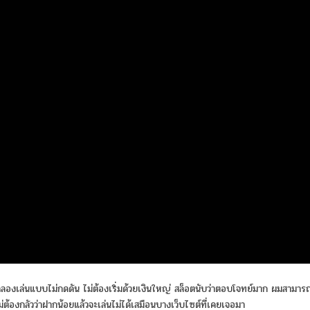
ากทดลองเล่นแบบไม่กดดัน ไม่ต้องเริ่มด้วยเงินใหญ่ สล็อตนับว่าตอบโจทย์มาก ผมสามาร
้องกลัวว่าฝากน้อยแล้วจะเล่นไม่ได้เสมือนบางเว็บไซต์ที่เคยเจอมา