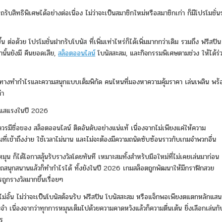
มารถรับสิทธิพิเศษได้อย่างต่อเนื่อง ไม่ว่าจะเป็นสมาชิกใหม่หรือสมาชิกเก่า ก็มีโปรโมชั่น
วขึ้น ต่อด้วย โปรโมชั่นฝากรับโบนัส ที่เพิ่มเท่าไหร่ก็ได้เพิ่มมากกว่าเดิม รวมถึง ฟรีสปิน
่านั้นยังมี คืนยอดเสีย,
สล็อตออนไลน์
โบนัสสะสม, และกิจกรรมพิเศษตามช่วง ให้ได้ร่
มช่องทางทำกำไรและความสนุกแบบเต็มพิกัด คนไหนที่มองหาความคุ้มราคา เล่นเพลิน พร้
่า
ระแสแรงในปี 2026
ควรมีชื่อของ สล็อตออนไลน์ ติดอันดับอย่างแน่แท้ เนื่องจากไม่เพียงแค่ให้ความ
ิมที่เข้าถึงง่าย ใช้เวลาไม่นาน และไม่จะต้องมีความถนัดซับซ้อนราวกับเกมจำพวกอื่น
ุน ก็ได้โอกาสลุ้นรับรางวัลโดยทันที เหมาะสมทั้งสำหรับมือใหม่ที่ไม่เคยเล่นมาก่อน
ามารถสนุกสนานแล้วก็ทำกำไรได้ ทั้งยังในปี 2026 เกมสล็อตถูกพัฒนาให้มีกราฟิกสวย
ถูกรางวัลมากขึ้นเรื่อยๆ
่อั้น ไม่ว่าจะเป็นโบนัสต้อนรับ ฟรีสปิน โบนัสสะสม หรือแจ็กพอเพียงตแตกหลักแสน
ระจำ เนื่องจากว่าทุกการหมุนเต็มไปด้วยความคาดหวังแล้วก็ความตื่นเต้น ยิ่งเลือกเล่นกั
ยร