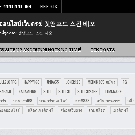
RUNNING IN NO TIME!
PIN POSTS
สิโนออนไลน์เว็บตรง! 겟앰프드 스킨 배포
้ทุกที่ทุกเวลา! 겟앰프드 스킨 다운
W SITE UP AND RUNNING IN NO TIME!
PIN POSTS
ULLSLOTPG
HAPPY168
JINDA55
JOKER123
MEEKIN365 สมัคร
PG
SAGAME
SAGAME168
SLOT
SLOTXO
SLOTXO24HR
TEMMAX69
าร่า
บาคาร่า168
บาคาร่าออนไลน์
พุซซี่888
สมัครบาคาร่า
สล็
ล็อตออนไลน์
สล็อตเครดิตฟรี
สล็อตเว็บตรง
เกมสล็อต
เครดิตฟรี