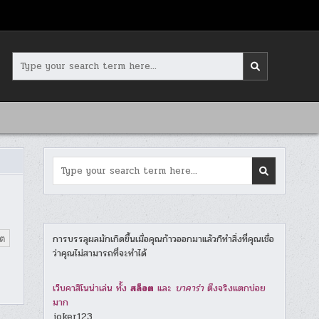
Search
for:
Search
for:
อต
การบรรลุผลมักเกิดขึ้นเมื่อคุณก้าวออกมาแล้วก็ทำสิ่งที่คุณเชื่อ
ว่าคุณไม่สามารถที่จะทำได้
เว็บคาสิโนน่าเล่น ทั้ง
สล็อต
และ
บาคาร่า
ตึงจริงแตกบ่อย
มาก
joker123