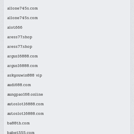
allone745s.com
allone745s.com
alot666
aress77.shop
aress77.shop
argus16888.com
argus16888.com
askyouwin888 vip
audi688.com
aungpao168.online
autoslot16888.com
autoslot16888.com
ba88th.com
babet555.com