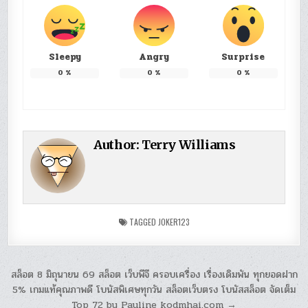
Sleepy
Angry
Surprise
0
%
0
%
0
%
Author:
Terry Williams
TAGGED
JOKER123
แนะแนว
สล็อต 8 มิถุนายน 69 สล็อต เว็บพีจี ครอบเครื่อง เรื่องเดิมพัน ทุกยอดฝาก
5% เกมแท้คุณภาพดี โบนัสพิเศษทุกวัน สล็อตเว็บตรง โบนัสสล็อต จัดเต็ม
เรื่อง
Top 72 by Pauline kodmhai.com →