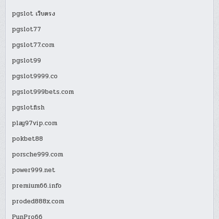
pgslot เว็บตรง
pgslot77
pgslot77.com
pgslot99
pgslot9999.co
pgslot999bets.com
pgslotfish
play97vip.com
pokbet88
porsche999.com
power999.net
premium66.info
proded888x.com
PunPro66