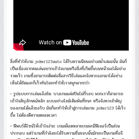
สิ่งที่ทำให้เกม joker123auto ได้รับความนิยมอย่างสม่ำเสมอนั้น มันก็
เป็นเนื่องจากคนเล่นอยากเข้าใจเกมหรือสิ่งที่เกิดขึ้นบนหน้าจอได้อย่าง
รวดเร็ว เกมซึ่งสามารถติดต่อสื่อสารวิธีเล่นและจังหวะออกมาได้อย่าง
เห็นได้ชัดและก็เร็วทันใจจะทำให้เราสนุกมากกว่า
• รูปแบบการเล่นแจ้งชัด: บางเกมแค่สปินไม่กี่รอบ พวกเราก็สามารถ
เข้าใจสัญลักษณ์หลัก แบบอย่างไลน์เดิมพันที่ชนะ หรือจังหวะสำคัญ
ของเกมได้แล้วขอรับ มันก็จะทำให้เข้าสู่การเล่นเกม joker123 ได้เร็ว
ขึ้น ไม่ต้องตีความตลอดเวลา
• ฟีพบร์ดีไซน์ให้เข้าใจง่าย: เกมสล็อตหลายเกมจะมีฟีเจอร์เป็นส่วน
ประกอบ แต่ว่าเกมที่กำลังจะได้รับความชื่นชอบนั้นมักจะเป็นเกมที่อธิ