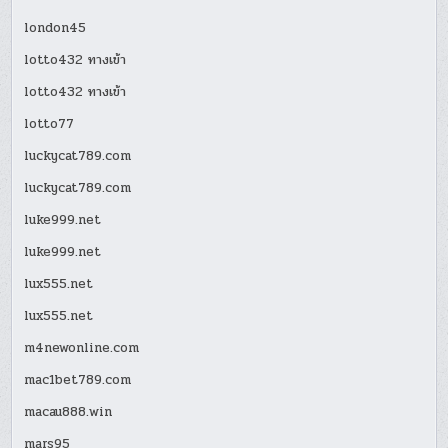
london45
lotto432 ทางเข้า
lotto432 ทางเข้า
lotto77
luckycat789.com
luckycat789.com
luke999.net
luke999.net
lux555.net
lux555.net
m4newonline.com
mac1bet789.com
macau888.win
mars95