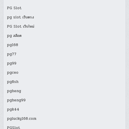
PG Slot
pg slot เว็บตรง
PG Slot เว็บใหม่
pg สล็อต
pg168
pg77
pg99
pgceo
pgfish
pgheng
pgheng99
pgk44
pglucky168.com
PGSlot