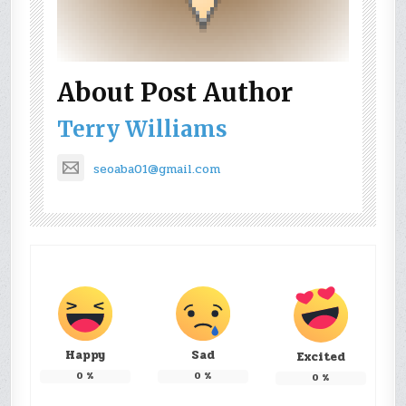
About Post Author
Terry Williams
seoaba01@gmail.com
Happy
Sad
Excited
0
%
0
%
0
%