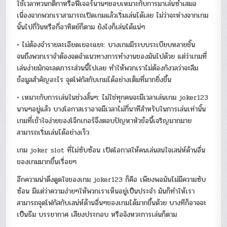
ใช้เวลาทวนกติกาหรือฟีเจอร์นานๆชอบเหมาะกับการมาเล่นซ้ำเสมอ
เนื่องจากพวกเราสามารถเปิดเกมแล้วเริ่มเล่นได้เลย ไม่ว่าจะห่างจากเกม
นั้นไปกี่วันหรือกี่อาทิตย์ก็ตาม ยังไงก็เล่นได้แน่ๆ
• ไม่ต้องจำรายละเอียดเยอะแยะ: บางเกมมีระบบระเบียบหลายชั้น
จนถึงพวกเราจำต้องจดจำแนวทางการทำงานของมันไปด้วย แต่ว่าเกมที่
เล่นง่ายมักจะลดภาระส่วนนี้ไปเลย ทำให้พวกเราไม่ต้องกังวลว่าจะลืม
ข้อมูลสำคัญอะไร จุดโฟกัสกับเกมได้อย่างเต็มที่มากยิ่งขึ้น
• เหมาะกับการเล่นในช่วงสั้นๆ: ไม่ใช่ทุกคนจะมีเวลาเล่นเกม joker123
นานๆอยู่แล้ว บางโอกาสเราอาจมีเวลาไม่กี่นาทีสำหรับในการเล่นเท่านั้น
เกมที่เข้าใจง่ายของโจ๊กเกอร์จึงตอบปัญหาหัวข้อนี้เจริญมากมาย
สามารถเริ่มเล่นได้อย่างเร็ว
เกม joker slot ที่ไม่ซับซ้อน เปิดโอกาสให้คนเล่นสนใจเสน่ห์ด้านอื่น
ของเกมมากขึ้นเรื่อยๆ
อีกความน่าดึงดูดใจของเกม joker123 ก็คือ เพียงพอมันไม่มีความซับ
ซ้อน มีแต่ว่าความง่ายๆให้พวกเราเห็นอยู่เป็นประจำ มันก็ทำให้เรา
สามารถจุดโฟกัสกับเสน่ห์ด้านอื่นๆของเกมได้มากขึ้นด้วย บางทีก็อาจจะ
เป็นธีม บรรยากาศ เสียงประกอบ หรือจังหวะการเล่นก็ตาม