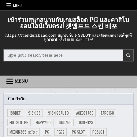
Skip
MENU
to
content
เข้าร่วมสนุกสนานกับเกมสล็อต PG และคาสิโน
ออนไลน์เว็บตรง! 겟앰프드 스킨 배포
https://mendersband.com สนุกไปกับ PGSLOT และสล็อตแตกง่ายได้ทุกที่
ทุกเวลา! 겟앰프드 스킨 다운
Search
for:
MENU
ป้ายกำกับ
188BET
918KISS
918KISSAUTO
ACEBET789
FARO168
FULLSLOTPG
HAPPY168
JINDA55
JOKER123
MEEKIN365 สมัคร
PG
PG77
PG SLOT
PGSLOT