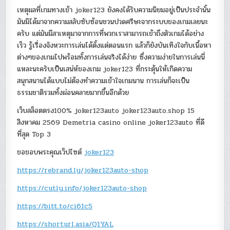
เหตุผลที่เกมทางเข้า joker123 ยังคงได้รับความนิยมอยู่เป็นประจำนั้น
มันมิได้มาจากความสลับซับซ้อนชวนปวดศรีษะจากระบบของเกมเลยนะ
ครับ แต่มันมีสาเหตุมาจากการที่พวกเราสามารถเข้าถึงตัวเกมได้อย่าง
เร็ว รู้เรื่องจังหวะการเล่นได้ตั้งแต่ตอนแรก แล้วก็ยังบันเทิงใจกับเนื้อหา
ต่างๆของเกมไปพร้อมทั้งการเล่นจริงได้ง่าย ซึ่งความง่ายในการเล่นนี่
แหละนะครับเป็นเสน่ห์ของเกม joker123 ที่กระตุ้นให้เกิดความ
สนุกสนานได้แบบไม่ต้องทำความเข้าใจเกมนาน การเล่นก็จะเป็น
ธรรมชาติรวมทั้งผ่อนคลายมากขึ้นอีกด้วย
เว็บสล็อตตรง100% joker123auto joker123auto.shop 15
สิงหาคม 2569 Demetria casino online joker123auto ที่ดี
ที่สุด Top 3
ขอขอบพระคุณเว็ปไซต์
joker123
https://rebrand.ly/joker123auto-shop
https://cutly.info/joker123auto-shop
https://bitt.to/ci61c5
https://shorturl.asia/Q1YAL