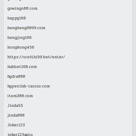
gowingo88.com
happy168
hengheng9899.com
hengjing168
hongkong456
https://sretthi99.bet/enter/
hubbet168.com
hydra888
hyperclub-casino.com
item388.com
Jinda55
jinda888
Joker123
joker123auto