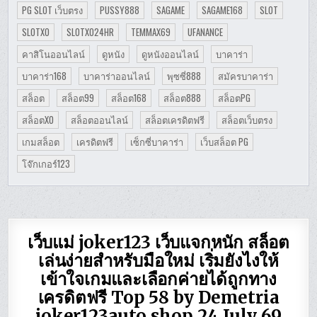
PG SLOT เว็บตรง
PUSSY888
SAGAME
SAGAME168
SLOT
SLOTXO
SLOTXO24HR
TEMMAX69
UFANANCE
คาสิโนออนไลน์
ดูหนัง
ดูหนังออนไลน์
บาคาร่า
บาคาร่า168
บาคาร่าออนไลน์
พุซซี่888
สมัครบาคาร่า
สล็อต
สล็อต99
สล็อต168
สล็อต888
สล็อตPG
สล็อตXO
สล็อตออนไลน์
สล็อตเครดิตฟรี
สล็อตเว็บตรง
เกมสล็อต
เครดิตฟรี
เซ็กซี่บาคาร่า
เว็บสล็อต PG
โจ๊กเกอร์123
เว็บแม่ joker123 เว็บแจกหนัก สล็อต
เล่นง่ายสำหรับมือใหม่ เริ่มยังไงให้
เข้าใจเกมและเลือกค่ายได้ถูกทาง
เครดิตฟรี Top 58 by Demetria
joker123auto.shop 24 July 69