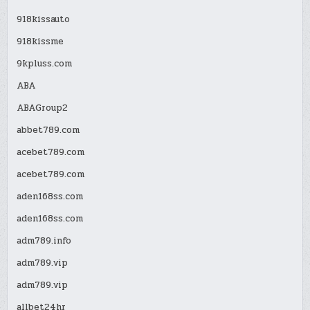
918kissauto
918kissme
9kpluss.com
ABA
ABAGroup2
abbet789.com
acebet789.com
acebet789.com
aden168ss.com
aden168ss.com
adm789.info
adm789.vip
adm789.vip
allbet24hr