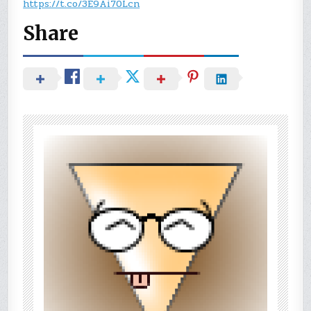
https://t.co/3E9Ai70Lcn
Share