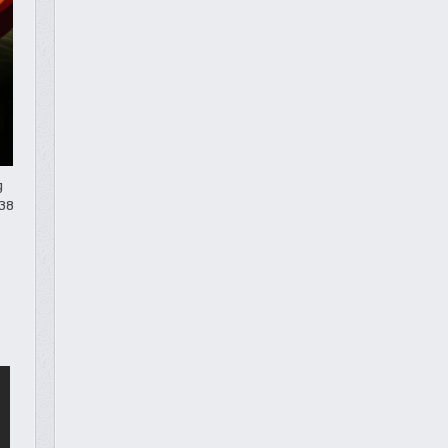
y
 38