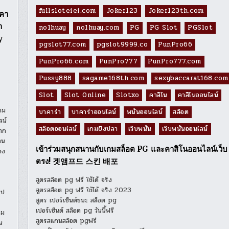
in
fullsloteiei.com
Joker123
Joker123th.com
าคา
า
no1huay
no1huay.com
PG
PG Slot
PGSlot
y
pgslot77.com
pgslot9999.co
PunPro66
PunPro66.com
PunPro777
PunPro777.com
Pussy888
sagame168th.com
sexybaccarat168.com
Slot
Slot Online
Slotxo
คาสิโน
คาสิโนออนไลน์
กม
บาคาร่า
บาคาร่าออนไลน์
พนันออนไลน์
สล็อต
ลน์
สล็อตออนไลน์
เกมยิงปลา
เว็บพนัน
เว็บพนันออนไลน์
มาก
าน
เข้าร่วมสนุกสนานกับเกมสล็อต PG และคาสิโนออนไลน์เว็บ
าง
ตรง! 겟앰프드 스킨 배포
สูตรสล็อต pg ฟรี ใช้ได้ จริง
สูตรสล็อต pg ฟรี ใช้ได้ จริง 2023
ูป
สูตร เปอร์เซ็นต์ชนะ สล็อต pg
เปอร์เซ็นต์ สล็อต pg วันนี้ฟรี
าม
สูตรสแกนสล็อต pgฟรี
น