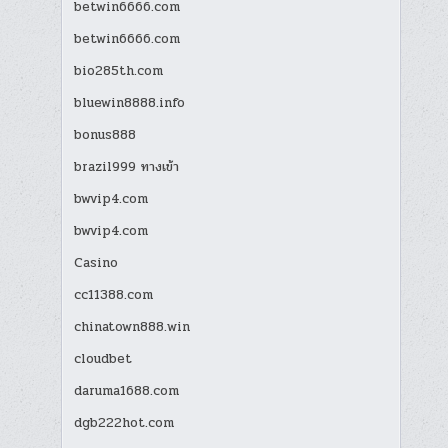
betwin6666.com
betwin6666.com
bio285th.com
bluewin8888.info
bonus888
brazil999 ทางเข้า
bwvip4.com
bwvip4.com
Casino
cc11388.com
chinatown888.win
cloudbet
daruma1688.com
dgb222hot.com