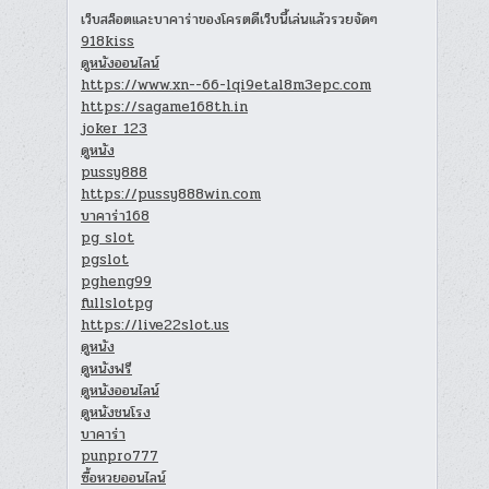
เว็บสล็อตและบาคาร่าของโครตดีเว็บนี้เล่นแล้วรวยจัดๆ
918kiss
ดูหนังออนไลน์
https://www.xn--66-lqi9etal8m3epc.com
https://sagame168th.in
joker 123
ดูหนัง
pussy888
https://pussy888win.com
บาคาร่า168
pg slot
pgslot
pgheng99
fullslotpg
https://live22slot.us
ดูหนัง
ดูหนังฟรี
ดูหนังออนไลน์
ดูหนังชนโรง
บาคาร่า
punpro777
ซื้อหวยออนไลน์