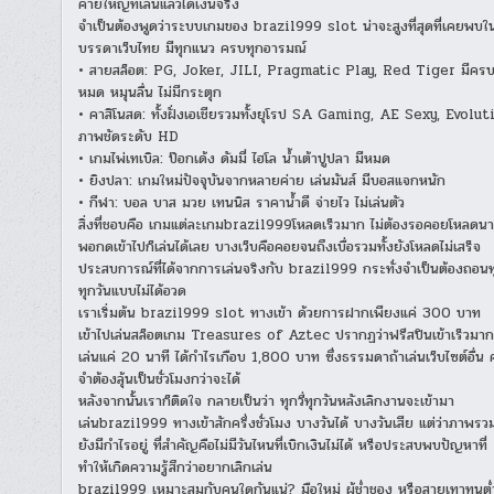
ค่ายใหญ่ที่เล่นแล้วได้เงินจริง
จำเป็นต้องพูดว่าระบบเกมของ brazil999 slot น่าจะสูงที่สุดที่เคยพบใ
บรรดาเว็บไทย มีทุกแนว ครบทุกอารมณ์
• สายสล็อต: PG, Joker, JILI, Pragmatic Play, Red Tiger มีคร
หมด หมุนลื่น ไม่มีกระตุก
• คาสิโนสด: ทั้งฝั่งเอเชียรวมทั้งยุโรป SA Gaming, AE Sexy, Evolut
ภาพชัดระดับ HD
• เกมไพ่เทเบิล: ป๊อกเด้ง ดัมมี่ ไฮโล น้ำเต้าปูปลา มีหมด
• ยิงปลา: เกมใหม่ปัจจุบันจากหลายค่าย เล่นมันส์ มีบอสแจกหนัก
• กีฬา: บอล บาส มวย เทนนิส ราคาน้ำดี จ่ายไว ไม่เล่นตัว
สิ่งที่ชอบคือ เกมแต่ละเกมbrazil999โหลดเร็วมาก ไม่ต้องรอคอยโหลดน
พอกดเข้าไปก็เล่นได้เลย บางเว็บคือคอยจนถึงเบื่อรวมทั้งยังโหลดไม่เสร็จ
ประสบการณ์ที่ได้จากการเล่นจริงกับ brazil999 กระทั่งจำเป็นต้องถอนทุ
ทุกวันแบบไม่ได้อวด
เราเริ่มต้น brazil999 slot ทางเข้า ด้วยการฝากเพียงแค่ 300 บาท
เข้าไปเล่นสล็อตเกม Treasures of Aztec ปรากฏว่าฟรีสปินเข้าเร็วมา
เล่นแค่ 20 นาที ได้กำไรเกือบ 1,800 บาท ซึ่งธรรมดาถ้าเล่นเว็บไซต์อื่น
จำต้องลุ้นเป็นชั่วโมงกว่าจะได้
หลังจากนั้นเราก็ติดใจ กลายเป็นว่า ทุกวี่ทุกวันหลังเลิกงานจะเข้ามา
เล่นbrazil999 ทางเข้าสักครึ่งชั่วโมง บางวันได้ บางวันเสีย แต่ว่าภาพรว
ยังมีกำไรอยู่ ที่สำคัญคือไม่มีวันไหนที่เบิกเงินไม่ได้ หรือประสบพบปัญหาที่
ทำให้เกิดความรู้สึกว่าอยากเลิกเล่น
brazil999 เหมาะสมกับคนใดกันแน่? มือใหม่ ผู้ช่ำชอง หรือสายเทาทุนต่