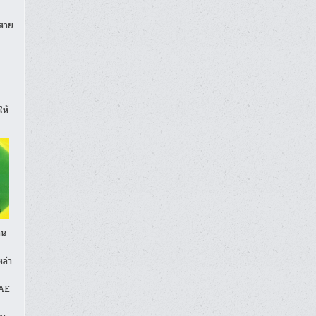
นสาย
ให้
ดน
หล่า
 AE