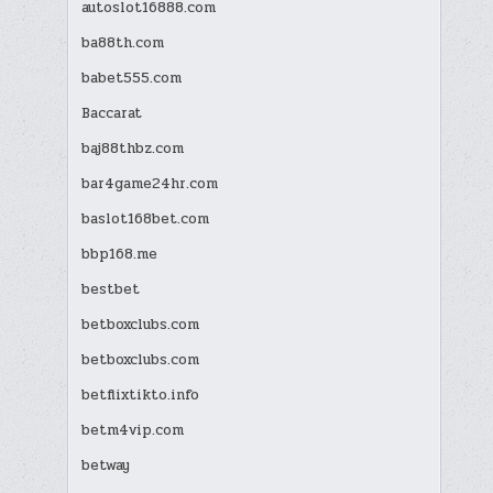
autoslot16888.com
ba88th.com
babet555.com
Baccarat
baj88thbz.com
bar4game24hr.com
baslot168bet.com
bbp168.me
bestbet
betboxclubs.com
betboxclubs.com
betflixtikto.info
betm4vip.com
betway