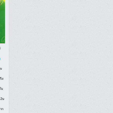
่
า
ใน
รือ
กัน
งิน
จาก