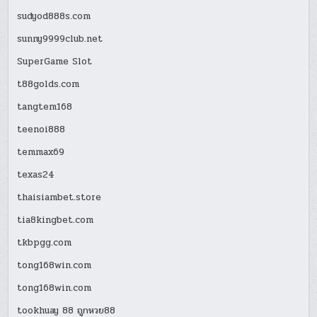
sudyod888s.com
sunny9999club.net
SuperGame Slot
t88golds.com
tangtem168
teenoi888
temmax69
texas24
thaisiambet.store
tia8kingbet.com
tkbpgg.com
tong168win.com
tong168win.com
tookhuay 88 ถูกหวย88