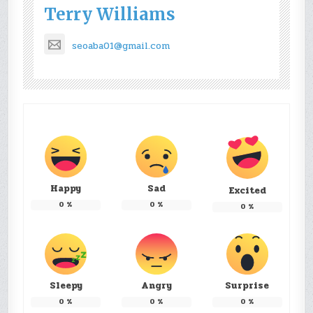
Terry Williams
seoaba01@gmail.com
Happy
Sad
Excited
0
%
0
%
0
%
Sleepy
Angry
Surprise
0
%
0
%
0
%