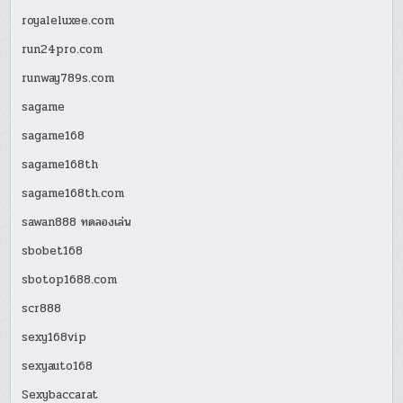
royaleluxee.com
run24pro.com
runway789s.com
sagame
sagame168
sagame168th
sagame168th.com
sawan888 ทดลองเล่น
sbobet168
sbotop1688.com
scr888
sexy168vip
sexyauto168
Sexybaccarat