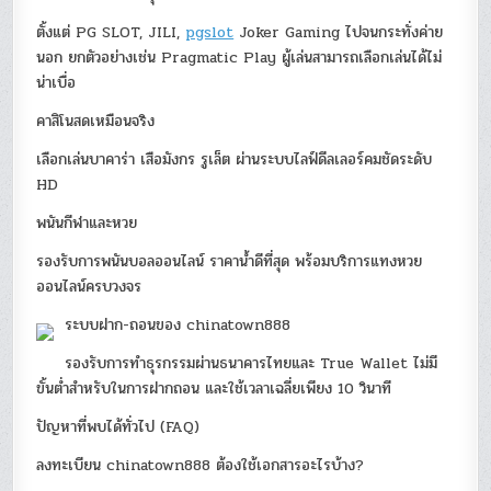
ตั้งแต่ PG SLOT, JILI,
pgslot
Joker Gaming ไปจนกระทั่งค่าย
นอก ยกตัวอย่างเช่น Pragmatic Play ผู้เล่นสามารถเลือกเล่นได้ไม่
น่าเบื่อ
คาสิโนสดเหมือนจริง
เลือกเล่นบาคาร่า เสือมังกร รูเล็ต ผ่านระบบไลฟ์ดีลเลอร์คมชัดระดับ
HD
พนันกีฬาและหวย
รองรับการพนันบอลออนไลน์ ราคาน้ำดีที่สุด พร้อมบริการแทงหวย
ออนไลน์ครบวงจร
ระบบฝาก-ถอนของ chinatown888
รองรับการทำธุรกรรมผ่านธนาคารไทยและ True Wallet ไม่มี
ขั้นต่ำสำหรับในการฝากถอน และใช้เวลาเฉลี่ยเพียง 10 วินาที
ปัญหาที่พบได้ทั่วไป (FAQ)
ลงทะเบียน chinatown888 ต้องใช้เอกสารอะไรบ้าง?