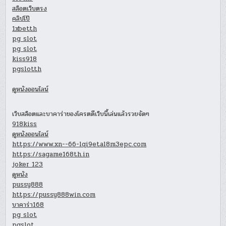
สล็อตเว็บตรง
คลิปโป๊
1xbetth
pg slot
pg slot
kiss918
pgslotth
ดูหนังออนไลน์
เว็บสล็อตและบาคาร่าของโครตดีเว็บนี้เล่นแล้วรวยจัดๆ
918kiss
ดูหนังออนไลน์
https://www.xn--66-lqi9etal8m3epc.com
https://sagame168th.in
joker 123
ดูหนัง
pussy888
https://pussy888win.com
บาคาร่า168
pg slot
pgslot