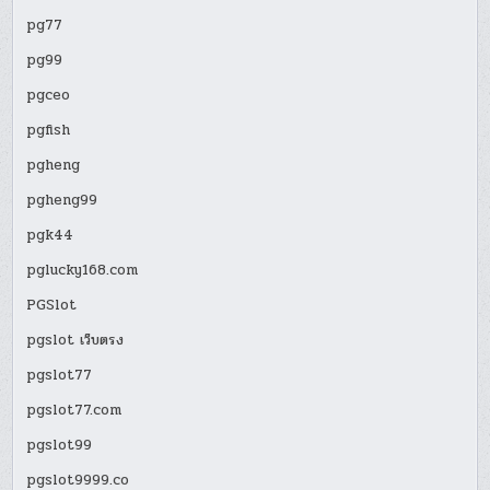
pg77
pg99
pgceo
pgfish
pgheng
pgheng99
pgk44
pglucky168.com
PGSlot
pgslot เว็บตรง
pgslot77
pgslot77.com
pgslot99
pgslot9999.co