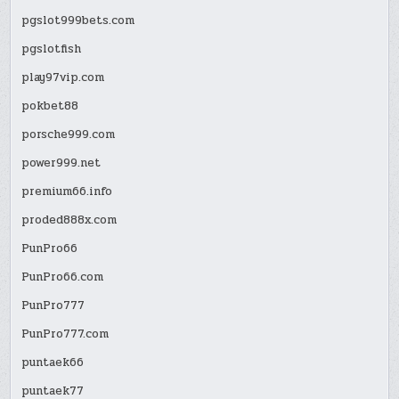
pgslot999bets.com
pgslotfish
play97vip.com
pokbet88
porsche999.com
power999.net
premium66.info
proded888x.com
PunPro66
PunPro66.com
PunPro777
PunPro777.com
puntaek66
puntaek77