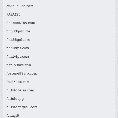
eu369clubs.com
FAFA123
finfinbet789.com
finn88gold.me
finn88gold.me
finnivips.com
finnivips.com
fizz169bet.com
fortune99vip.com
fox689ok.com
fullsloteiei.com
fullslotpg
fullslotpg168.com
funny18