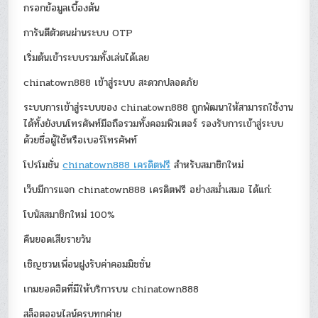
กรอกข้อมูลเบื้องต้น
การันตีตัวตนผ่านระบบ OTP
เริ่มต้นเข้าระบบรวมทั้งเล่นได้เลย
chinatown888 เข้าสู่ระบบ สะดวกปลอดภัย
ระบบการเข้าสู่ระบบของ chinatown888 ถูกพัฒนาให้สามารถใช้งาน
ได้ทั้งยังบนโทรศัพท์มือถือรวมทั้งคอมพิวเตอร์ รองรับการเข้าสู่ระบบ
ด้วยชื่อผู้ใช้หรือเบอร์โทรศัพท์
โปรโมชั่น
chinatown888 เครดิตฟรี
สำหรับสมาชิกใหม่
เว็บมีการแจก chinatown888 เครดิตฟรี อย่างสม่ำเสมอ ได้แก่:
โบนัสสมาชิกใหม่ 100%
คืนยอดเสียรายวัน
เชิญชวนเพื่อนฝูงรับค่าคอมมิชชั่น
เกมยอดฮิตที่มีให้บริการบน chinatown888
สล็อตออนไลน์ครบทุกค่าย