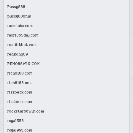
Pussy888
pussy888fun
ramclubx.com
rasri365day.com
realflikbet.com
redkong89
RENO88WIN.COM
rich8188.com
rich8188.net
rizzbetx.com
rizzbetx.com
rockstar66win.com
royal558
royal99y.com