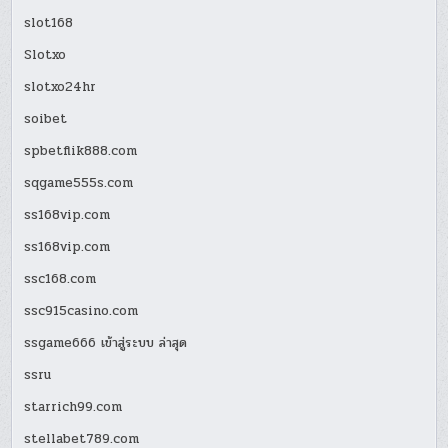
slot168
Slotxo
slotxo24hr
soibet
spbetflik888.com
sqgame555s.com
ss168vip.com
ss168vip.com
ssc168.com
ssc915casino.com
ssgame666 เข้าสู่ระบบ ล่าสุด
ssru
starrich99.com
stellabet789.com