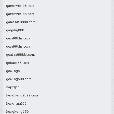
gachawin168.com
gachawin168.com
gamehit8888.com
gaojing888
gem99ths.com
gem99ths.com
goatza888fin.com
gobaza88.com
gowingo
gowingo88.com
happy168
hengheng9899.com
hengjing168
hongkong456