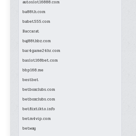
autoslot16888.com
ba88th.com
babet555.com
Baccarat
baj88thbz.com
bar4game24hr.com
baslot168bet.com
bbp168.me
bestbet
betboxclubs.com
betboxclubs.com
betflixtikto.info
betm4vip.com
betway