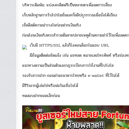
บริหารเดิมพัน: แบ่งเครดิตฟรีเป็นหลายตาเพื่อลดการเสี่ยง
เก็บหลักฐานการรับโปรโมชั่นและก็สลิปธุรกรรมเผื่อข้อโต้เถียง
เช็คลิสต์ความน่าวางใจก่อนฝากเงินจริง
ก่อนโอนเงินจริงควรสำรวจต้นสายปลายเหตุด้านความน่าไว้ใจเพื่อลดควา
เว็บมี HTTPS/SSL แล้วก็ไอคอนล็อกในแถบ URL
มีข้อมูลติดต่อชัดแจ้ง เช่น แชทสด หมายเลขโทรศัพท์ หรือช่อง
แนวทางความเป็นส่วนตัวและกฎระเบียบการใช้งานที่โปร่งใส
รองรับการฝาก-ถอนผ่านธนาคารไทยหรือ e-wallet ที่ไว้ใจได้
มีรีวิวจากผู้เล่นใช่หรือฟอรัมเชื่อใจได้
ทดสอบฝากยอดเล็กก่อน