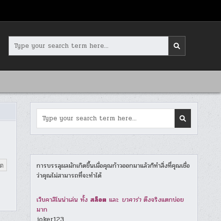
Search
for:
Search
for:
อต
การบรรลุผลมักเกิดขึ้นเมื่อคุณก้าวออกมาแล้วก็ทำสิ่งที่คุณเชื่อ
ว่าคุณไม่สามารถที่จะทำได้
เว็บคาสิโนน่าเล่น ทั้ง
สล็อต
และ
บาคาร่า
ตึงจริงแตกบ่อย
มาก
joker123