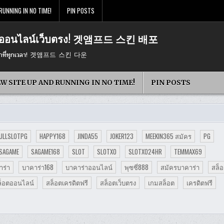
RUNNING IN NO TIME!
PIN POSTS
สิโนออนไลน์เว็บตรง! 겟앰프드 스킨 배포
้ทุกที่ทุกเวลา! 겟앰프드 스킨 다운
W SITE UP AND RUNNING IN NO TIME!
PIN POSTS
ULLSLOTPG
HAPPY168
JINDA55
JOKER123
MEEKIN365 สมัคร
PG
SAGAME
SAGAME168
SLOT
SLOTXO
SLOTXO24HR
TEMMAX69
าร่า
บาคาร่า168
บาคาร่าออนไลน์
พุซซี่888
สมัครบาคาร่า
สล็
ล็อตออนไลน์
สล็อตเครดิตฟรี
สล็อตเว็บตรง
เกมสล็อต
เครดิตฟรี