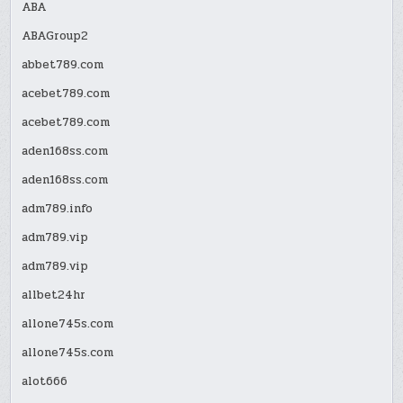
ABA
ABAGroup2
abbet789.com
acebet789.com
acebet789.com
aden168ss.com
aden168ss.com
adm789.info
adm789.vip
adm789.vip
allbet24hr
allone745s.com
allone745s.com
alot666