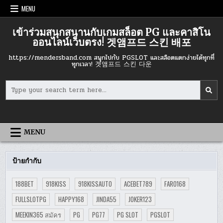
Skip
MENU
to
content
เข้าร่วมสนุกสนานกับเกมสล็อต PG และคาสิโน
ออนไลน์เว็บตรง! 겟앰프드 스킨 배포
https://mendersband.com สนุกไปกับ PGSLOT และสล็อตแตกง่ายได้ทุกที่
ทุกเวลา! 겟앰프드 스킨 다운
Search
for:
MENU
ป้ายกำกับ
188BET
918KISS
918KISSAUTO
ACEBET789
FARO168
FULLSLOTPG
HAPPY168
JINDA55
JOKER123
MEEKIN365 สมัคร
PG
PG77
PG SLOT
PGSLOT