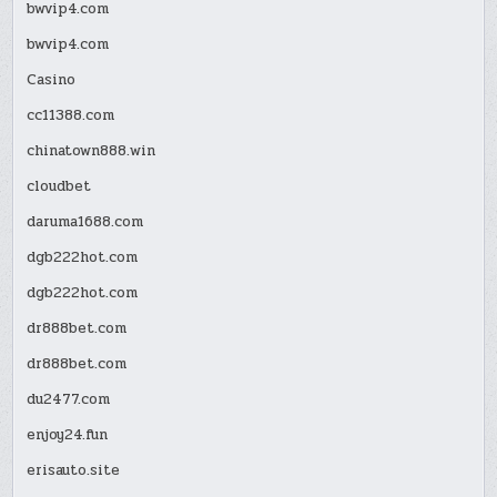
bwvip4.com
bwvip4.com
Casino
cc11388.com
chinatown888.win
cloudbet
daruma1688.com
dgb222hot.com
dgb222hot.com
dr888bet.com
dr888bet.com
du2477.com
enjoy24.fun
erisauto.site