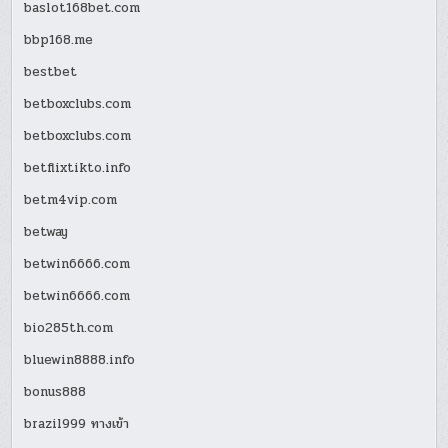
baslot168bet.com
bbp168.me
bestbet
betboxclubs.com
betboxclubs.com
betflixtikto.info
betm4vip.com
betway
betwin6666.com
betwin6666.com
bio285th.com
bluewin8888.info
bonus888
brazil999 ทางเข้า