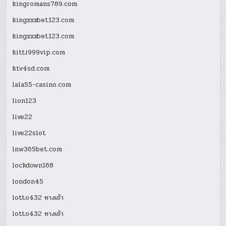
kingromans789.com
kingxxxbet123.com
kingxxxbet123.com
kitti999vip.com
ktv4sd.com
lala55-casino.com
lion123
live22
live22slot
lnw365bet.com
lockdown168
london45
lotto432 ทางเข้า
lotto432 ทางเข้า