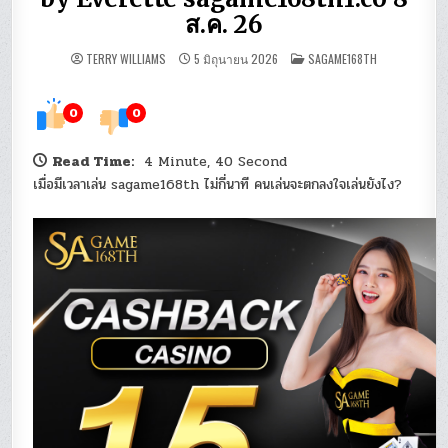
ส.ค. 26
POSTED
TERRY WILLIAMS
5 มิถุนายน 2026
SAGAME168TH
IN
0
0
Read Time:
4 Minute, 40 Second
เมื่อมีเวลาเล่น sagame168th ไม่กี่นาที คนเล่นจะตกลงใจเล่นยังไง?