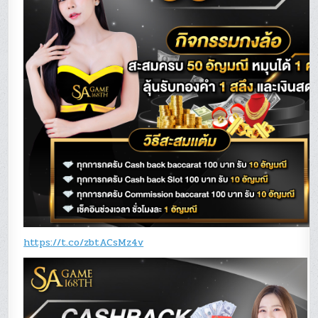
https://t.co/zbtACsMz4v