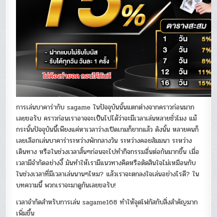
การเล่นบาคาร่ากับ sagame ในปัจจุบันนั้นแตกต่างจากคราวก่อนมาก
เลยขอรับ คราวก่อนเราอาจจะเป็นไปได้ว่าจะมีเวลาเล่นหลายชั่วโมง แม้
กระนั้นปัจจุบันนี้เพียงแค่หาเวลาว่างเปิดเกมก็ยากแล้ว ดังนั้น หลายคนก็
เลยเลือกเล่นบาคาร่าระหว่างพักกลางวัน ระหว่างคอยสัมมนา ระหว่าง
เดินทาง หรือในช่วงเวลาสั้นๆก่อนจะไปทำกิจกรรมอื่นต่อกันมากขึ้น เมื่อ
เวลามีจำกัดอย่างงี้ มันทำให้เรามีแนวทางคิดหรือตัดสินใจไม่เหมือนกับ
ในช่วงเวลาที่มีเวลาเล่นนานๆไหม? แล้วเราจะตกลงใจเล่นอย่างไรดี? ใน
บทความนี้ พวกเราจะมาดูกันเลยขอรับ!
เวลาจำกัดสำหรับการเล่น sagame168 ทำให้จุดโฟกัสกับสิ่งสำคัญมาก
เพิ่มขึ้น