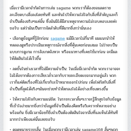
เมื่อเรามีเวลาจำกัดในการเล่น sagame พวกเราก็ต้องยอมลดราย
ละเอียดบางสิ่งลงโดยทันที และหันไปให้ความใส่ใจกับสิ่งที่สำคัญและก็
จำเป็นต้องจริงๆแค่นั้น ซึ่งมันมิได้มีสาเหตุจากความไม่รอบคอบเลยค่ะ
ขอรับ แต่ว่ามันเป็นการจัดลำดับที่ดีมากยิ่งกว่านั่นเอง
• เลือกดูข้อมูลที่รู้จักก่อน:
sagame
แม้มีเวลาไม่กี่นาที ผมแนะนำให้
ทดลองดูหรือประเมินเหตุการณ์จากสิ่งที่คุ้นเคยก่อนเสมอ ไม่ว่าจะเป็น
แบบการดูเกม การสังเกตจังหวะ หรือแนวทางที่เคยใช้มาก่อน จะมีผล
ให้ตัดสินใจได้เร็วขึ้น
• ลดขั้นในช่วงเวลาที่ไม่มีความจำเป็น: ในเมื่อมีเวลาจำกัด พวกเราอาจจะ
ไม่ได้อยากต้องการเสียเวล่ำเวลากับรายละเอียดเยอะมากอยู่แล้ว พวก
เราก็แค่ตัดเรื่องที่ไม่เกี่ยวกับเป้าหมายออกไปก่อน เพื่อโฟกัสกับสิ่งที่
จำเป็นที่สุดได้จริงๆมันจะช่วยทำให้ตกลงใจได้อย่างเที่ยงตรงขึ้น
• ให้ความใส่ใจกับความแน่ชัด: ในระยะเวลาสั้นๆเราจะรู้สึกสุขใจกับข้อมูล
ที่เข้าใจง่ายมากยิ่งกว่าข้อมูลที่จำเป็นต้องคิดหรือวิเคราะห์หลายอย่าง
พร้อมกัน ยิ่งมีเวลาน้อยก็ยิ่งจำเป็นต้องตัดสินใจจากสิ่งที่แลเห็นได้ทันที
มากกว่าเพียงแค่นั้นเลยขอรับ
• ดูจุดหมายระยะสั้น: ในเมื่อพวกเรามีเวลาเล่น sagame168 สั้นๆพวก