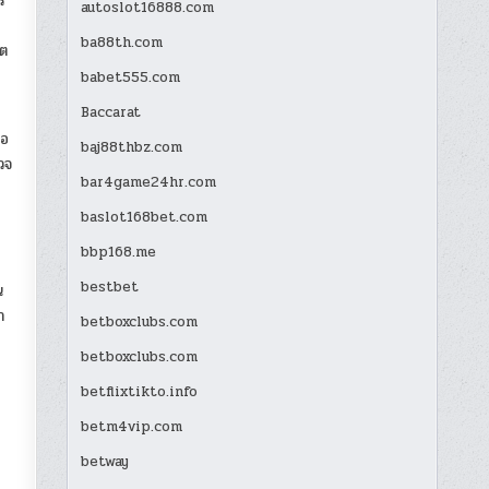
ร
autoslot16888.com
ba88th.com
อต
babet555.com
Baccarat
ือ
baj88thbz.com
วจ
bar4game24hr.com
baslot168bet.com
bbp168.me
bestbet
น
า
betboxclubs.com
betboxclubs.com
betflixtikto.info
betm4vip.com
betway