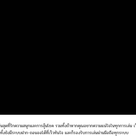
สุดที่รักความสนุกและการลุ้นโชค รวมทั้งถ้าหากคุณอยากความแน่ใจในทุกการเล่น เ
ง ทั้งยังมีระบบฝาก-ถอนออโต้ที่เร็วทันใจ และก็รองรับการเล่นผ่านมือถือทุกระบบ