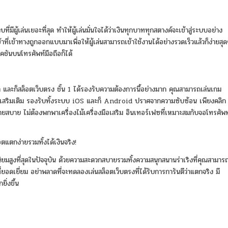
่มีผู้เล่นเยอะที่สุด ทำให้ผู้เล่นมั่นใจได้ว่าเงินทุกบาททุกสตางค์จะเข้าสู่ระบบอย่าง
าที่เข้าทางถูกออกแบบมาเพื่อให้ผู้เล่นสามารถเข้าใช้งานได้อย่างรวดเร็วแล้วก็ง่ายสุ
คชันบนโทรศัพท์มือถือก็ได้
รา และก็สล็อตเว็บตรง ชั้น 1 ได้รองรับความต้องการนี้อย่างมาก คุณสามารถเล่นเกม
์เสริมเติม รองรับทั้งระบบ iOS และก็ Android ปราศจากความซับซ้อน เพียงคลิก
สบายสบาย ไม่ต้องพกพาเครื่องไม้เครื่องมือเสริม อินเทอร์เฟซที่เหมาะสมกับจอโทรศัพท
อตแตกง่ายรวมทั้งได้เงินจริง!
ิยมสูงที่สุดในปัจจุบัน ด้วยความสะดวกสบายรวมทั้งความสนุกสนานร่าเริงที่คุณสามาร
่ยอดเยี่ยม อย่าพลาดที่จะทดลองเล่นสล็อตเว็บตรงที่ได้รับการการันตีว่าแตกจริง มี
ิ่งขึ้น