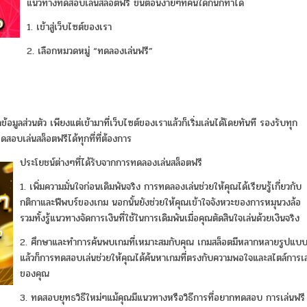
แนวทางทดสอบเล่นสล็อตฟรี ขั้นตอนง่ายๆที่คนใดกันก็ทำได้
1. เข้าสู่เว็บไซต์ของเรา
2. เลือกหมวดหมู่ “ทดลองเล่นฟรี”
มูลส่วนตัว เพียงแต่เข้ามาที่เว็บไซต์ของเราแล้วก็เริ่มเล่นได้โดยทันที รองรับทุก
ดสอบเล่นสล็อตฟรีได้ทุกที่ที่ต้องการ
ประโยชน์ต่างๆที่ได้รับจากการทดลองเล่นสล็อตฟรี
1. เพิ่มความมั่นใจก่อนเดิมพันจริง การทดลองเล่นช่วยให้คุณได้เรียนรู้เกี่ยวกับ
กติกาและฟีพบร์ของเกม นอกนั้นยังช่วยให้คุณเข้าใจจังหวะของการหมุนวงล้อ
รวมทั้งรู้แนวทางจัดการเงินที่ใช้ในการเดิมพันเมื่อคุณตัดสินใจเล่นด้วยเงินจริง
2. ศึกษาและทำการค้นพบเกมที่เหมาะสมกับคุณ เกมสล็อตมีหลากหลายรูปแบ
แล้วก็การทดสอบเล่นช่วยให้คุณได้ค้นหาเกมที่ตรงกับความพอใจและสไตล์การเล
ของคุณ
3. ทดสอบยุทธวิธีใหม่ๆแม้คุณมีแนวทางหรือวิธีการที่อยากทดสอบ การเล่นฟรี