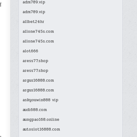
adm789.vip
่
adm789.vip
allbet24hr
allone745s.com
allone745s.com
alot666
aress77.shop
aress77.shop
argus16888.com
argus16888.com
askyouwin888 vip
audi688.com
aungpao168.online
autoslot16888.com