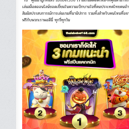
“ใช่” คุณมาถูกที่แล้ว sbobet168 เรามีเกมสล็อตใหม่ๆที่คุณสามารถ
เล่นสล็อตออนไลน์ยอดเยี่ยมในความเบิกบานใจที่คนประเทศไทยคนจำน
สัมผัสประสบการณ์การเล่นเกมที่นานัปการ รวมทั้งสำหรับคนไหนที่อ
ฟรีกับพวกเราพอดีนี่ ทุกวี่ทุกวัน