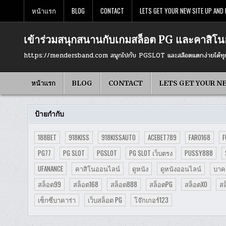
Skip
หน้าแรก
BLOG
CONTACT
LETS GET YOUR NEW SITE UP AND 
to
content
เข้าร่วมสนุกสนานกับเกมสล็อต PG และคา
https://mendersband.com สนุกไปกับ PGSLOT และสล็อตแตกง่ายได
หน้าแรก
BLOG
CONTACT
LETS GET YOUR NE
ป้ายกำกับ
188BET
918KISS
918KISSAUTO
ACEBET789
FARO168
F
PG77
PG SLOT
PGSLOT
PG SLOT เว็บตรง
PUSSY888
UFANANCE
คาสิโนออนไลน์
ดูหนัง
ดูหนังออนไลน์
บาค
สล็อต99
สล็อต168
สล็อต888
สล็อตPG
สล็อตXO
ส
เซ็กซี่บาคาร่า
เว็บสล็อต PG
โจ๊กเกอร์123