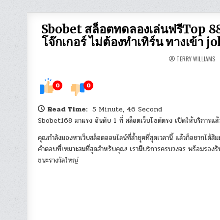
Sbobet สล็อตทดลองเล่นฟรีTop 8
โจ๊กเกอร์ ไม่ต้องทำเทิร์น ทางเข้า
TERRY WILLIAMS
0
0
Read Time:
5 Minute, 46 Second
Sbobet168 มาแรง อันดับ 1 ที่ สล็อตเว็บไซต์ตรง เปิดให้บริการแล้ววั
คุณกำลังมองหาเว็บสล็อตออนไลน์ที่ล้ำยุคที่สุดเวลานี้ แล้วก็อยากได
คำตอบที่เหมาะสมที่สุดสำหรับคุณ! เรามีบริการครบวงจร พร้อมรองร
ชนะรางวัลใหญ่