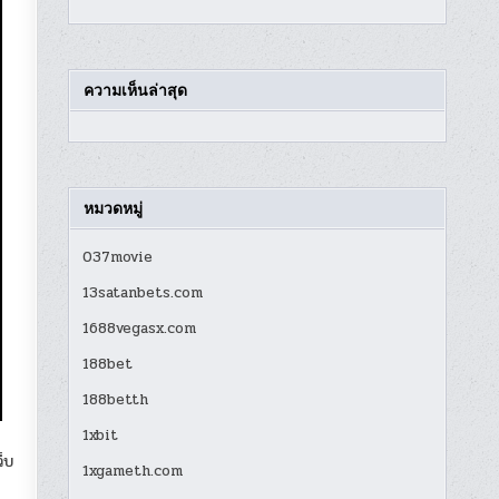
ความเห็นล่าสุด
หมวดหมู่
037movie
13satanbets.com
1688vegasx.com
188bet
188betth
1xbit
ว็บ
1xgameth.com