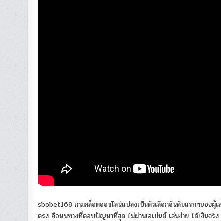
sbobet168 เกมสล็อตออนไลน์แปลงเป็นตัวเลือกอันดับแรกๆของผู้เล่น
ตรง คือหนทางที่ตอบปัญหาที่สุด ไม่ผ่านเอเย่นต์ เล่นง่าย ได้เงินจริ