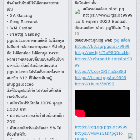
มือใหม่เท่านั้น
ข้างในเว็บไซต์มีให้เลือกหลายราย
สมัครเล่นสล็อต slot pg
เช่น
https://www.Pgslot9999
• SA Gaming
.co 6 พฤษภา 2023 Hannah
• Sexy Baccarat
คัดเกมเด็ดๆ slot pgวิธีเล่น Top
• WM Casino
10
• Pretty Gaming
ขอขอบพระคุณby web
pg สล็อต
pgslotceoภาพคมชัดดี ไม่มีสะดุด
https://bit.ly/pgslot-9999
ไม่ดีเลย์ กล้องหลายมุมมอง ที่สำคัญ
http://ow.ly/JTeR50OnzMq
คือ ไม่ล็อกห้อง ไม่ล็อกยูส เพราะ
https://rebrand.ly/pgslot99
พวกเราทดลองเปลี่ยนแปลงห้องไปๆ
99
มาๆแล้ว ยังเข้าโบนัสเหมือนเดิม
https://t.co/ORlTm5xBKd
pgslotceo โปรโมชั่นรวมทั้งระบบ
https://is.gd/pgslot9999
สมาชิก VIP ที่ไม่เอาเทียบผู้
http://rlu.ru/3bO9Q
เล่นpgslotceo
สิ่งที่ไม่พูดไม่ได้คือ โปรโมชั่นที่ไม่ได้
เวอร์เกินจริง
• สมัครใหม่รับโบนัส 100% สูงสุด
1,000 บาท
• ฝากบิลแรกของวันรับโบนัสเพิ่มอีก
20%
https://gg.gg/pgslot9999
• คืนยอดเสียวันแล้ววันเล่า 5% ไม่
https://wow.in.th/pgslo
ต้องทำเทิร์น
t9999