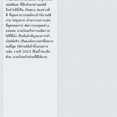
เล่นได้เลย ที่นี่กล้วยๆผ่านออโต้
จึงทำให้นี่เป็น เว็บตรง ช่องทางที่
ดี ที่คุณสามารถสมัครเข้าใช้งานได้
ง่าย ไม่ยุ่งยาก ผ่านระบบการเล่น
ที่สุดยอดง่าย ต่อการลงทุนอย่าง
แน่นอน มาพร้อมกับการผลิตราย
ได้ที่ดีจัง เป็นข้อสำคัญของการทำ
เงินได้จริง เป็นองค์ประกอบที่เหมาะ
สมที่สุด ให้ท่านได้เข้าถึงเกมการ
พนัน รายปี 2023 ที่ไม่ซ้ำใครอีก
ด้วย มาพร้อมกับส่วนที่ดีได้มาก