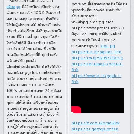
สำหรับการคว้าเงิน รางวัลจาก
pg slot ที่เดียวจบเลยครับ ได้ครบ
สล็อตpg
ที่ดีอีกเพียบ เป็นเว็บจริง
ทุกๆอย่างที่อยากแน่ๆ มาเล่นกัน
เว็บตรง ของจริง 100% ที่เพราะว่า
จำนวนมากครับ!
มอบความสนุก ละลานตา ตื่นหัวใจ
ทางเข้าpg slot pg slot
ให้กับผู้เล่นทุกคนได้ เข้ามาเลือกเล่น
https://www.pgslot.fish 30
กันอย่างเต็มเปี่ยม ดังที่ คุณอยากใน
มิถุนา 23 Ruby คาสิโนออนไลน์
ระบบ ที่มีความล้ำยุคลงทุน บันเทิง
pg slotเว็บไหนดี Top 43
ใจทำเงินได้ดี มีสาระกับการผลิต
ขอขอบพระคุณby
slot pg
สรรค์รายได้ โอกาสใหม่ ที่จะเป็น
https://bit.ly/pgslot-fish
ทางเลือกใหม่พิเศษที่ดี ทุกค่ายดัง
https://ow.ly/9x9950OSrgj
พร้อมให้กับคุณแล้ว
https://rebrand.ly/pgslot-
เล่นได้อย่างไม่ยากเย็น ทำเงินได้จริง
fish
ไม่มีคดโกง pgslot ถอนได้ในทันที
https://wow.in.th/pgslot-
ทันใด ด้วยระบบที่น่าประทับใจ ตาม
fish
สิ่งที่มีความต้องการ ของเว็บแท้
100% เข้าเล่นได้ ตลอด 24 ชั่วโมง
ด้วย ระบบที่มีบริการเยี่ยม พร้อมให้
ทุกท่านได้เข้าถึง เตรียมพร้อมเดิน
ทางอย่างใหญ่โต อย่างใหญ่โต ทั้ง
ยังยังมี ภาพ แสงสว่าง สี เสียง ที่
จัดเต็มยอดเยี่ยมงานสร้าง อย่าง
https://t.co/uaKoqh5Khv
มากผู้ให้บริการสุดมันส์ สะดวกกับ
https://is.gd/pgslotfish
การลงทุนเดิมพันได้ไว จ่ายหนัก จ่าย