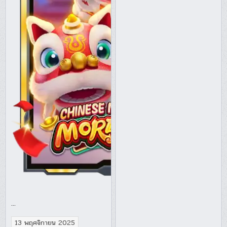
…
13 พฤศจิกายน 2025