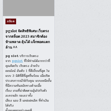
Posted
สล็อต
in
pgslot จัดสิทธิพิเศษ เว็บตรง
จากสล็อต 2023 สมาชิกต้อง
ห้ามพลาด ลุ้นได้ แจ็กพอตแตก
ล้าน ^^
pg slot
บริการเว็บตรง
จาก
pgslot
ที่ให้ท่านได้มากกว่าที่
คุณคิดกับ เว็บตรง สำหรับ
ออนไลน์ อันดับ 1 ที่ดีเยี่ยมที่สุด ใน
แบบ 3 มิติที่ดีที่สุดที่พร้อม เมื่อเปิด
ประสบการณ์ให้กับคุณ แบบเหนือชั้น
ที่มีความทันสมัยทางด้านเนื้อ
เรื่อง เกมที่น่าติดตามลุ้นไปกับตัว
ละครหลัก ของเราทั้ง
เสียง แสง สี เอฟเฟคเลิศ ที่ทำเงิน
ได้จริง
ทั้งหมดทุกอย่างพอดี