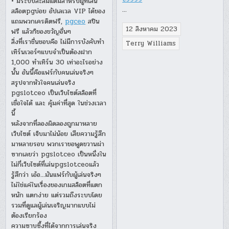
• มีระบบสะสมแต้มสำหรับผู้ที่เล่น
…
สล็อตpgบ่อย อัปเลเวล VIP ได้ของ
แถมพวกเครดิตฟรี,
pgceo
สปิน
12 สิงหาคม 2023
ฟรี แล้วก็ของขวัญอื่นๆ
สิ่งที่เราชื่นชอบคือ ไม่มีการบังคับทำ
Terry Williams
เทิร์นเวอร์ๆแบบจำเป็นต้องฝาก
1,000 ทำเทิร์น 30 เท่าอะไรอย่าง
นั้น อันนี้คือแฟร์กับคนเล่นจริงๆ
สรุปจากหัวใจคนเล่นจริง
pgslotceo เป็นเว็บไซต์สล็อตที่
เชื่อใจได้ และ คุ้มค่าที่สุด ในช่วงเวลา
นี้
หลังจากที่ลองผิดลองถูกมาหลาย
เว็บไซต์ เจ็บมาไม่น้อย เสียความรู้สึก
มาหลายรอบ พวกเราขอพูดขวานผ่า
ซากเลยว่า pgslotceo เป็นหนึ่งใน
ไม่กี่เว็บไซต์ที่เล่นpgslotceoแล้ว
รู้สึกว่า เอ้อ…มันแฟร์กับผู้เล่นจริงๆ
ไม่ใช่แค่ในเรื่องของเกมสล็อตที่แตก
หนัก แตกง่าย แต่รวมถึงระบบโดย
รวมที่ดูแลผู้เล่นเจริญมากแบบไม่
ต้องเรียกร้อง
ความซาบซึ้งที่ได้จากการเล่นจริง