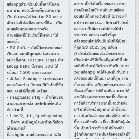
สบาย ทั้งยังในเรื่องของการฝาก
สล็อตpgล้วนๆไม่เน้นย้ำคาสิโนสด
ถอนโอนเงินเข้ามาเล่นเกมสล็อต
มากมาย ต่อไปนี้พอเพียงเข้ามาใน
ออนไลน์กับทางเว็บไซต์ ไม่ว่าจะทำ
เว็บ ก็คาดหวังไว้แค่ค่าย PG อย่าง
อะไรการในช่วงเวลาใดทางเว็บไซต์
เดียว แต่ไม่เหมือนอย่างที่คิด… เป็น
ของเรา ก็ให้โอกาสให้ท่านได้ทำ
เกมสล็อตpgเยอะมากจริง
รายการ อย่างรวดเร็วที่สุด
ค่ายสล็อตที่มีในเว็บนี้ที่พวกเราได้
สล็อตออนไลน์เว็บเดิมพันที่ดีเยี่ยม
ลองแล้ว
ที่สุดในปี 2023 pg สล็อต
• PG Soft – อันนี้คือพระเอกของ
เว็บไซต์สล็อตออนไลน์ของพวกเรา
เว็บเลย แตกดีทุกตอน โดยเฉพาะ
เป็นเว็บไซต์ที่ดีเยี่ยมที่สุดในปีนี้ นัก
อย่างยิ่งเกม Fortune Tiger กับ
พนันที่เข้ามาใช้บริการกับเว็บ slot
Lucky Neko นี่เราลง 300 ได้
pg สล็อตpg จะได้ลงพนันกับเกม
กลับมา 1,500 แบบงงงวยๆ
สล็อตออนไลน์ที่เหมาะสมที่สุด รวม
• Joker Gaming – พวกเกมแนว
ถึงระบบที่ทางเว็บไซต์ของพวกเราได้
คลาสสิคอย่าง Roma ก็ยังเป็นที่ชื่น
จัดแจงขึ้นมา ให้นักพนันสามารถใช้
ชอบ เล่นได้เรื่อยไม่เครียด
งานได้สะดวกสบายเยอะขึ้นเรื่อยๆ
• Pragmatic Play – ถ้าเกิดชอบ
การันตีว่าบริการพวกนั้นจะช่วยส่ง
สายเกมภาพอลัง เอฟเฟกต์จัดเต็ม
เสริมให้นักพนันทุกคน เข้าถึงเกม
ต้องค่ายนี้
การเดิมพันสล็อตออนไลน์ได้ง่ายยิ่ง
• Live22, Jili, Spadegaming
ขึ้น รวมถึงบริการที่เรามีให้กับผู้เล่น
– มีครบ คนใดถูกใจแนวไหนก็เลือก
นั้น เป็นบริการที่ช่วยให้นักพนัน
ได้ตามสไตล์
รู้จักกับเกมการพนันสล็อตออนไลน์ที่
ที่สำคัญคือ เกมอัปเดตตลอด ไม่ใช่