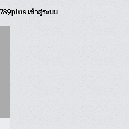
789plus เข้าสู่ระบบ