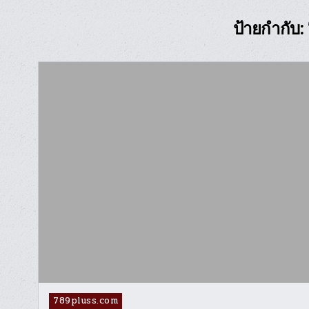
ป้ายกำกับ:
Posted
789pluss.com