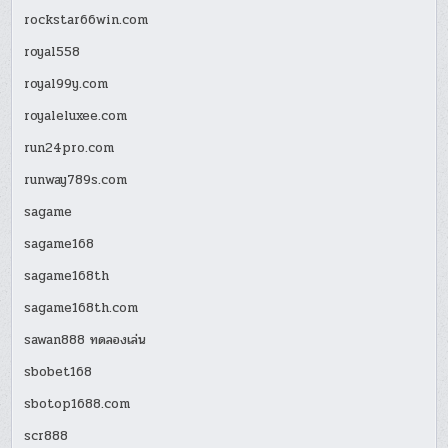
rockstar66win.com
royal558
royal99y.com
royaleluxee.com
run24pro.com
runway789s.com
sagame
sagame168
sagame168th
sagame168th.com
sawan888 ทดลองเล่น
sbobet168
sbotop1688.com
scr888