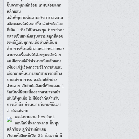
ปั้นจากทุนหลักร้อย เกมปล่อยแตก
หลักแสน
สมัยที่ทุกคนหันมาพอใจการเล่นเกม
สล็อตออนไลน์เยอะขึ้น เว็บไซต์สล็อต
ที่เปิด 1 วัน ไม่มีทางหยุด bestbet
กลายเป็นแหล่งสรุปความสนุกที่ตอบ
โจทย์ผู้เล่นทุกคนได้อย่างดีเยี่ยม
ด้วยการที่เกมมีความหลากหลายและ
สามารถเริ่มเล่นได้ด้วยทุนหลักร้อย
แต่มีโอกาสได้กำไรมากถึงหลักแสน
เพียงแค่รู้เรื่องกรรมวิธีการเล่นและ
เลือกเกมที่เหมาะสมก็สามารถสร้าง
รายได้จากการเล่นสล็อตได้อย่าง
ง่ายดาย เว็บไซต์สล็อตที่เปิดตลอด 1
วันเป็นที่นิยมเนื่องจากสามารถเข้า
เล่นได้ทุกเมื่อ ไม่มีข้อจำกัดสำหรับ
การเข้าถึง ซึ่งเหมาะกับคนที่มีเวลา
ว่างไม่แน่นอน
แหล่งรวมเกม bestbet
ออนไลน์ที่หลากหลาย ปั้นทุน
หลักร้อย สู่กำไรหลักแสน
เว็บไซต์สล็อตที่เปิด 24 ชั่วโมงมักมี