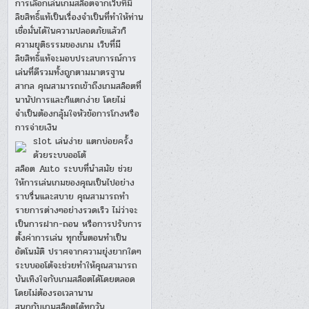
การเลือกเล่นเกมสล็อตจากเว็บที่มี
ลิขสิทธิ์แท้เป็นเรื่องจำเป็นที่ทำให้ท่าน
เชื่อมั่นได้ในความปลอดภัยแล้วก็
ความยุติธรรมของเกม เว็บที่มี
ลิขสิทธิ์แท้จะมอบประสบการณ์การ
เล่นที่ดีรวมทั้งถูกตามมาตรฐาน
สากล คุณสามารถเข้าถึงเกมสล็อตที่
นานัปการและก็แตกง่าย โดยไม่
จำเป็นต้องกลุ้มใจหัวข้อการโกงหรือ
การจ่ายเงิน
slot เล่นง่าย แตกบ่อยครั้ง
ด้วยระบบออโต้
สล็อต Auto ระบบที่นำสมัย ช่วย
ให้การเล่นเกมของคุณเป็นไปอย่าง
ราบรื่นและสบาย คุณสามารถทำ
รายการต่างๆอย่างรวดเร็ว ไม่ว่าจะ
เป็นการฝาก-ถอน หรือการปรับการ
ตั้งค่าการเล่น ทุกขั้นตอนทำเป็น
อัตโนมัติ ปราศจากความยุ่งยากใดๆ
ระบบออโต้จะช่วยทำให้คุณสามารถ
บันเทิงใจกับเกมสล็อตได้โดยตลอด
โดยไม่ต้องรอเวลานาน
สนุกกับเกมสล็อตได้ทุกวัน