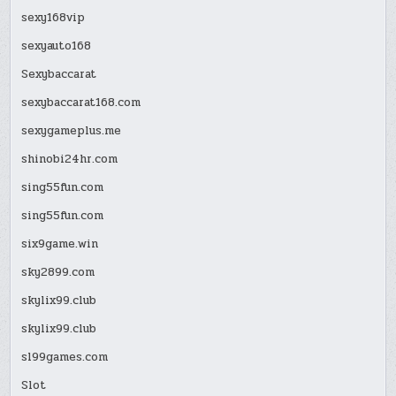
sexy168vip
sexyauto168
Sexybaccarat
sexybaccarat168.com
sexygameplus.me
shinobi24hr.com
sing55fun.com
sing55fun.com
six9game.win
sky2899.com
skylix99.club
skylix99.club
sl99games.com
Slot