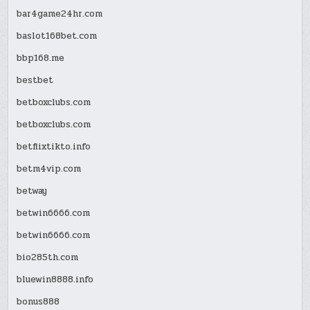
bar4game24hr.com
baslot168bet.com
bbp168.me
bestbet
betboxclubs.com
betboxclubs.com
betflixtikto.info
betm4vip.com
betway
betwin6666.com
betwin6666.com
bio285th.com
bluewin8888.info
bonus888