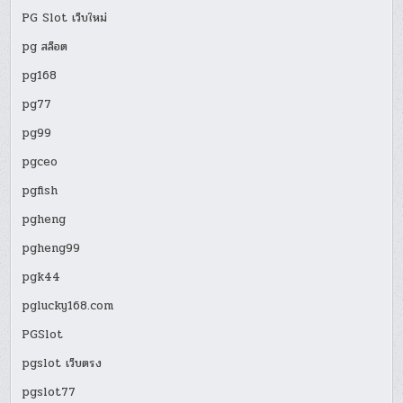
PG Slot เว็บใหม่
pg สล็อต
pg168
pg77
pg99
pgceo
pgfish
pgheng
pgheng99
pgk44
pglucky168.com
PGSlot
pgslot เว็บตรง
pgslot77