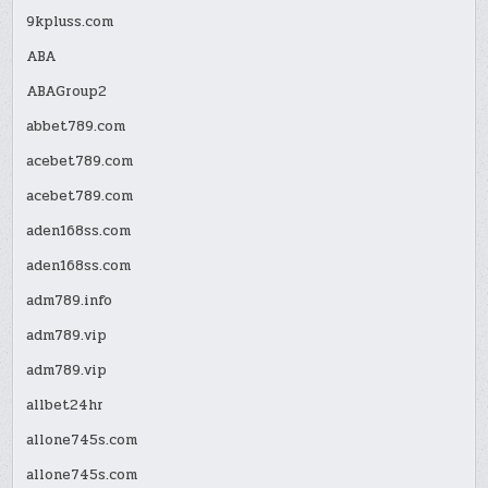
9kpluss.com
ABA
ABAGroup2
abbet789.com
acebet789.com
acebet789.com
aden168ss.com
aden168ss.com
adm789.info
adm789.vip
adm789.vip
allbet24hr
allone745s.com
allone745s.com