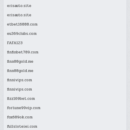
erisauto.site
erisauto.site
etbet16888.com
eu369clubs.com
FAFA123
finfinbet789.com
finn88gold.me
finn88gold.me
finnivips.com
finnivips.com
fizz169bet.com
fortune99vip.com
fox689ok.com
fullsloteiei.com