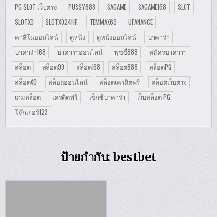
PG SLOT เว็บตรง
PUSSY888
SAGAME
SAGAME168
SLOT
SLOTXO
SLOTXO24HR
TEMMAX69
UFANANCE
คาสิโนออนไลน์
ดูหนัง
ดูหนังออนไลน์
บาคาร่า
บาคาร่า168
บาคาร่าออนไลน์
พุซซี่888
สมัครบาคาร่า
สล็อต
สล็อต99
สล็อต168
สล็อต888
สล็อตPG
สล็อตXO
สล็อตออนไลน์
สล็อตเครดิตฟรี
สล็อตเว็บตรง
เกมสล็อต
เครดิตฟรี
เซ็กซี่บาคาร่า
เว็บสล็อต PG
โจ๊กเกอร์123
ป้ายกำกับ:
bestbet