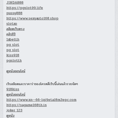
JINDA888
https://pgslot99.life
pussy888
https://www.sexyauto168.shop
slotxo
สล็อตเว็บตรง
คลิปโป๊
1xbetth
pg slot
pg slot
kiss918
pgslotth
ดูหนังออนไลน์
เว็บสล็อตและบาคาร่าของโครตดีเว็บนี้เล่นแล้วรวยจัดๆ
918kiss
ดูหนังออนไลน์
https://www.xn--66-lqi9etal8m3epc.com
https://sagame168th.in
joker 123
ดูหนัง