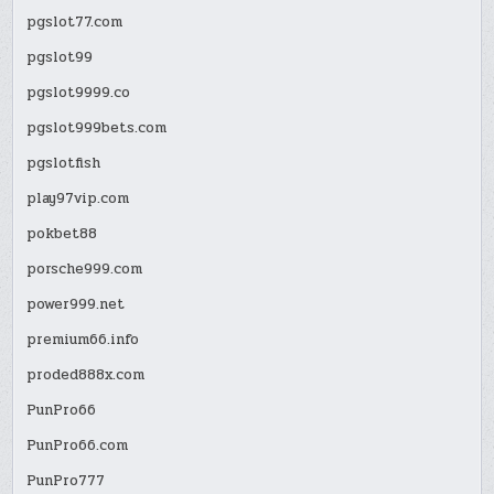
pgslot77.com
pgslot99
pgslot9999.co
pgslot999bets.com
pgslotfish
play97vip.com
pokbet88
porsche999.com
power999.net
premium66.info
proded888x.com
PunPro66
PunPro66.com
PunPro777