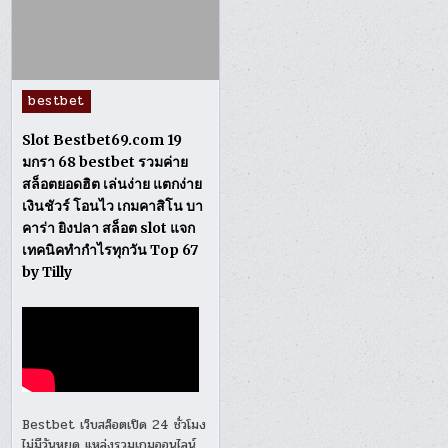
Posted
bestbet
in
Slot Bestbet69.com 19
มกรา 68 bestbet รวมค่าย
สล็อตยอดฮิต เล่นง่าย แตกง่าย
เงินชัวร์ โอนไว เกมคาสิโน บา
คาร่า ยิงปลา สล็อต slot แจก
เทคนิคทำกำไรทุกวัน Top 67
by Tilly
Bestbet เว็บสล็อตเปิด 24 ชั่วโมง
ไม่มีวันหยุด แหล่งรวมเกมออนไลน์