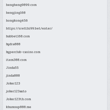
hengheng9899.com
hengjing168
hongkong456
https://sretthi99.bet/enter/
hubbet168.com
hydra888
hyperclub-casino.com
item388.com
Jinda55
jinda888
Joker123
joker123auto
Joker123th.com
khumsup888.me