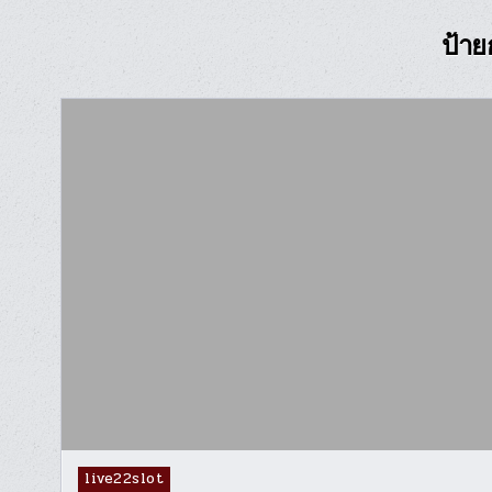
ป้าย
Posted
live22slot