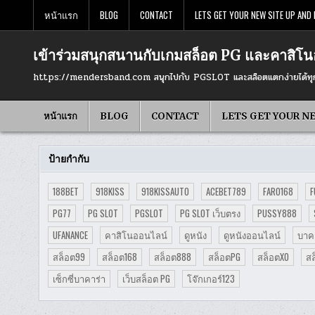
Skip
หน้าแรก
BLOG
CONTACT
LETS GET YOUR NEW SITE UP AND 
to
content
เข้าร่วมสนุกสนานกับเกมสล็อต PG และคา
https://mendersband.com สนุกไปกับ PGSLOT และสล็อตแตกง่ายได
หน้าแรก
BLOG
CONTACT
LETS GET YOUR NE
ป้ายกำกับ
188BET
918KISS
918KISSAUTO
ACEBET789
FARO168
F
PG77
PG SLOT
PGSLOT
PG SLOT เว็บตรง
PUSSY888
UFANANCE
คาสิโนออนไลน์
ดูหนัง
ดูหนังออนไลน์
บาค
สล็อต99
สล็อต168
สล็อต888
สล็อตPG
สล็อตXO
ส
เซ็กซี่บาคาร่า
เว็บสล็อต PG
โจ๊กเกอร์123