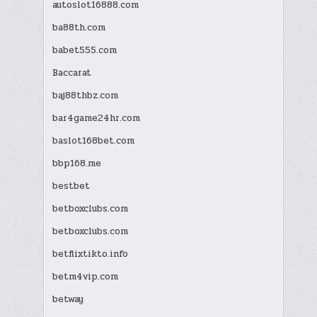
autoslot16888.com
ba88th.com
babet555.com
Baccarat
baj88thbz.com
bar4game24hr.com
baslot168bet.com
bbp168.me
bestbet
betboxclubs.com
betboxclubs.com
betflixtikto.info
betm4vip.com
betway