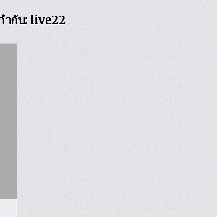
กำกับ:
live22