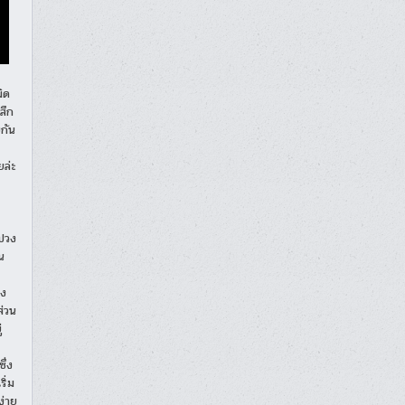
ผิด
้สึก
ยกัน
ยล่ะ
งปวง
น
อง
ส่วน
่
ึ่ง
ิ่ม
ง่าย