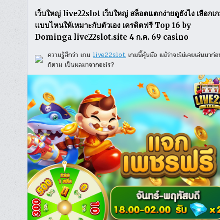
in
เว็บใหญ่ live22slot เว็บใหญ่ สล็อตแตกง่ายดูยังไง เลือกเ
แบบไหนให้เหมาะกับตัวเอง เครดิตฟรี Top 16 by
Dominga live22slot.site 4 ก.ค. 69 casino
ความรู้สึกว่า เกม
live22slot
เกมนี้คุ้นมือ แม้ว่าจะไม่เคยเล่นมาก่
ก็ตาม เป็นผลมาจากอะไร?