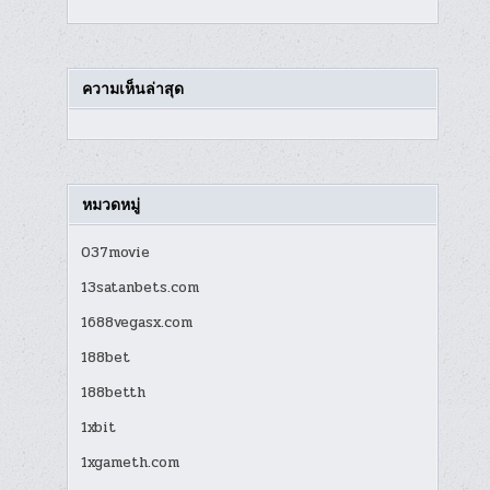
ความเห็นล่าสุด
หมวดหมู่
037movie
13satanbets.com
1688vegasx.com
188bet
188betth
1xbit
1xgameth.com