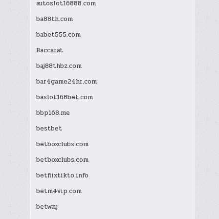
autoslot16888.com
ba88th.com
babet555.com
Baccarat
baj88thbz.com
bar4game24hr.com
baslot168bet.com
bbp168.me
bestbet
betboxclubs.com
betboxclubs.com
betflixtikto.info
betm4vip.com
betway