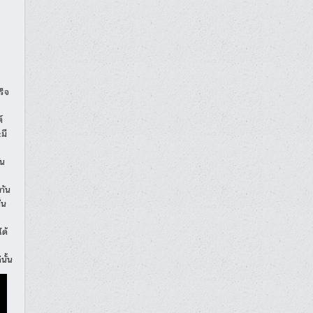
ร็จ
จ
์
ะมี
้น
กัน
่น
ได้
นั้น