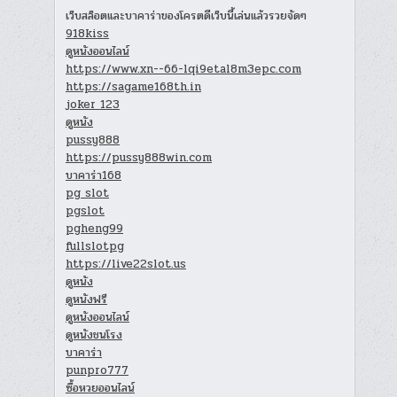
เว็บสล็อตและบาคาร่าของโครตดีเว็บนี้เล่นแล้วรวยจัดๆ
918kiss
ดูหนังออนไลน์
https://www.xn--66-lqi9etal8m3epc.com
https://sagame168th.in
joker 123
ดูหนัง
pussy888
https://pussy888win.com
บาคาร่า168
pg slot
pgslot
pgheng99
fullslotpg
https://live22slot.us
ดูหนัง
ดูหนังฟรี
ดูหนังออนไลน์
ดูหนังชนโรง
บาคาร่า
punpro777
ซื้อหวยออนไลน์