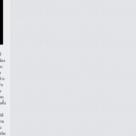
้
ต้อง
จะ
น
้าว
ับ
น
าจะ
ทั้ง
ให้
เกม
น
ปรโม