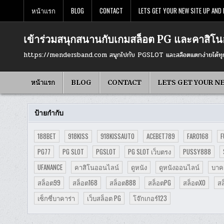
Skip
หน้าแรก
BLOG
CONTACT
LETS GET YOUR NEW SITE UP AND 
to
content
เข้าร่วมสนุกสนานกับเกมสล็อต PG และคา
https://mendersband.com สนุกไปกับ PGSLOT และสล็อตแตกง่ายได
หน้าแรก
BLOG
CONTACT
LETS GET YOUR NE
ป้ายกำกับ
188BET
918KISS
918KISSAUTO
ACEBET789
FARO168
F
PG77
PG SLOT
PGSLOT
PG SLOT เว็บตรง
PUSSY888
UFANANCE
คาสิโนออนไลน์
ดูหนัง
ดูหนังออนไลน์
บาค
สล็อต99
สล็อต168
สล็อต888
สล็อตPG
สล็อตXO
ส
เซ็กซี่บาคาร่า
เว็บสล็อต PG
โจ๊กเกอร์123