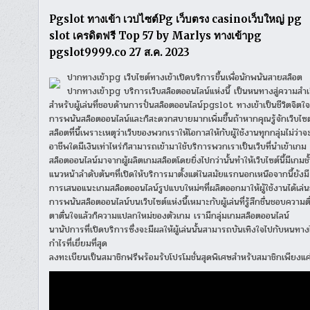
in
Pgslot ทางเข้า เวปไซต์Pg เว็บตรง casinoเว็บใหญ่ pg
slot เครดิตฟรี Top 57 by Marlys ทางเข้าpg
pgslot9999.co 27 ส.ค. 2023
ปากทางเข้าpg เว็บไซต์ทางเข้าเปิดบริการขึ้นเพื่อนักพนันสายสล็อต
ปากทางเข้าpg บริการเว็บสล็อตออนไลน์แห่งนี้ เป็นหนทางสู่ความสำเ
สำหรับผู้เล่นที่ชอบด้านการปั่นสล็อตออนไลน์pgslot ทางเข้าเป็นชีวิตจิตใ
การพนันสล็อตออนไลน์และก็สะดวกสบายมากเพิ่มขึ้นถ้าหากคุณรู้จักเว็บไซต
สล็อตที่นี้เพราะเหตุว่าเว็บของพวกเราให้โอกาสให้กับผู้ใช้งานทุกกลุ่มไม่ว่าจ
อาชีพใดมีเงินเท่าไหร่ก็สามารถเข้ามาใช้บริการพวกเราเป็นเว็บที่นำเข้าเกม
สล็อตออนไลน์มาจากผู้ผลิตเกมสล็อตโดยยิ่งไปกว่านั้นทำให้เว็บไซต์นี้มีเกมชั
แนวหน้าลำดับต้นๆที่เปิดให้บริการมาตั้งแต่ในสมัยแรกนอกเหนือจากนี้ยังมี
การเสนอแนะเกมสล็อตออนไลน์รูปแบบใหม่ๆที่ผลิตออกมาให้ผู้ใช้งานได้เล่น
การพนันสล็อตออนไลน์บนเว็บไซต์แห่งนี้เหมาะกับผู้เล่นที่รู้สึกชื่นชอบความตื
ตาตื่นใจแล้วก็ความแปลกใหม่ของตัวเกม เรามีกลุ่มเกมสล็อตออนไลน์
นานัปการที่เปิดบริการซึ่งจะมีผลให้ผู้เล่นนั้นสามารถบันเทิงใจไปกับหนทาง
กำไรที่เยี่ยมที่สุด
ลงทะเบียนเป็นสมาชิกฟรีพร้อมรับโปรโมชั่นสุดพิเศษสำหรับสมาชิกเพียงแค่