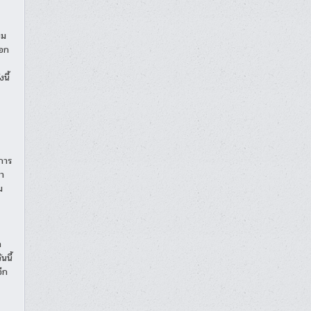
ยม
ือก
นี้
มการ
นำ
ม
ก
นนี้
ีก