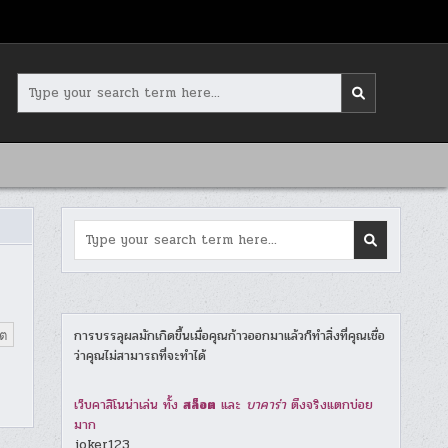
Search
for:
Search
for:
อต
การบรรลุผลมักเกิดขึ้นเมื่อคุณก้าวออกมาแล้วก็ทำสิ่งที่คุณเชื่อ
ว่าคุณไม่สามารถที่จะทำได้
เว็บคาสิโนน่าเล่น ทั้ง
สล็อต
และ
บาคาร่า
ตึงจริงแตกบ่อย
มาก
joker123