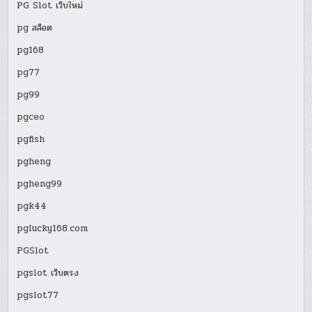
PG Slot เว็บใหม่
pg สล็อต
pg168
pg77
pg99
pgceo
pgfish
pgheng
pgheng99
pgk44
pglucky168.com
PGSlot
pgslot เว็บตรง
pgslot77