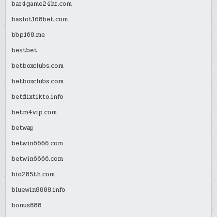
bar4game24hr.com
baslot168bet.com
bbp168.me
bestbet
betboxclubs.com
betboxclubs.com
betflixtikto.info
betm4vip.com
betway
betwin6666.com
betwin6666.com
bio285th.com
bluewin8888.info
bonus888