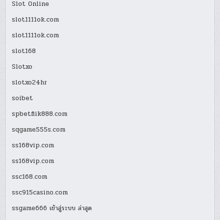
Slot Online
slot1111ok.com
slot1111ok.com
slot168
Slotxo
slotxo24hr
soibet
spbetflik888.com
sqgame555s.com
ss168vip.com
ss168vip.com
ssc168.com
ssc915casino.com
ssgame666 เข้าสู่ระบบ ล่าสุด