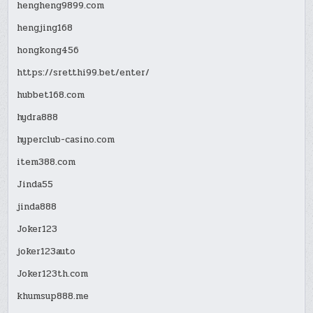
hengheng9899.com
hengjing168
hongkong456
https://sretthi99.bet/enter/
hubbet168.com
hydra888
hyperclub-casino.com
item388.com
Jinda55
jinda888
Joker123
joker123auto
Joker123th.com
khumsup888.me