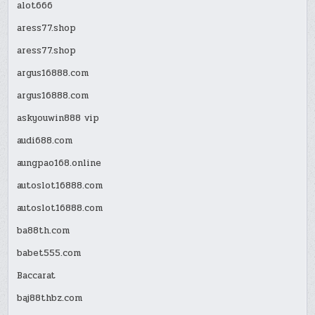
alot666
aress77.shop
aress77.shop
argus16888.com
argus16888.com
askyouwin888 vip
audi688.com
aungpao168.online
autoslot16888.com
autoslot16888.com
ba88th.com
babet555.com
Baccarat
baj88thbz.com