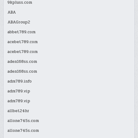
9kpluss.com
ABA
ABAGroup2
abbet789.com
acebet789.com
acebet789.com
aden168ss.com
aden168ss.com
adm789.info
adm789.vip
adm789.vip
allbet24hr
allone745s.com
allone745s.com