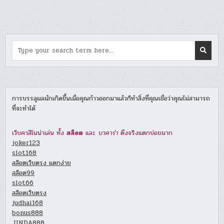
Search
for:
การบรรลุผลมักเกิดขึ้นเมื่อคุณก้าวออกมาแล้วก็ทำสิ่งที่คุณเชื่อว่าคุณไม่สามารถ
ที่จะทำได้
เว็บคาสิโนน่าเล่น ทั้ง
สล็อต
และ
บาคาร่า
ตึงจริงแตกบ่อยมาก
joker123
slot168
สล็อตเว็บตรง แตกง่าย
สล็อต99
slot66
สล็อตเว็บตรง
judhai168
bonus888
JINDA888