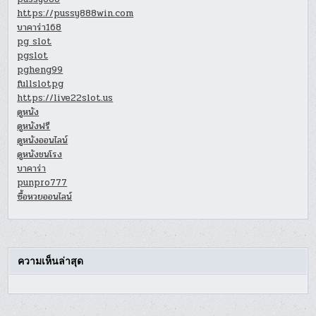
https://pussy888win.com
บาคาร่า168
pg slot
pgslot
pgheng99
fullslotpg
https://live22slot.us
ดูหนัง
ดูหนังฟรี
ดูหนังออนไลน์
ดูหนังชนโรง
บาคาร่า
punpro777
ซื้อหวยออนไลน์
ความเห็นล่าสุด