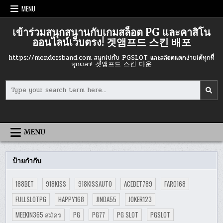
Skip
MENU
to
content
เข้าร่วมสนุกสนานกับเกมสล็อต PG และคาสิโน
ออนไลน์เว็บตรง! 겟앰프드 스킨 배포
https://mendersband.com สนุกไปกับ PGSLOT และสล็อตแตกง่ายได้ทุกที่
ทุกเวลา! 겟앰프드 스킨 다운
Search
for:
MENU
ป้ายกำกับ
188BET
918KISS
918KISSAUTO
ACEBET789
FARO168
FULLSLOTPG
HAPPY168
JINDA55
JOKER123
MEEKIN365 สมัคร
PG
PG77
PG SLOT
PGSLOT