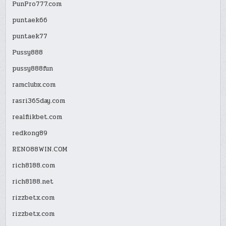
PunPro777.com
puntaek66
puntaek77
Pussy888
pussy888fun
ramclubx.com
rasri365day.com
realflikbet.com
redkong89
RENO88WIN.COM
rich8188.com
rich8188.net
rizzbetx.com
rizzbetx.com