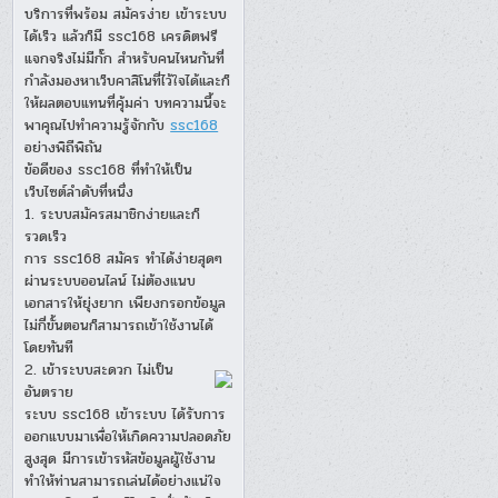
บริการที่พร้อม สมัครง่าย เข้าระบบ
ได้เร็ว แล้วก็มี ssc168 เครดิตฟรี
แจกจริงไม่มีกั๊ก สำหรับคนไหนกันที่
กำลังมองหาเว็บคาสิโนที่ไว้ใจได้และก็
ให้ผลตอบแทนที่คุ้มค่า บทความนี้จะ
พาคุณไปทำความรู้จักกับ
ssc168
อย่างพิถีพิถัน
ข้อดีของ ssc168 ที่ทำให้เป็น
เว็บไซต์ลำดับที่หนึ่ง
1. ระบบสมัครสมาชิกง่ายและก็
รวดเร็ว
การ ssc168 สมัคร ทำได้ง่ายสุดๆ
ผ่านระบบออนไลน์ ไม่ต้องแนบ
เอกสารให้ยุ่งยาก เพียงกรอกข้อมูล
ไม่กี่ขั้นตอนก็สามารถเข้าใช้งานได้
โดยทันที
2. เข้าระบบสะดวก ไม่เป็น
อันตราย
ระบบ ssc168 เข้าระบบ ได้รับการ
ออกแบบมาเพื่อให้เกิดความปลอดภัย
สูงสุด มีการเข้ารหัสข้อมูลผู้ใช้งาน
ทำให้ท่านสามารถเล่นได้อย่างแน่ใจ