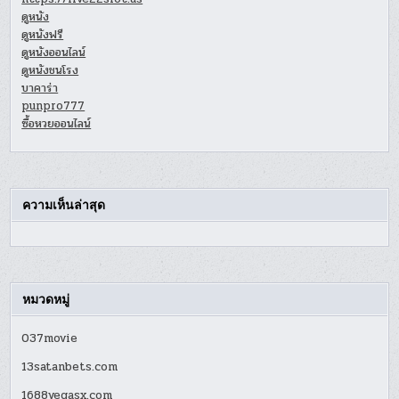
ดูหนัง
ดูหนังฟรี
ดูหนังออนไลน์
ดูหนังชนโรง
บาคาร่า
punpro777
ซื้อหวยออนไลน์
ความเห็นล่าสุด
หมวดหมู่
037movie
13satanbets.com
1688vegasx.com