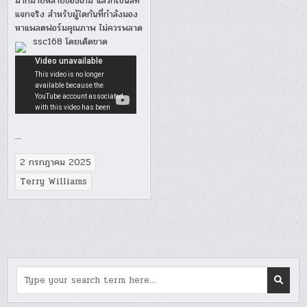
มากมายหลายของเกม แล้วก็โบนัสที่
แจกจริง สำหรับผู้ใดกันที่กำลังมอง
หาแพลตฟอร์มคุณภาพ ไม่ควรพลาด
ssc168 โดยเด็ดขาด
…
2 กรกฎาคม 2025
Terry Williams
Search
for: