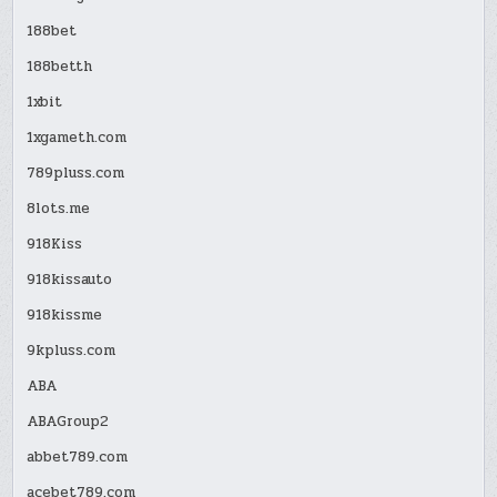
188bet
188betth
1xbit
1xgameth.com
789pluss.com
8lots.me
918Kiss
918kissauto
918kissme
9kpluss.com
ABA
ABAGroup2
abbet789.com
acebet789.com