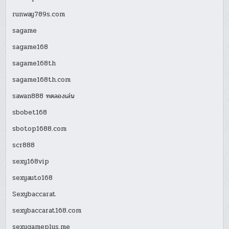
runway789s.com
sagame
sagame168
sagame168th
sagame168th.com
sawan888 ทดลองเล่น
sbobet168
sbotop1688.com
scr888
sexy168vip
sexyauto168
Sexybaccarat
sexybaccarat168.com
sexygameplus.me