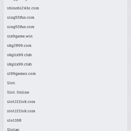
shinobi24hr.com
sing55fun.com
sing55fun.com
six9game.win
sky2899.com
skylix99.club
skylix99.club
sl99games.com
Slot
Slot Online
slot1111ok.com
slot1111ok.com
slot168
Slotxo