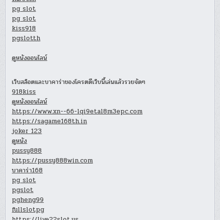
pg slot
pg slot
kiss918
pgslotth
ดูหนังออนไลน์
เว็บสล็อตและบาคาร่าของโครตดีเว็บนี้เล่นแล้วรวยจัดๆ
918kiss
ดูหนังออนไลน์
https://www.xn--66-lqi9etal8m3epc.com
https://sagame168th.in
joker 123
ดูหนัง
pussy888
https://pussy888win.com
บาคาร่า168
pg slot
pgslot
pgheng99
fullslotpg
https://live22slot.us