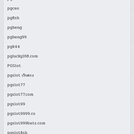
pgceo
pgfish
pgheng
pgheng99
pgk44
pglucky168.com
PGSlot
pgslot เว็บตรง
pgslot77
pgslot77.com
pgslot99
pgslot9999.co
pgslot999bets.com
pgslotfish