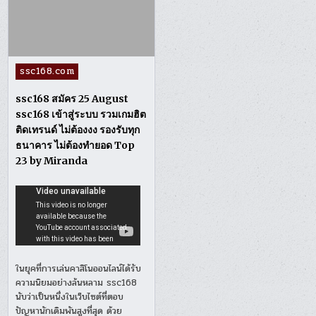
Posted
ssc168.com
in
ssc168 สมัคร 25 August
ssc168 เข้าสู่ระบบ รวมเกมฮิต
ติดเทรนด์ ไม่ต้องงง รองรับทุก
ธนาคาร ไม่ต้องทำยอด Top
23 by Miranda
ในยุคที่การเล่นคาสิโนออนไลน์ได้รับ
ความนิยมอย่างล้นหลาม ssc168
นับว่าเป็นหนึ่งในเว็บไซต์ที่ตอบ
ปัญหานักเดิมพันสูงที่สุด ด้วย