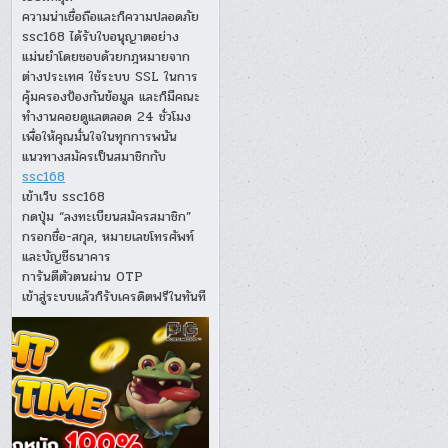
ความน่าเชื่อถือและก็ความปลอดภัย
ssc168 ได้รับใบอนุญาตอย่าง
แม่นยำโดยชอบด้วยกฎหมายจาก
ต่างประเทศ ใช้ระบบ SSL ในการ
คุ้มครองป้องกันข้อมูล และก็มีคณะ
ทำงานคอยดูแลตลอด 24 ชั่วโมง
เพื่อให้คุณมั่นใจในทุกการพนัน
แนวทางสมัครเป็นสมาชิกกับ
ssc168
เข้าเว็บ ssc168
กดปุ่ม “ลงทะเบียนสมัครสมาชิก”
กรอกชื่อ-สกุล, หมายเลขโทรศัพท์
และบัญชีธนาคาร
การันตีตัวตนผ่าน OTP
เข้าสู่ระบบแล้วก็รับเครดิตฟรีในทันที