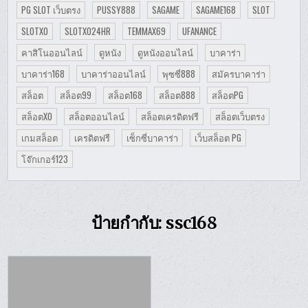
PG SLOT เว็บตรง
PUSSY888
SAGAME
SAGAME168
SLOT
SLOTXO
SLOTXO24HR
TEMMAX69
UFANANCE
คาสิโนออนไลน์
ดูหนัง
ดูหนังออนไลน์
บาคาร่า
บาคาร่า168
บาคาร่าออนไลน์
พุซซี่888
สมัครบาคาร่า
สล็อต
สล็อต99
สล็อต168
สล็อต888
สล็อตPG
สล็อตXO
สล็อตออนไลน์
สล็อตเครดิตฟรี
สล็อตเว็บตรง
เกมสล็อต
เครดิตฟรี
เซ็กซี่บาคาร่า
เว็บสล็อต PG
โจ๊กเกอร์123
ป้ายกำกับ:
ssc168