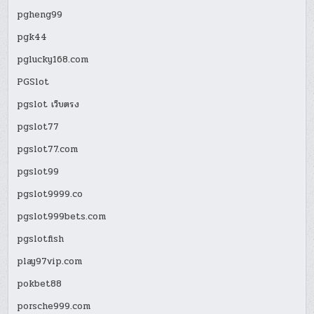
pgheng99
pgk44
pglucky168.com
PGSlot
pgslot เว็บตรง
pgslot77
pgslot77.com
pgslot99
pgslot9999.co
pgslot999bets.com
pgslotfish
play97vip.com
pokbet88
porsche999.com