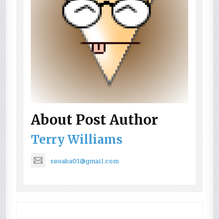
About Post Author
Terry Williams
seoaba01@gmail.com