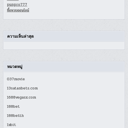
punpro777
ซื้อหวยออนไลน์
ความเห็นล่าสุด
หมวดหมู่
037movie
13satanbets.com
1688vegasx.com
188bet
188betth
1xbit