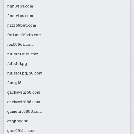
finnivips.com
finnivips.com
fizz169bet.com
fortune99vip.com
fox689ok.com
fullsloteiei.com
fullslotpg
fullslotpg168.com
funny18
gachawin168.com
gachawin168.com
gamehit8888.com
gaojing888
gem99ths.com