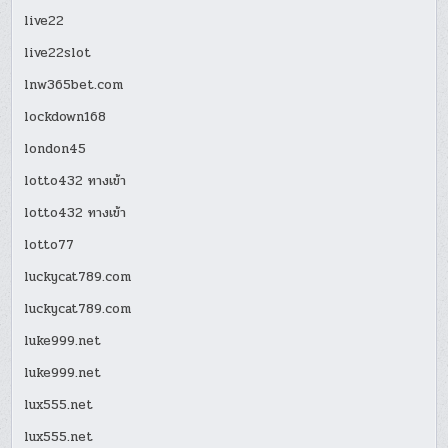
live22
live22slot
lnw365bet.com
lockdown168
london45
lotto432 ทางเข้า
lotto432 ทางเข้า
lotto77
luckycat789.com
luckycat789.com
luke999.net
luke999.net
lux555.net
lux555.net