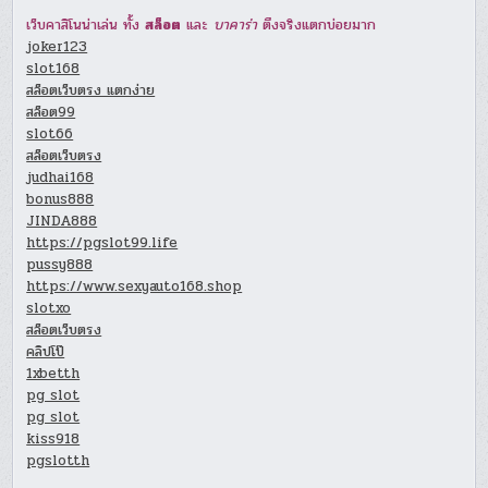
เว็บคาสิโนน่าเล่น ทั้ง
สล็อต
และ
บาคาร่า
ตึงจริงแตกบ่อยมาก
joker123
slot168
สล็อตเว็บตรง แตกง่าย
สล็อต99
slot66
สล็อตเว็บตรง
judhai168
bonus888
JINDA888
https://pgslot99.life
pussy888
https://www.sexyauto168.shop
slotxo
สล็อตเว็บตรง
คลิปโป๊
1xbetth
pg slot
pg slot
kiss918
pgslotth