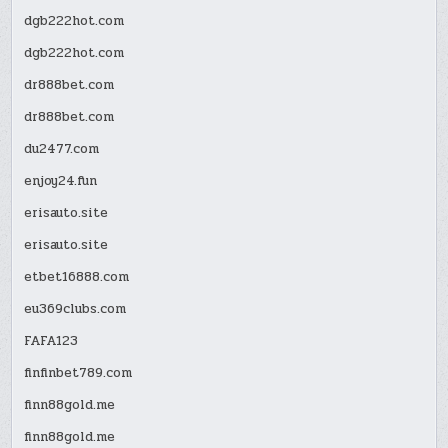
dgb222hot.com
dgb222hot.com
dr888bet.com
dr888bet.com
du2477.com
enjoy24.fun
erisauto.site
erisauto.site
etbet16888.com
eu369clubs.com
FAFA123
finfinbet789.com
finn88gold.me
finn88gold.me