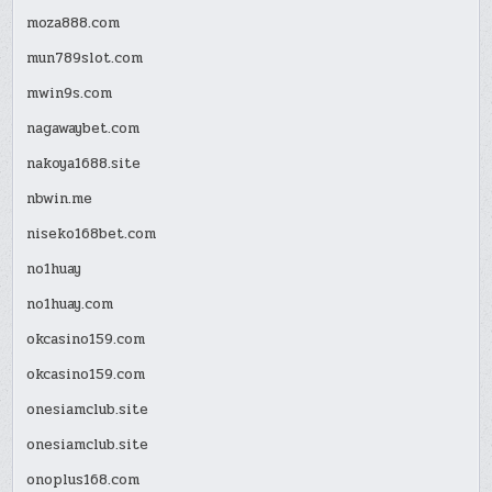
moza888.com
mun789slot.com
mwin9s.com
nagawaybet.com
nakoya1688.site
nbwin.me
niseko168bet.com
no1huay
no1huay.com
okcasino159.com
okcasino159.com
onesiamclub.site
onesiamclub.site
onoplus168.com