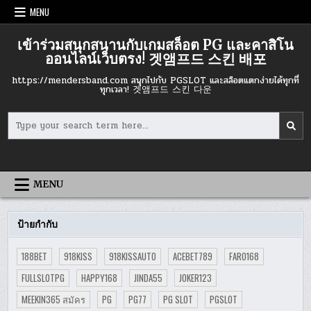
Skip
MENU
to
content
เข้าร่วมสนุกสนานกับเกมสล็อต PG และคาสิโน
ออนไลน์เว็บตรง! 겟앰프드 스킨 배포
https://mendersband.com สนุกไปกับ PGSLOT และสล็อตแตกง่ายได้ทุกที่
ทุกเวลา! 겟앰프드 스킨 다운
Search
for:
MENU
ป้ายกำกับ
188BET
918KISS
918KISSAUTO
ACEBET789
FARO168
FULLSLOTPG
HAPPY168
JINDA55
JOKER123
MEEKIN365 สมัคร
PG
PG77
PG SLOT
PGSLOT