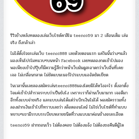
รีวิวข้างหลังทดลองเล่นเว็บไซต์คาสิโน teenoi69 มา 2 เดือนเต็ม เล่น
จริง ถึงกล้าเล่า
ไม่ได้ตั้งใจจะเล่นเว็บ teenoi888 เลยด้วยตอนแรก แค่วันนั้นว่างๆแล้ว
มองเห็นโปรโมทแวบๆบนหน้า Facebook เลยทดลองกดเข้าไปมอง
พอเพียงเข้าไปปุ๊บก็มีความรู้สึกว่าหน้าเว็บมันดูสะอาดกว่าเว็บอื่นที่เคย
เจอ ไม่เกลื่อนกลาด ไม่ยัดแบนเนอร์โปรแบบแออัดยัดเยียด
ในเวลานั้นเลยลองสมัครเล่นteenoi888มองโดยมิได้หวังอะไร ตั้งอกตั้ง
ใจแค่เข้าไปสำรวจระบบว่าเป็นยังไง เพราะเราก็ผ่านเว็บมามาก เจอดีมา
อีกทั้งแบบจ่ายจริง และแบบเล่นได้แต่ว่าเบิกเงินไม่ได้ พอสมัครรวมทั้ง
ลองฝากเงินเข้าไปก็ทราบเลยว่า สล็อตออนไลน์ ไม่ใช่เว็บไซต์ที่ทำแบบ
หยาบๆเขามีระบบระเบียบหลายชนิดที่วางแบบมาค่อนข้างจะละเอียด
teenoi69 ฝากถอนเร็ว ไม่ต้องคอย ไม่ต้องแจ้ง ไม่ต้องขอคืนดีผู้ใด