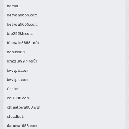
betway
betwin6666.com
betwin6666.com
bio285th.com
bluewin8888.info
bonus888
brazil999 ทางเข้า
bwvip4.com
bwvip4.com
Casino
cc11388.com
chinatown888.win
cloudbet
daruma1688.com