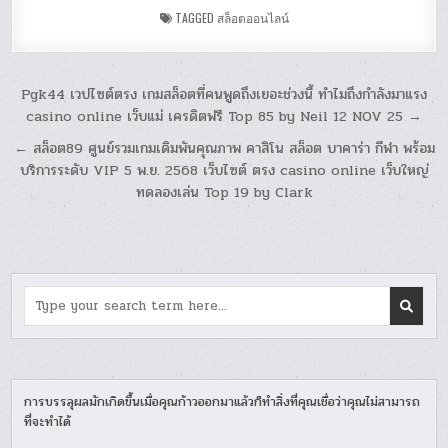
TAGGED
สล็อตออนไลน์
แนะแนว
Pgk44 เวปไซต์ตรง เกมสล็อตที่คนพูดถึงเยอะช่วงนี้ ทำไมถึงกำลังมาแรง
casino online เว็บแม่ เครดิตฟรี Top 85 by Neil 12 NOV 25 →
เรื่อง
← สล็อต89 ศูนย์รวมเกมเดิมพันคุณภาพ คาสิโน สล็อต บาคาร่า กีฬา พร้อม
บริการระดับ VIP 5 พ.ย. 2568 เว็บไซต์ ตรง casino online เว็บใหญ่
ทดลองเล่น Top 19 by Clark
Search
for:
การบรรลุผลมักเกิดขึ้นเมื่อคุณก้าวออกมาแล้วก็ทำสิ่งที่คุณเชื่อว่าคุณไม่สามารถ
ที่จะทำได้