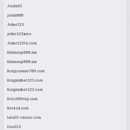
Jinda55
jinda888
Joker123
joker123auto
Joker123th.com
khumsup888.me
khumsup888.me
kingromans789.com
kingxxxbet123.com
kingxxxbet123.com
kitti999vip.com
ktv4sd.com
lala55-casino.com
lion123