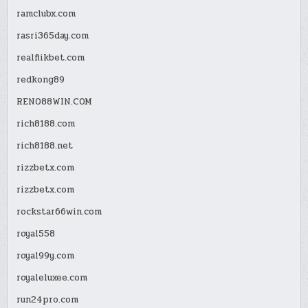
ramclubx.com
rasri365day.com
realflikbet.com
redkong89
RENO88WIN.COM
rich8188.com
rich8188.net
rizzbetx.com
rizzbetx.com
rockstar66win.com
royal558
royal99y.com
royaleluxee.com
run24pro.com