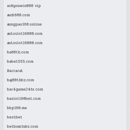
askyouwin888 vip
audi688.com
aungpao168.online
autoslot16888.com
autoslot16888.com
ba88th.com
babet555.com
Baccarat
baj88thbz.com
bar4game24hr.com
baslot168bet.com
bbp168.me
bestbet
betboxclubs.com