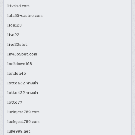
ktv4sd.com
lala55-casino.com
lion123
live22
live22slot
lnw365bet.com
lockdown168
london45
lotto432 ทางเข้า
lotto432 ทางเข้า
lotto77
luckycat789.com
luckycat789.com
luke999.net