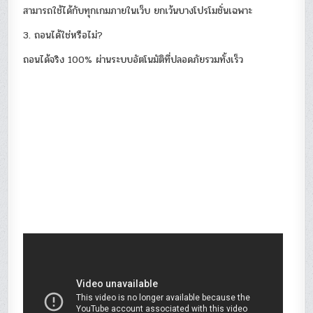
สามารถใช้ได้กับทุกเกมภายในเว็บ ยกเว้นบางโปรโมชั่นเฉพาะ
3. ถอนได้ใช่หรือไม่?
ถอนได้จริง 100% ผ่านระบบอัตโนมัติที่ปลอดภัยรวมทั้งเร็ว