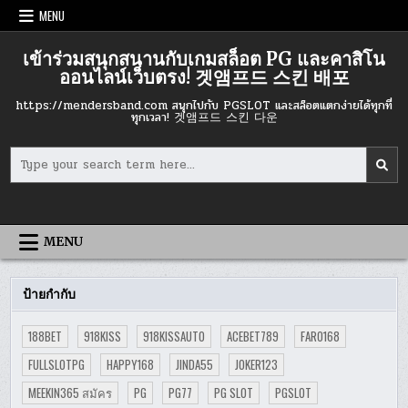
Skip
MENU
to
content
เข้าร่วมสนุกสนานกับเกมสล็อต PG และคาสิโน
ออนไลน์เว็บตรง! 겟앰프드 스킨 배포
https://mendersband.com สนุกไปกับ PGSLOT และสล็อตแตกง่ายได้ทุกที่
ทุกเวลา! 겟앰프드 스킨 다운
Search
for:
MENU
ป้ายกำกับ
188BET
918KISS
918KISSAUTO
ACEBET789
FARO168
FULLSLOTPG
HAPPY168
JINDA55
JOKER123
MEEKIN365 สมัคร
PG
PG77
PG SLOT
PGSLOT