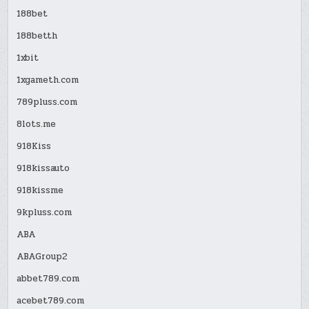
188bet
188betth
1xbit
1xgameth.com
789pluss.com
8lots.me
918Kiss
918kissauto
918kissme
9kpluss.com
ABA
ABAGroup2
abbet789.com
acebet789.com