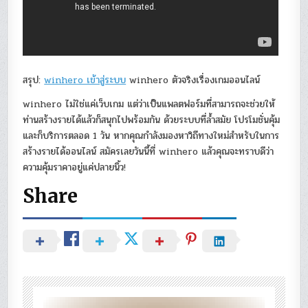
สรุป:
winhero เข้าสู่ระบบ
winhero ตัวจริงเรื่องเกมออนไลน์
winhero ไม่ใช่แค่เว็บเกม แต่ว่าเป็นแพลตฟอร์มที่สามารถจะช่วยให้
ท่านสร้างรายได้แล้วก็สนุกไปพร้อมกัน ด้วยระบบที่ล้ำสมัย โปรโมชั่นคุ้ม
และก็บริการตลอด 1 วัน หากคุณกำลังมองหาวิถีทางใหม่สำหรับในการ
สร้างรายได้ออนไลน์ สมัครเลยวันนี้ที่ winhero แล้วคุณจะทราบดีว่า
ความคุ้มราคาอยู่แค่ปลายนิ้ว!
Share