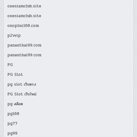
onesiamclub.site
onesiamclub.site
onoplus168.com
p2vvip
pananthai99.com
pananthai99.com
PG
PG Slot
pg slot เว็บตรง
PG Slot เว็บใหม่
pg สล็อต
pg168
pg77
pg99