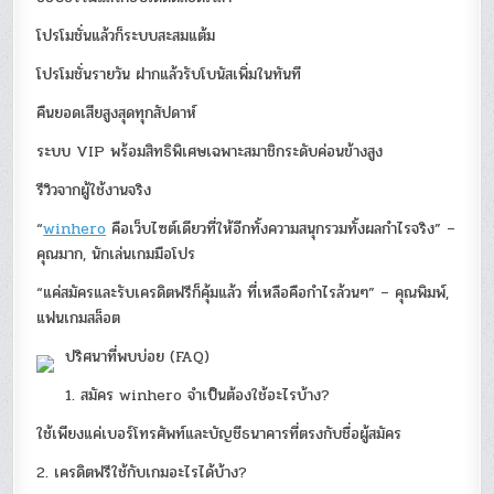
โปรโมชั่นแล้วก็ระบบสะสมแต้ม
โปรโมชั่นรายวัน ฝากแล้วรับโบนัสเพิ่มในทันที
คืนยอดเสียสูงสุดทุกสัปดาห์
ระบบ VIP พร้อมสิทธิพิเศษเฉพาะสมาชิกระดับค่อนข้างสูง
รีวิวจากผู้ใช้งานจริง
“
winhero
คือเว็บไซต์เดียวที่ให้อีกทั้งความสนุกรวมทั้งผลกำไรจริง” –
คุณมาก, นักเล่นเกมมือโปร
“แค่สมัครและรับเครดิตฟรีก็คุ้มแล้ว ที่เหลือคือกำไรล้วนๆ” – คุณพิมพ์,
แฟนเกมสล็อต
ปริศนาที่พบบ่อย (FAQ)
1. สมัคร winhero จำเป็นต้องใช้อะไรบ้าง?
ใช้เพียงแค่เบอร์โทรศัพท์และบัญชีธนาคารที่ตรงกับชื่อผู้สมัคร
2. เครดิตฟรีใช้กับเกมอะไรได้บ้าง?