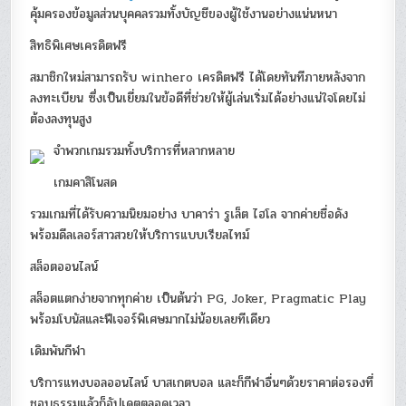
คุ้มครองข้อมูลส่วนบุคคลรวมทั้งบัญชีของผู้ใช้งานอย่างแน่นหนา
สิทธิพิเศษเครดิตฟรี
สมาชิกใหม่สามารถรับ winhero เครดิตฟรี ได้โดยทันทีภายหลังจาก
ลงทะเบียน ซึ่งเป็นเยี่ยมในข้อดีที่ช่วยให้ผู้เล่นเริ่มได้อย่างแน่ใจโดยไม่
ต้องลงทุนสูง
จำพวกเกมรวมทั้งบริการที่หลากหลาย
เกมคาสิโนสด
รวมเกมที่ได้รับความนิยมอย่าง บาคาร่า รูเล็ต ไฮโล จากค่ายชื่อดัง
พร้อมดีลเลอร์สาวสวยให้บริการแบบเรียลไทม์
สล็อตออนไลน์
สล็อตแตกง่ายจากทุกค่าย เป็นต้นว่า PG, Joker, Pragmatic Play
พร้อมโบนัสและฟีเจอร์พิเศษมากไม่น้อยเลยทีเดียว
เดิมพันกีฬา
บริการแทงบอลออนไลน์ บาสเกตบอล และก็กีฬาอื่นๆด้วยราคาต่อรองที่
ชอบธรรมแล้วก็อัปเดตตลอดเวลา