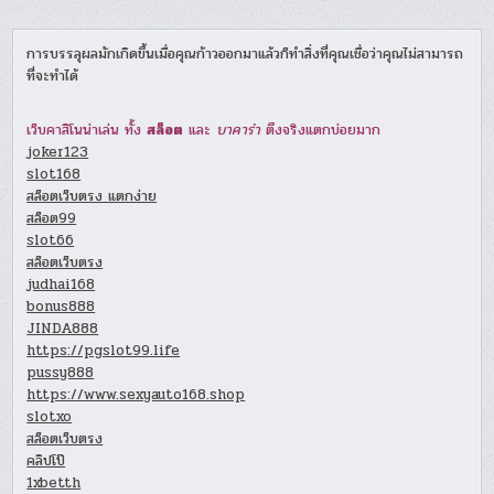
การบรรลุผลมักเกิดขึ้นเมื่อคุณก้าวออกมาแล้วก็ทำสิ่งที่คุณเชื่อว่าคุณไม่สามารถ
ที่จะทำได้
เว็บคาสิโนน่าเล่น ทั้ง
สล็อต
และ
บาคาร่า
ตึงจริงแตกบ่อยมาก
joker123
slot168
สล็อตเว็บตรง แตกง่าย
สล็อต99
slot66
สล็อตเว็บตรง
judhai168
bonus888
JINDA888
https://pgslot99.life
pussy888
https://www.sexyauto168.shop
slotxo
สล็อตเว็บตรง
คลิปโป๊
1xbetth